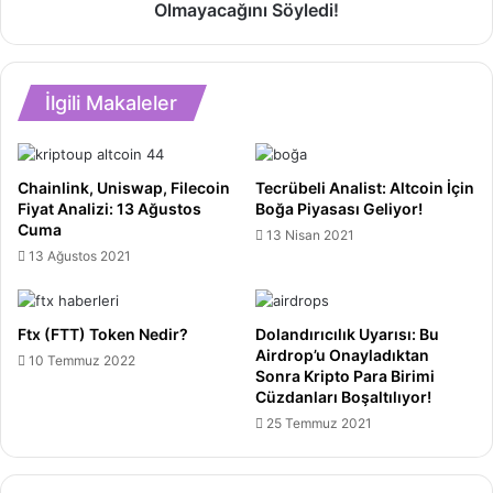
2023
Olmayacağını Söyledi!
Bitcoin'in
Hedefini
Toparlanmasının
Açıkladı!
Kolay
Olmayacağını
İlgili Makaleler
Söyledi!
Chainlink, Uniswap, Filecoin
Tecrübeli Analist: Altcoin İçin
Fiyat Analizi: 13 Ağustos
Boğa Piyasası Geliyor!
Cuma
13 Nisan 2021
13 Ağustos 2021
Ftx (FTT) Token Nedir?
Dolandırıcılık Uyarısı: Bu
Airdrop’u Onayladıktan
10 Temmuz 2022
Sonra Kripto Para Birimi
Cüzdanları Boşaltılıyor!
25 Temmuz 2021