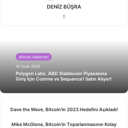
DENİZ BÜŞRA
Web
sitesi
Altcoin Haberleri
14 Ocak 2026
Polygon Labs, ABD Stablecoin Piyasasına
Giriş İçin Coinme ve Sequence’i Satın Alıyor!
Dave
Dave the Wave, Bitcoin'in 2023 Hedefini Açıkladı!
the
Wave,
Mike
Mike McGlone, Bitcoin'in Toparlanmasının Kolay
Bitcoin'in
McGlone,