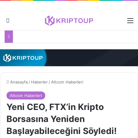
Dış görünümü değiştir
M
Anasayfa
/
Haberler
/
Altcoin Haberleri
Altcoin Haberleri
Yeni CEO, FTX’in Kripto
Borsasına Yeniden
Başlayabileceğini Söyledi!