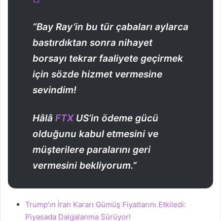
“Bay Ray’in bu tür çabaları aylarca
bastırdıktan sonra nihayet
borsayı tekrar faaliyete geçirmek
için sözde hizmet vermesine
sevindim!
Hâlâ
FTX
US’in ödeme gücü
olduğunu kabul etmesini ve
müşterilere paralarını geri
vermesini bekliyorum.”
Trump’ın İran Kararı Gümüş Fiyatlarını Etkiledi:
Piyasada Dalgalanma Sürüyor!