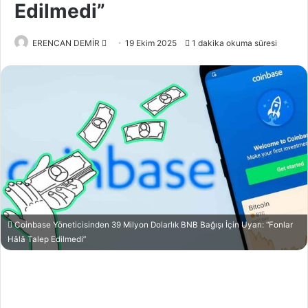
Edilmedi”
Bir
ERENCAN DEMİR
19 Ekim 2025
1 dakika okuma süresi
e-
posta
göndermek
Coinbase Yöneticisinden 39 Milyon Dolarlık BNB Bağışı İçin Uyarı: “Fonlar
Hâlâ Talep Edilmedi”