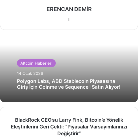
ERENCAN DEMİR
Web
sitesi
Altcoin Haberleri
14 Ocak 2026
Polygon Labs, ABD Stablecoin Piyasasına
Giriş İçin Coinme ve Sequence’i Satın Alıyor!
BlackRock
BlackRock CEO’su Larry Fink, Bitcoin’e Yönelik
CEO’su
Eleştirilerini Geri Çekti: “Piyasalar Varsayımlarınızı
Larry
Değiştirir”
Fink,