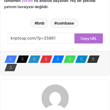
tamamen
yorum
ve analize dayalıdır. Hiç bir şekilde
yatırım tavsiyesi değildir.
bnb
coinbase
Copy URL