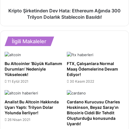
Bitcoin’e
Kripto
Yönelik
Kripto Şirketinden Dev Hata: Ethereum Ağında 300
Şirketinden
Eleştirilerini
Trilyon Dolarlık Stablecoin Basıldı!
Dev
Geri
Hata:
Çekti:
Ethereum
“Piyasalar
Ağında
Varsayımlarınızı
İlgili Makaleler
300
Değiştirir”
Trilyon
Dolarlık
Stablecoin
Bu Altcoinler ‘Büyük Kullanım
FTX, Çalışanlara Normal
Basıldı!
Durumları’ Nedeniyle
Maaş Ödemelerine Devam
Yükselecek!
Ediyor!
11 Eylül 2021
30 Kasım 2022
Analist Bu Altcoin Hakkında
Cardano Kurucusu Charles
Uyarı Yaptı: Trilyon Dolar
Hoskinson, Beyaz Saray’ın
Yolunda İlerliyor!
Bitcoin’e Ciddi Bir Tehdit
Oluşturduğu konusunda
26 Nisan 2021
Uyardı!