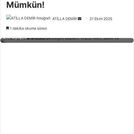
Mümkün!
Bir
ATİLLA DEMİR
31 Ekim 2025
e-
1 dakika okuma süresi
Fidelity, Solana (SOL) Desteğini Başlattı: Kripto Alım, Satım ve Saklama
posta
Artık Mümkün!
göndermek