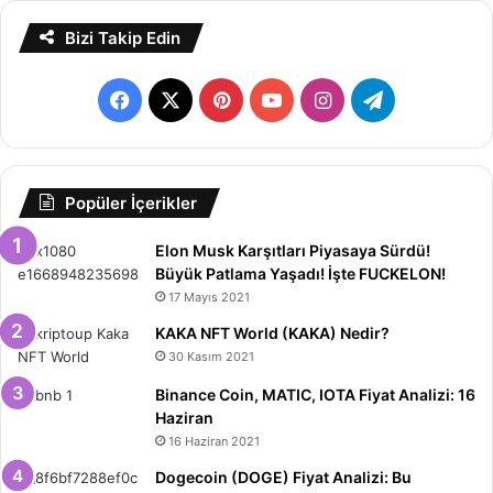
Bizi Takip Edin
Facebook
X
Pinterest
YouTube
Instagram
Telegram
Popüler İçerikler
Elon Musk Karşıtları Piyasaya Sürdü!
Büyük Patlama Yaşadı! İşte FUCKELON!
17 Mayıs 2021
KAKA NFT World (KAKA) Nedir?
30 Kasım 2021
Binance Coin, MATIC, IOTA Fiyat Analizi: 16
Haziran
16 Haziran 2021
Dogecoin (DOGE) Fiyat Analizi: Bu