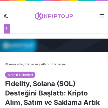
Dış görünümü değiştir
M
Anasayfa
/
Haberler
/
Altcoin Haberleri
Altcoin Haberleri
Fidelity, Solana (SOL)
Desteğini Başlattı: Kripto
Alım, Satım ve Saklama Artık