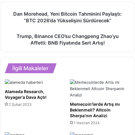
Dan
Dan Morehead, Yeni Bitcoin Tahminini Paylaştı:
Morehead,
“BTC 2026’da Yükselişini Sürdürecek”
Yeni
Bitcoin
Trump,
Tahminini
Trump, Binance CEO’su Changpeng Zhao’yu
Binance
Paylaştı:
Affetti: BNB Fiyatında Sert Artış!
CEO’su
“BTC
Changpeng
2026’da
Zhao’yu
Yükselişini
Affetti:
Sürdürecek”
İlgili Makaleler
BNB
Fiyatında
Sert
Artış!
Alameda Research,
Voyager’a Dava Açtı!
Memecoin’lerde Artış mı
2 Şubat 2023
Beklenmeli? Altcoin
Sherpa’nın Analizi
1 Haziran 2024