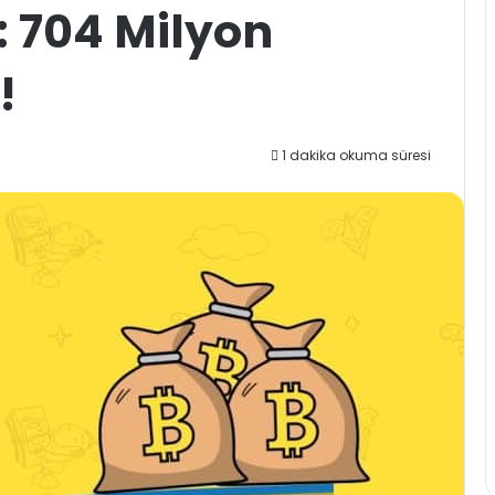
: 704 Milyon
!
1 dakika okuma süresi