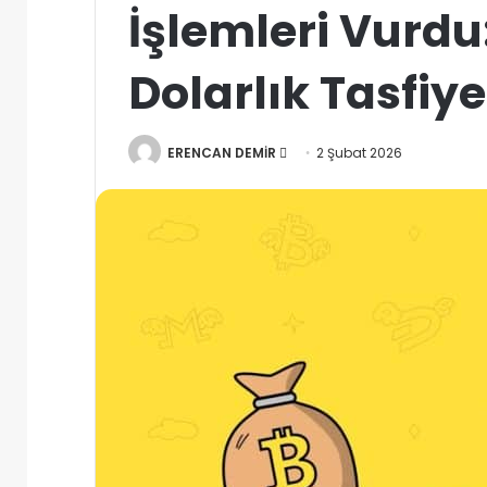
İşlemleri Vurdu
Dolarlık Tasfiye
Bir
ERENCAN DEMİR
2 Şubat 2026
e-
posta
göndermek