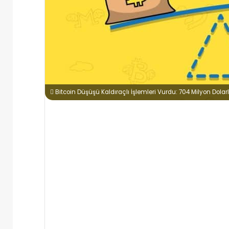
Bitcoin Düşüşü Kaldıraçlı İşlemleri Vurdu: 704 Milyon Dolarl