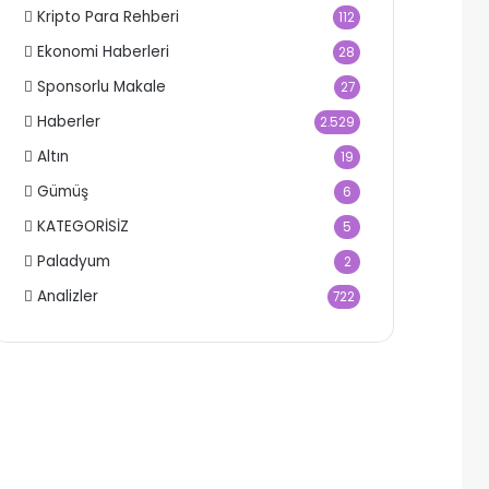
Kripto Para Rehberi
112
Ekonomi Haberleri
28
Sponsorlu Makale
27
Haberler
2.529
Altın
19
Gümüş
6
KATEGORİSİZ
5
Paladyum
2
Analizler
722