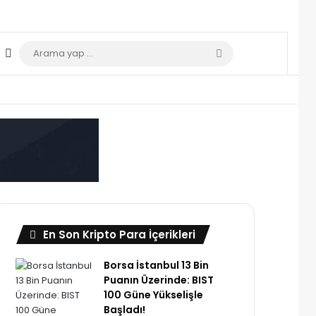
Dış görünümü değiştir
Arama
yap
...
En Son Kripto Para İçerikleri
Borsa İstanbul 13 Bin
Puanın Üzerinde: BIST
100 Güne Yükselişle
Başladı!