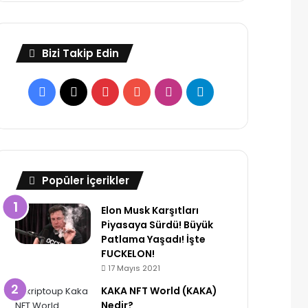
Bizi Takip Edin
Facebook
X
Pinterest
YouTube
Instagram
Telegram
Popüler İçerikler
Elon Musk Karşıtları
Piyasaya Sürdü! Büyük
Patlama Yaşadı! İşte
FUCKELON!
17 Mayıs 2021
KAKA NFT World (KAKA)
Nedir?