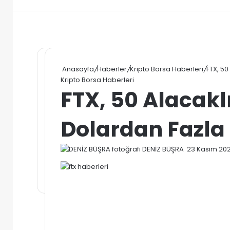
Anasayfa
/
Haberler
/
Kripto Borsa Haberleri
/
FTX, 50
Kripto Borsa Haberleri
FTX, 50 Alacaklı
Dolardan Fazla 
Bir
DENİZ BÜŞRA
23 Kasım 20
e-
posta
göndermek