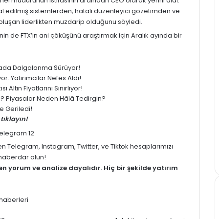
enel müdürünün istifasının ardından CEO olarak yerini aldı.
lal edilmiş sistemlerden, hatalı düzenleyici gözetimden ve
oluşan liderlikten muzdarip olduğunu söyledi.
’nin de
FTX’in
ani çöküşünü araştırmak için Aralık ayında bir
yasada Dalgalanma Sürüyor!
: Yatırımcılar Nefes Aldı!
 Altın Fiyatlarını Sınırlıyor!
ledi? Piyasalar Neden Hâlâ Tedirgin?
 Geriledi!
tıklayın!
men
Telegram
,
Instagram
,
Twitter
, ve
Tiktok
hesaplarımızı
z haberdar olun!
men
yorum
ve analize dayalıdır. Hiç bir şekilde yatırım
haberleri