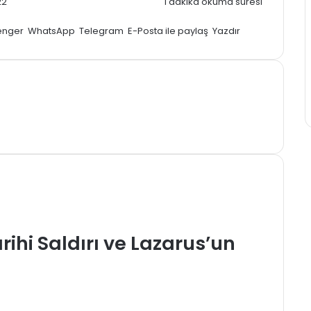
22
1 dakika okuma süresi
enger
WhatsApp
Telegram
E-Posta ile paylaş
Yazdır
ihi Saldırı ve Lazarus’un