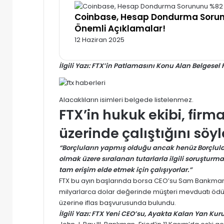
Coinbase, Hesap Dondurma Sorun
Önemli Açıklamalar!
12 Haziran 2025
İlgili Yazı:
FTX’in Patlamasını Konu Alan Belgesel 
Alacaklıların isimleri belgede listelenmez.
FTX’in
hukuk ekibi, firm
üzerinde çalıştığını söyl
“Borçluların yapmış olduğu ancak henüz Borçlula
olmak üzere sıralanan tutarlarla ilgili soruşturm
tam erişim elde etmek için çalışıyorlar.”
FTX
bu ayın başlarında borsa CEO’su Sam Bankman-
milyarlarca dolar değerinde müşteri mevduatı ödünç
üzerine iflas başvurusunda bulundu.
İlgili Yazı:
FTX Yeni CEO’su, Ayakta Kalan Yan Kurul