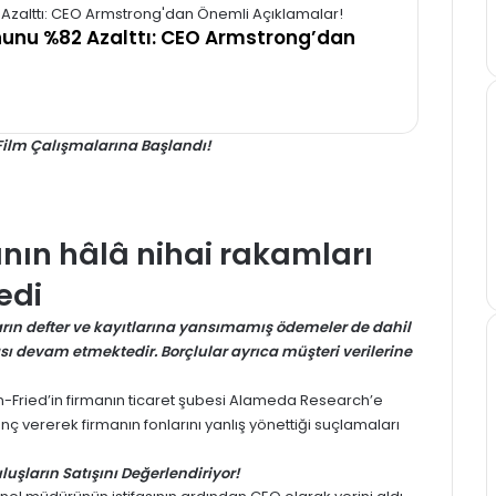
unu %82 Azalttı: CEO Armstrong’dan
Film Çalışmalarına Başlandı!
anın hâlâ nihai rakamları
edi
rın defter ve kayıtlarına yansımamış ödemeler de dahil
ası devam etmektedir. Borçlular ayrıca müşteri verilerine
Fried’in firmanın ticaret şubesi Alameda Research’e
 vererek firmanın fonlarını yanlış yönettiği suçlamaları
uşların Satışını Değerlendiriyor!