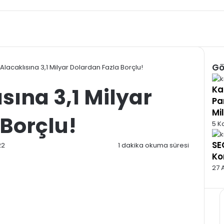
Gö
 Alacaklısına 3,1 Milyar Dolardan Fazla Borçlu!
Kap
sına 3,1 Milyar
Ka
Pa
Mi
Borçlu!
5 K
SE
22
1 dakika okuma süresi
Ko
27 