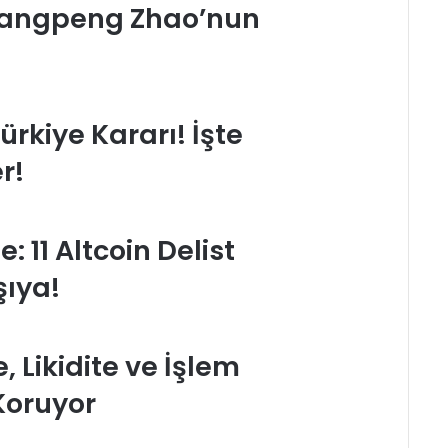
hangpeng Zhao’nun
rkiye Kararı! İşte
r!
 11 Altcoin Delist
şıya!
, Likidite ve İşlem
Koruyor