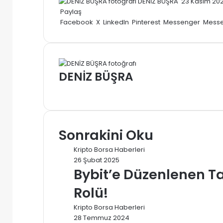
Bir
DENİZ BÜŞRA
23 Kasım 20
e-
Paylaş
posta
Facebook
X
LinkedIn
Pinterest
Messenger
Mess
göndermek
DENİZ BÜŞRA
Web
sitesi
Sonrakini Oku
Kripto Borsa Haberleri
26 Şubat 2025
Bybit’e Düzenlenen Tar
Rolü!
Kripto Borsa Haberleri
28 Temmuz 2024