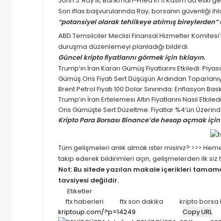
John J. Ray III, Bankman-Fried’in 11 Kasım’da eski g
Son iflas başvurularında Ray; borsanın güvenliği ih
“potansiyel olarak tehlikeye atılmış bireylerden”
ABD Temsilciler Meclisi Finansal Hizmetler Komitesi
duruşma düzenlemeyi planladığı bildirdi.
Güncel kripto
fiyatlarını görmek için tıklayın.
Trump’ın İran Kararı Gümüş Fiyatlarını Etkiledi: Pi
Gümüş Ons Fiyatı Sert Düşüşün Ardından Toparlanıyor
Brent Petrol Fiyatı 100 Dolar Sınırında: Enflasyon Baskısı
Trump’ın İran Ertelemesi Altın Fiyatlarını Nasıl Etki
Ons Gümüşte Sert Düzeltme: Fiyatlar %4’ün Üzerinde
Kripto Para Borsası Binance’de hesap açmak için 
Tüm gelişmeleri anlık almak ister misiniz? >>> He
takip ederek bildirimleri açın, gelişmelerden ilk si
Not: Bu sitede yazılan makale içerikleri tama
tavsiyesi değildir.
Etiketler
ftx haberleri
ftx son dakika
kripto borsa 
Copy URL