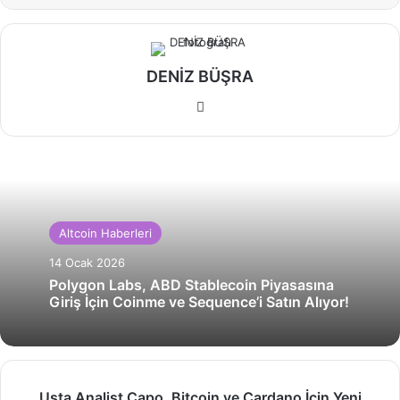
DENİZ BÜŞRA
Web
sitesi
Altcoin Haberleri
14 Ocak 2026
Polygon Labs, ABD Stablecoin Piyasasına
Giriş İçin Coinme ve Sequence’i Satın Alıyor!
Usta
Usta Analist Capo, Bitcoin ve Cardano İçin Yeni