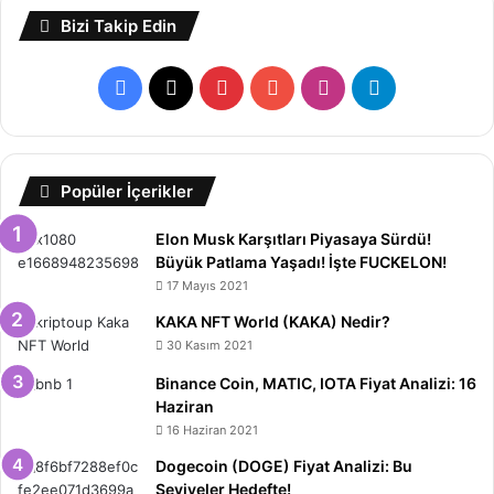
Bizi Takip Edin
Facebook
X
Pinterest
YouTube
Instagram
Telegram
Popüler İçerikler
Elon Musk Karşıtları Piyasaya Sürdü!
Büyük Patlama Yaşadı! İşte FUCKELON!
17 Mayıs 2021
KAKA NFT World (KAKA) Nedir?
30 Kasım 2021
Binance Coin, MATIC, IOTA Fiyat Analizi: 16
Haziran
16 Haziran 2021
Dogecoin (DOGE) Fiyat Analizi: Bu
Seviyeler Hedefte!