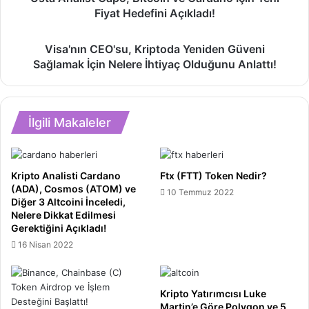
Analist
Fiyat Hedefini Açıkladı!
Capo,
Bitcoin
Visa'nın
ve
Visa'nın CEO'su, Kriptoda Yeniden Güveni
CEO'su,
Cardano
Sağlamak İçin Nelere İhtiyaç Olduğunu Anlattı!
Kriptoda
İçin
Yeniden
Yeni
Güveni
Fiyat
Sağlamak
Hedefini
İlgili Makaleler
İçin
Açıkladı!
Nelere
İhtiyaç
Olduğunu
Kripto Analisti Cardano
Ftx (FTT) Token Nedir?
Anlattı!
(ADA), Cosmos (ATOM) ve
10 Temmuz 2022
Diğer 3 Altcoini İnceledi,
Nelere Dikkat Edilmesi
Gerektiğini Açıkladı!
16 Nisan 2022
Kripto Yatırımcısı Luke
Martin’e Göre Polygon ve 5