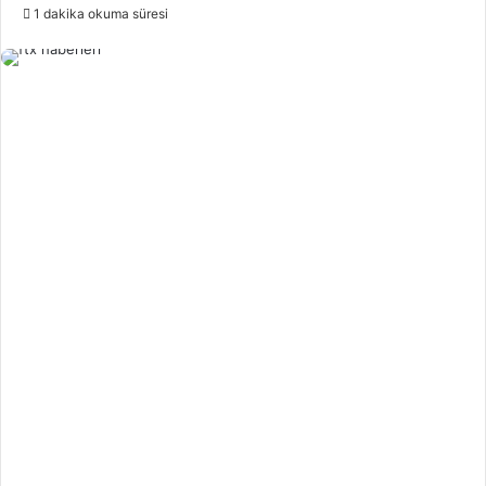
e-
1 dakika okuma süresi
posta
göndermek