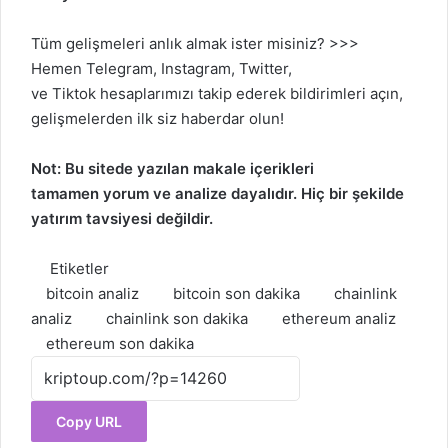
Tüm gelişmeleri anlık almak ister misiniz? >>>
Hemen
Telegram
,
Instagram
,
Twitter
,
ve
Tiktok
hesaplarımızı takip ederek bildirimleri açın,
gelişmelerden ilk siz haberdar olun!
Not: Bu sitede yazılan makale içerikleri
tamamen
yorum
ve analize dayalıdır. Hiç bir şekilde
yatırım tavsiyesi değildir.
Etiketler
bitcoin analiz
bitcoin son dakika
chainlink
analiz
chainlink son dakika
ethereum analiz
ethereum son dakika
Copy URL