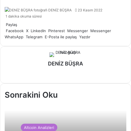
Bir
DENİZ BÜŞRA
23 Kasım 2022
e-
1 dakika okuma süresi
posta
Paylaş
göndermek
Facebook
X
LinkedIn
Pinterest
Messenger
Messenger
WhatsApp
Telegram
E-Posta ile paylaş
Yazdır
DENİZ BÜŞRA
Web
sitesi
Sonrakini Oku
Altcoin Analizleri