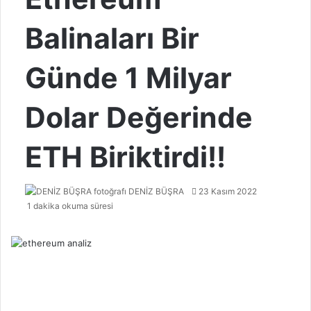
Balinaları Bir
Günde 1 Milyar
Dolar Değerinde
ETH Biriktirdi!!
Bir
DENİZ BÜŞRA
23 Kasım 2022
e-
1 dakika okuma süresi
posta
göndermek