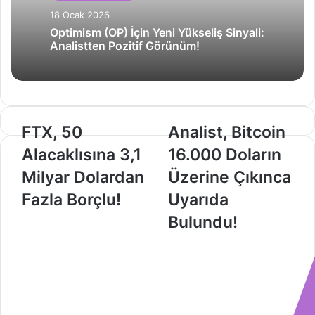
18 Ocak 2026
Optimism (OP) İçin Yeni Yükseliş Sinyali:
Analistten Pozitif Görünüm!
FTX,
Analist,
FTX, 50
Analist, Bitcoin
50
Bitcoin
Alacaklısına 3,1
16.000 Doların
Alacaklısına
16.000
3,1
Doların
Milyar Dolardan
Üzerine Çıkınca
Milyar
Üzerine
Fazla Borçlu!
Uyarıda
Dolardan
Çıkınca
Fazla
Uyarıda
Bulundu!
Borçlu!
Bulundu!