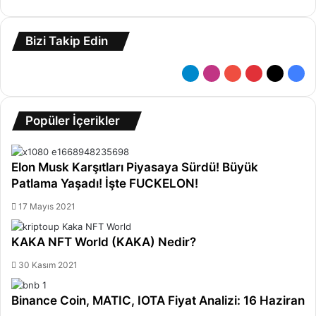
Bizi Takip Edin
Telegram
Instagram
YouTube
Pinterest
X
Fac
Popüler İçerikler
Elon Musk Karşıtları Piyasaya Sürdü! Büyük
Patlama Yaşadı! İşte FUCKELON!
17 Mayıs 2021
KAKA NFT World (KAKA) Nedir?
30 Kasım 2021
Binance Coin, MATIC, IOTA Fiyat Analizi: 16 Haziran