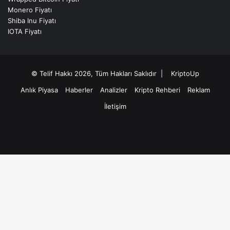
Monero Fiyatı
Shiba Inu Fiyatı
IOTA Fiyatı
© Telif Hakkı 2026, Tüm Hakları Saklıdır |
KriptoUp
Anlık Piyasa
Haberler
Analizler
Kripto Rehberi
Reklam
İletişim
Facebook
X
Pinterest
YouTube
Instagram
Telegram