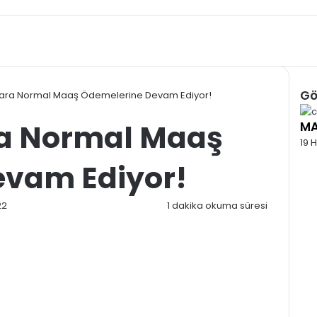
Gö
nlara Normal Maaş Ödemelerine Devam Ediyor!
Kap
ra Normal Maaş
MA
19 
evam Ediyor!
22
1 dakika okuma süresi