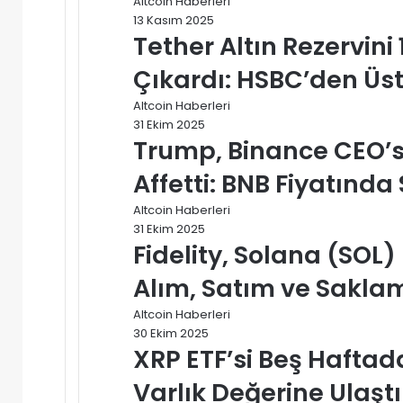
Altcoin Haberleri
13 Kasım 2025
Tether Altın Rezervini 
Çıkardı: HSBC’den Üst
Altcoin Haberleri
31 Ekim 2025
Trump, Binance CEO’
Affetti: BNB Fiyatında 
Altcoin Haberleri
31 Ekim 2025
Fidelity, Solana (SOL) 
Alım, Satım ve Sakla
Altcoin Haberleri
30 Ekim 2025
XRP ETF’si Beş Haftada
Varlık Değerine Ulaştı