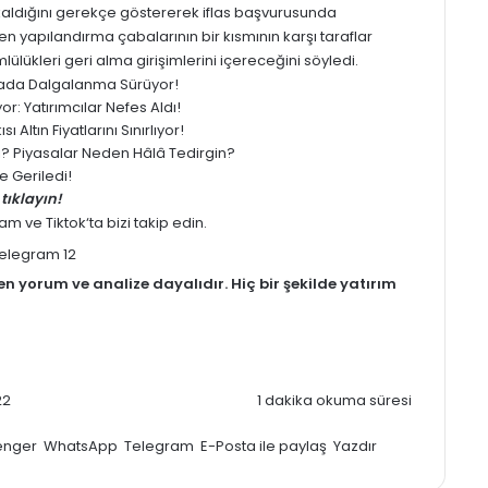
aldığını gerekçe göstererek iflas başvurusunda
 yapılandırma çabalarının bir kısmının karşı taraflar
ükleri geri alma girişimlerini içereceğini söyledi.
yasada Dalgalanma Sürüyor!
: Yatırımcılar Nefes Aldı!
 Altın Fiyatlarını Sınırlıyor!
ledi? Piyasalar Neden Hâlâ Tedirgin?
 Geriledi!
tıklayın!
ram
ve
Tiktok
‘ta bizi takip edin.
men
yorum
ve analize dayalıdır. Hiç bir şekilde yatırım
22
1 dakika okuma süresi
enger
WhatsApp
Telegram
E-Posta ile paylaş
Yazdır