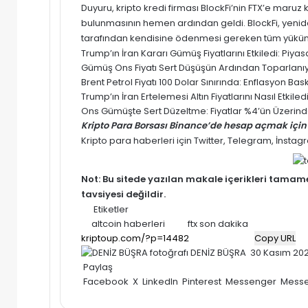
Duyuru,
kripto
kredi firması BlockFi’nin
FTX’e
maruz k
bulunmasının hemen ardından geldi. BlockFi, yeniden
tarafından kendisine ödenmesi gereken tüm yükümlül
Trump’ın İran Kararı Gümüş Fiyatlarını Etkiledi: Pi
Gümüş Ons Fiyatı Sert Düşüşün Ardından Toparlanıyor
Brent Petrol Fiyatı 100 Dolar Sınırında: Enflasyon Baskısı
Trump’ın İran Ertelemesi Altın Fiyatlarını Nasıl Etki
Ons Gümüşte Sert Düzeltme: Fiyatlar %4’ün Üzerinde
Kripto Para Borsası Binance’de hesap açmak için 
Kripto para haberleri için
Twitter
,
Telegram
,
İnstag
Not: Bu sitede yazılan makale içerikleri tama
tavsiyesi değildir.
Etiketler
altcoin haberleri
ftx son dakika
Copy URL
Bir
DENİZ BÜŞRA
30 Kasım 20
e-
Paylaş
posta
Facebook
X
LinkedIn
Pinterest
Messenger
Mess
göndermek