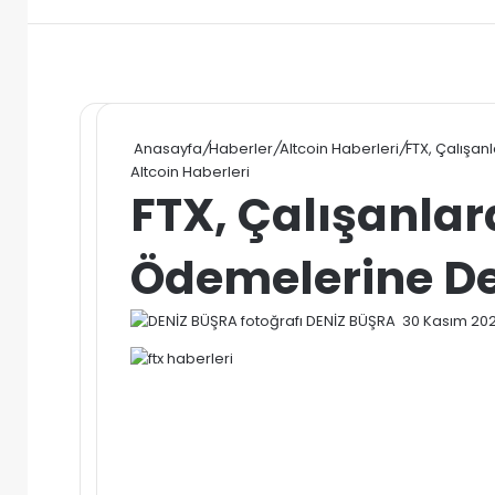
Anasayfa
/
Haberler
/
Altcoin Haberleri
/
FTX, Çalışa
Altcoin Haberleri
FTX, Çalışanla
Ödemelerine D
Bir
DENİZ BÜŞRA
30 Kasım 20
e-
posta
göndermek