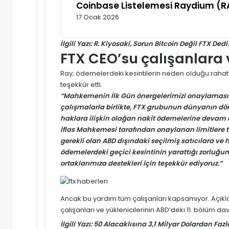
Coinbase Listelemesi Raydium (RA
17 Ocak 2026
İlgili Yazı:
R. Kiyosaki, Sorun Bitcoin Değil FTX Dedi
FTX CEO’su çalışanlara v
Ray; ödemelerdeki kesintilerin neden olduğu rahatsızl
teşekkür etti.
“Mahkemenin İlk Gün önergelerimizi onaylaması 
çalışmalarla birlikte,
FTX
grubunun dünyanın dört 
haklara ilişkin olağan nakit ödemelerine dev
İflas Mahkemesi tarafından onaylanan limitlere ta
gerekli olan ABD dışındaki seçilmiş satıcılara ve
ödemelerdeki geçici kesintinin yarattığı zorluğun
ortaklarımıza destekleri için teşekkür ediyoruz.”
Ancak bu yardım tüm çalışanları kapsamıyor. Açı
çalışanları ve yüklenicilerinin ABD’deki 11. bölüm da
İlgili Yazı:
50 Alacaklısına 3,1 Milyar Dolardan Fazl