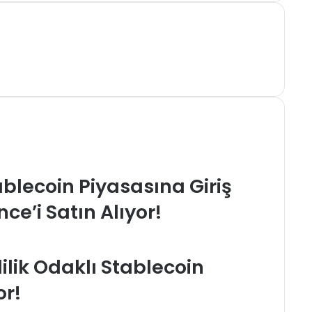
blecoin Piyasasına Giriş
ce’i Satın Alıyor!
lilik Odaklı Stablecoin
or!