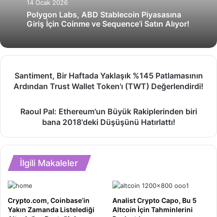
14 Ocak 2026
Polygon Labs, ABD Stablecoin Piyasasına
Giriş İçin Coinme ve Sequence’i Satın Alıyor!
Santiment,
Santiment, Bir Haftada Yaklaşık %145 Patlamasının
Bir
Ardından Trust Wallet Token'ı (TWT) Değerlendirdi!
Haftada
Yaklaşık
Raoul
%145
Raoul Pal: Ethereum'un Büyük Rakiplerinden biri
Pal:
Patlamasının
bana 2018'deki Düşüşünü Hatırlattı!
Ethereum'un
Ardından
Büyük
Trust
Rakiplerinden
Wallet
biri
Token'ı
İlgili Makaleler
bana
(TWT)
2018'deki
Değerlendirdi!
Düşüşünü
Hatırlattı!
Crypto.com, Coinbase’in
Analist Crypto Capo, Bu 5
Yakın Zamanda Listelediği
Altcoin İçin Tahminlerini