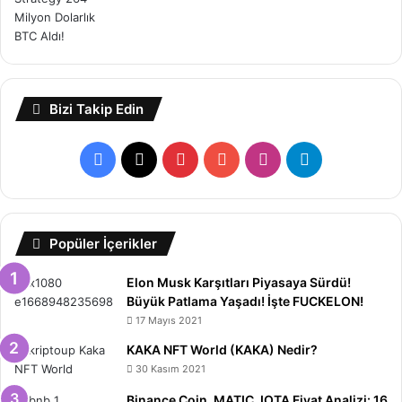
Bizi Takip Edin
Facebook
X
Pinterest
YouTube
Instagram
Telegram
Popüler İçerikler
Elon Musk Karşıtları Piyasaya Sürdü!
Büyük Patlama Yaşadı! İşte FUCKELON!
17 Mayıs 2021
KAKA NFT World (KAKA) Nedir?
30 Kasım 2021
Binance Coin, MATIC, IOTA Fiyat Analizi: 16