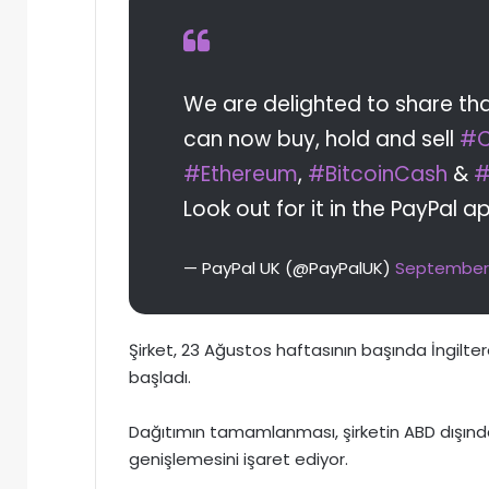
We are delighted to share that
can now buy, hold and sell
#C
#Ethereum
,
#BitcoinCash
&
#
Look out for it in the PayPal a
— PayPal UK (@PayPalUK)
September 
Şirket, 23 Ağustos haftasının başında İngilt
başladı.
Dağıtımın tamamlanması, şirketin ABD dışındaki 
genişlemesini işaret ediyor.