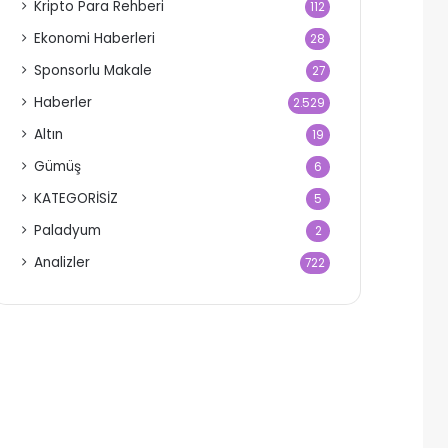
Kripto Para Rehberi
112
Ekonomi Haberleri
28
Sponsorlu Makale
27
Haberler
2.529
Altın
19
Gümüş
6
KATEGORİSİZ
5
Paladyum
2
Analizler
722