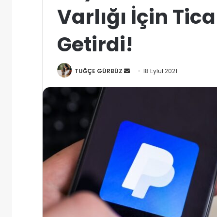
Varlığı İçin Tica
Getirdi!
Bir
TUĞÇE GÜRBÜZ
18 Eylül 2021
e-
posta
göndermek