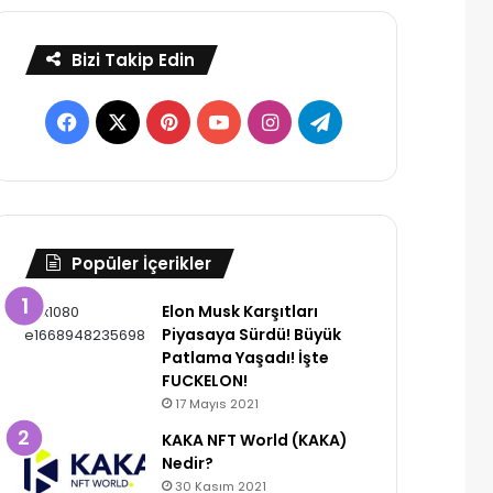
Bizi Takip Edin
Facebook
X
Pinterest
YouTube
Instagram
Telegram
Popüler İçerikler
Elon Musk Karşıtları
Piyasaya Sürdü! Büyük
Patlama Yaşadı! İşte
FUCKELON!
17 Mayıs 2021
KAKA NFT World (KAKA)
Nedir?
30 Kasım 2021