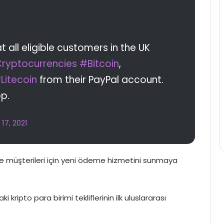
 all eligible customers in the UK
ryptocurrencies
#Bitcoin
,
Litecoin
from their PayPal account.
pp.
17, 2021
ere müşterileri için yeni ödeme hizmetini sunmaya
kripto para birimi tekliflerinin ilk uluslararası