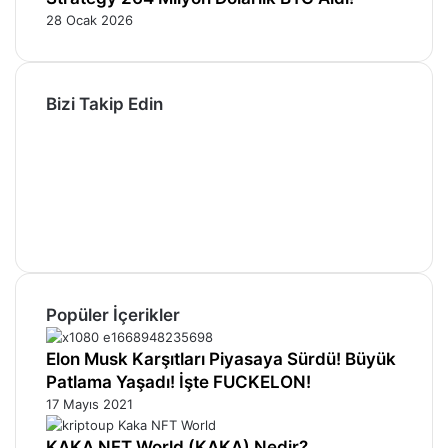
28 Ocak 2026
Bizi Takip Edin
F
a
X
c
P
e
i
Y
b
n
o
I
o
t
u
n
T
o
e
T
s
e
k
r
u
t
l
e
b
a
e
Popüler İçerikler
s
e
g
g
t
r
r
a
a
Elon Musk Karşıtları Piyasaya Sürdü! Büyük
m
m
Patlama Yaşadı! İşte FUCKELON!
17 Mayıs 2021
KAKA NFT World (KAKA) Nedir?