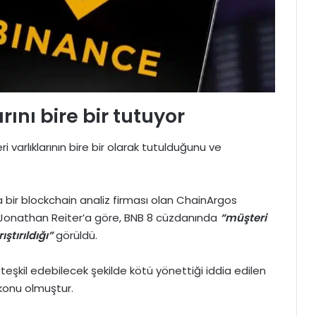
ını bire bir tutuyor
 varlıklarının bire bir olarak tutulduğunu ve
 bir blockchain analiz firması olan ChainArgos
ı Jonathan Reiter’a göre, BNB 8 cüzdanında
“müşteri
ıştırıldığı”
görüldü.
ç teşkil edebilecek şekilde kötü yönettiği iddia edilen
konu olmuştur.