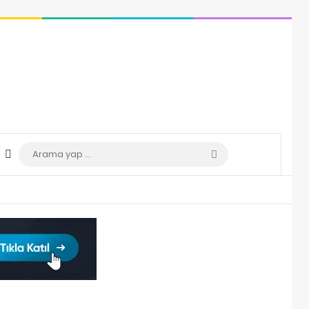
Dış görünümü değiştir
Arama
yap
...