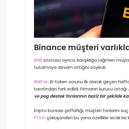
Binance müşteri varlıklar
BNB
sözcüsü ayrıca, karışıklığa rağmen müşteri
tutulmaya devam ettiğini söyledi.
BNB’nin
B-token sorunu ilk olarak geçen hafta
tarafından fark edildi. Firmanın kurucu ortağ
ve peg destek fonlarının bariz bir şekilde kar
Kripto borsası şeffaflığı, müşteri fonlarını su
FTX’in
çöküşünden bu yana özellikle sıcak bir 