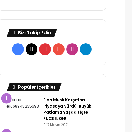
Bizi Takip Edin
Facebook
X
Pinterest
YouTube
Instagram
Telegram
Popüler İçerikler
Elon Musk Karşıtları
Piyasaya Sürdü! Büyük
Patlama Yaşadı! İşte
FUCKELON!
17 Mayıs 2021