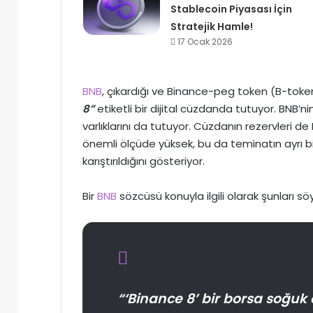
Stablecoin Piyasası İçin
Stratejik Hamle!
17 Ocak 2026
BNB
, çıkardığı ve Binance-peg token (B-token)
8”
etiketli bir dijital cüzdanda tutuyor. BNB’ni
varlıklarını da tutuyor. Cüzdanın rezervleri d
önemli ölçüde yüksek, bu da teminatın ayrı bi
karıştırıldığını gösteriyor.
Bir
BNB
sözcüsü konuyla ilgili olarak şunları söy
“‘Binance 8’ bir borsa soğuk