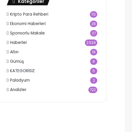
Kategoriler
Kripto Para Rehberi
112
Ekonomi Haberleri
28
Sponsorlu Makale
27
Haberler
2.529
Altın
19
Gümüş
6
KATEGORİSİZ
5
Paladyum
2
Analizler
722