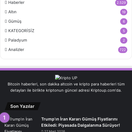
Haberler
2.529
Altın
19
Gümüş
6
KATEGORİSİZ
5
Paladyum
2
Analizler
722
Bitcoin haberleri, son dakika altcoin ve kripto para haberleri tüm
detayları ile birlikte kriptonun güncel adresi Kriptoup.com'da.
Son Yazılar
Trump’ın İran Kararı Gümüş Fiyatlarını
Etkiledi: Piyasada Dalgalanma Sürüyor!
27 Mart 2026