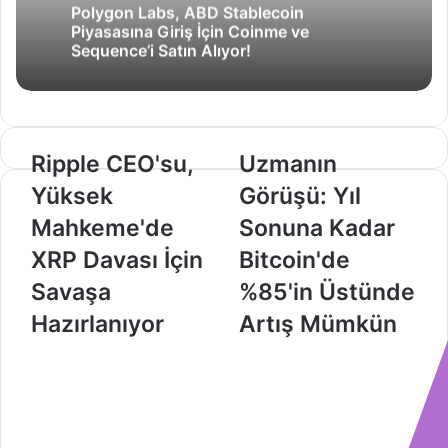
Polygon Labs, ABD Stablecoin
Piyasasına Giriş İçin Coinme ve
Sequence’i Satın Alıyor!
Ripple
Uzmanın
Ripple CEO'su,
Uzmanın
CEO'su,
Görüşü:
Yüksek
Görüşü: Yıl
Yüksek
Yıl
Mahkeme'de
Sonuna
Mahkeme'de
Sonuna Kadar
XRP
Kadar
XRP Davası İçin
Bitcoin'de
Davası
Bitcoin'de
İçin
%85'in
Savaşa
%85'in Üstünde
Savaşa
Üstünde
Hazırlanıyor
Artış Mümkün
Hazırlanıyor
Artış
Mümkün