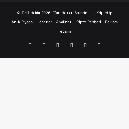
© Telif Hakkı 2026, Tüm Hakları Saklıdır |
KriptoUp
Anlık Piyasa
Haberler
Analizler
Kripto Rehberi
Reklam
İletişim
Facebook
X
Pinterest
YouTube
Instagram
Telegram