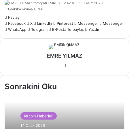
Bir
EMRE YILMAZ
11 Kasım 2023
e-
1 dakika okuma süresi
posta
Paylaş
göndermek
Facebook
X
LinkedIn
Pinterest
Messenger
Messenger
WhatsApp
Telegram
E-Posta ile paylaş
Yazdır
EMRE YILMAZ
Web
sitesi
Sonrakini Oku
Altcoin Haberleri
14 Ocak 2026