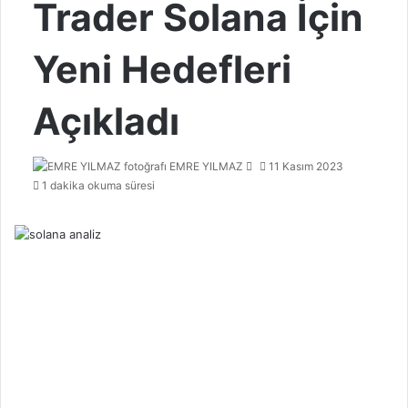
Trader Solana İçin
Yeni Hedefleri
Açıkladı
Bir
EMRE YILMAZ
11 Kasım 2023
e-
1 dakika okuma süresi
posta
göndermek