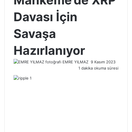
Mahkeme’de XRP
Davası İçin
Savaşa
Hazırlanıyor
Bir
EMRE YILMAZ
9 Kasım 2023
e-
1 dakika okuma süresi
posta
göndermek