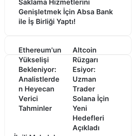
Saklama Hizmetlerini
Genişletmek İçin Absa Bank
ile İş Birliği Yaptı!
Ethereum'un
Altcoin
Ethereum'un
Altcoin
Yükselişi
Rüzgarı
Yükselişi
Rüzgarı
Bekleniyor:
Esiyor:
Analistlerden
Uzman
Bekleniyor:
Esiyor:
Heyecan
Trader
Analistlerde
Uzman
Verici
Solana
Tahminler
İçin
n Heyecan
Trader
Yeni
Verici
Solana İçin
Hedefleri
Açıkladı
Tahminler
Yeni
Hedefleri
Açıkladı