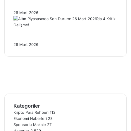
Baskısı Altını Nasıl Etkiliyor?
26 Mart 2026
Altın Piyasasında Son Durum: 26 Mart
2026’da 4 Kritik Gelişme!
26 Mart 2026
Facebook
X
Pinterest
YouTube
Instagram
Telegram
Kategoriler
Kripto Para Rehberi
112
Ekonomi Haberleri
28
Sponsorlu Makale
27
Haberler
2.529