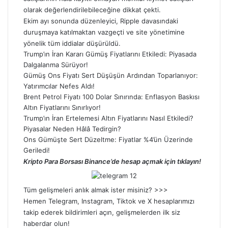
olarak değerlendirilebileceğine dikkat çekti.
Ekim ayı sonunda düzenleyici, Ripple davasındaki
duruşmaya katılmaktan vazgeçti ve site yönetimine
yönelik tüm iddialar düşürüldü.
Trump’ın İran Kararı Gümüş Fiyatlarını Etkiledi: Piyasada
Dalgalanma Sürüyor!
Gümüş Ons Fiyatı Sert Düşüşün Ardından Toparlanıyor:
Yatırımcılar Nefes Aldı!
Brent Petrol Fiyatı 100 Dolar Sınırında: Enflasyon Baskısı
Altın Fiyatlarını Sınırlıyor!
Trump’ın İran Ertelemesi Altın Fiyatlarını Nasıl Etkiledi?
Piyasalar Neden Hâlâ Tedirgin?
Ons Gümüşte Sert Düzeltme: Fiyatlar %4’ün Üzerinde
Geriledi!
Kripto Para Borsası Binance’de hesap açmak için tıklayın!
Tüm gelişmeleri anlık almak ister misiniz? >>>
Hemen
Telegram
,
Instagram
,
Tiktok
ve
X
hesaplarımızı
takip ederek bildirimleri açın, gelişmelerden ilk siz
haberdar olun!