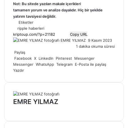
Not: Bu sitede yazılan makale içerikleri
tamamen
yorum
ve analize dayalıdır. Hiç bir şekilde
yatırım tavsiyesi değildir.
Etiketler
ripple haberleri
Copy URL
Bir
EMRE YILMAZ
9 Kasım 2023
e-
1 dakika okuma süresi
posta
Paylaş
göndermek
Facebook
X
LinkedIn
Pinterest
Messenger
Messenger
WhatsApp
Telegram
E-Posta ile paylaş
Yazdır
EMRE YILMAZ
Web
sitesi