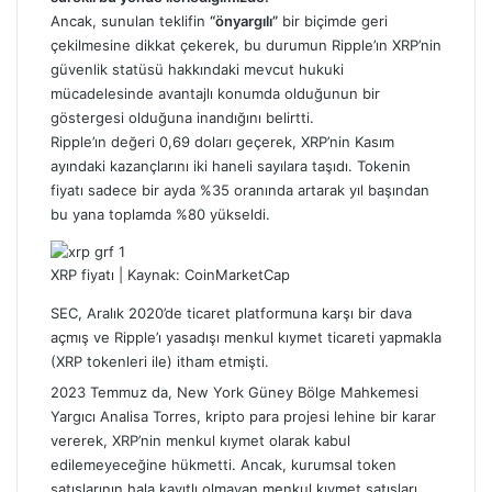
Ancak, sunulan teklifin
“önyargılı”
bir biçimde geri
çekilmesine dikkat çekerek, bu durumun Ripple’ın XRP’nin
güvenlik statüsü hakkındaki mevcut hukuki
mücadelesinde avantajlı konumda olduğunun bir
göstergesi olduğuna inandığını belirtti.
Ripple’ın değeri 0,69 doları geçerek, XRP’nin Kasım
ayındaki kazançlarını iki haneli sayılara taşıdı. Tokenin
fiyatı sadece bir ayda %35 oranında artarak yıl başından
bu yana toplamda %80 yükseldi.
XRP fiyatı | Kaynak:
CoinMarketCap
SEC, Aralık 2020’de ticaret platformuna karşı bir dava
açmış ve Ripple’ı yasadışı menkul kıymet ticareti yapmakla
(XRP tokenleri ile) itham etmişti.
2023 Temmuz da, New York Güney Bölge Mahkemesi
Yargıcı Analisa Torres, kripto para projesi lehine bir karar
vererek, XRP’nin menkul kıymet olarak kabul
edilemeyeceğine hükmetti. Ancak, kurumsal token
satışlarının hala kayıtlı olmayan menkul kıymet satışları