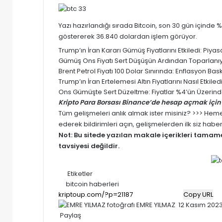
Yazı hazırlandığı sırada Bitcoin, son 30 gün içinde 
göstererek 36.840 dolardan işlem görüyor.
Trump’ın İran Kararı Gümüş Fiyatlarını Etkiledi: Pi
Gümüş Ons Fiyatı Sert Düşüşün Ardından Toparlanıyor
Brent Petrol Fiyatı 100 Dolar Sınırında: Enflasyon Baskısı
Trump’ın İran Ertelemesi Altın Fiyatlarını Nasıl Etki
Ons Gümüşte Sert Düzeltme: Fiyatlar %4’ün Üzerinde
Kripto Para Borsası Binance’de hesap açmak için 
Tüm gelişmeleri anlık almak ister misiniz? >>> He
ederek bildirimleri açın, gelişmelerden ilk siz habe
Not: Bu sitede yazılan makale içerikleri tama
tavsiyesi değildir.
Etiketler
bitcoin haberleri
Copy URL
Bir
EMRE YILMAZ
12 Kasım 202
e-
Paylaş