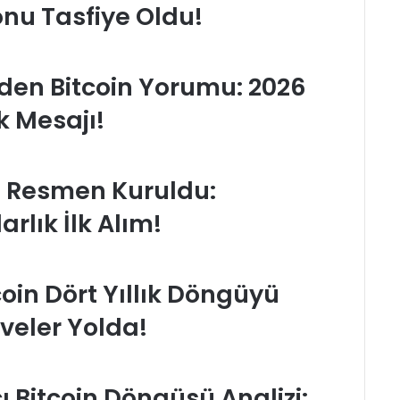
onu Tasfiye Oldu!
en Bitcoin Yorumu: 2026
k Mesajı!
i Resmen Kuruldu:
rlık İlk Alım!
oin Dört Yıllık Döngüyü
rveler Yolda!
 Bitcoin Döngüsü Analizi: