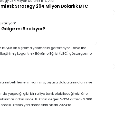
amlesi: Strategy 264 Milyon Dolarlık BTC
i Gölge mi Bırakıyor?
dan büyük bir sıçrama yapmasını gerektiriyor. Dave the
elleştirilmiş Logaritmik Büyüme Eğrisi (LGC) göstergesine
larını belirlemenin yanı sıra, piyasa dalgalanmalarını ve
nde yaşadığı gibi bir ralliye tanık olabileceğimizi öne
 yarılanmasından önce, BTC’nin değeri %324 artarak 3.300
 sonraki Bitcoin yarılanmasının Nisan 2024’te