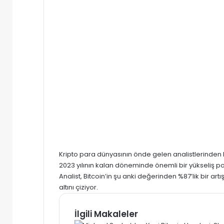
Kripto para dünyasının önde gelen analistlerinden b
2023 yılının kalan döneminde önemli bir yükseliş po
Analist, Bitcoin’in şu anki değerinden %87’lik bir art
altını çiziyor.
İlgili Makaleler