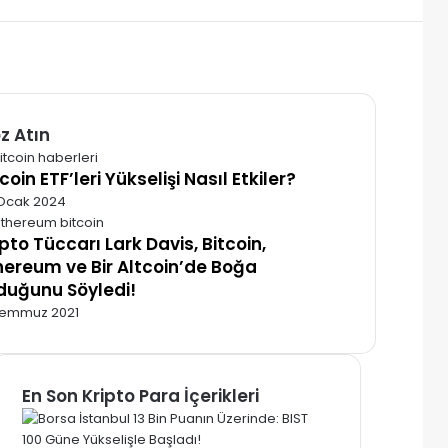
z Atın
alı
coin ETF’leri Yükselişi Nasıl Etkiler?
Ocak 2024
ipto Tüccarı Lark Davis, Bitcoin,
hereum ve Bir Altcoin’de Boğa
duğunu Söyledi!
Temmuz 2021
En Son Kripto Para İçerikleri