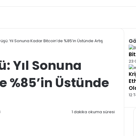
Gö
şü: Yıl Sonuna Kadar Bitcoin’de %85’in Üstünde Artış
Kap
Bit
: Yıl Sonuna
23 
Kr
de %85’in Üstünde
Et
Ol
12 
3
1 dakika okuma süresi