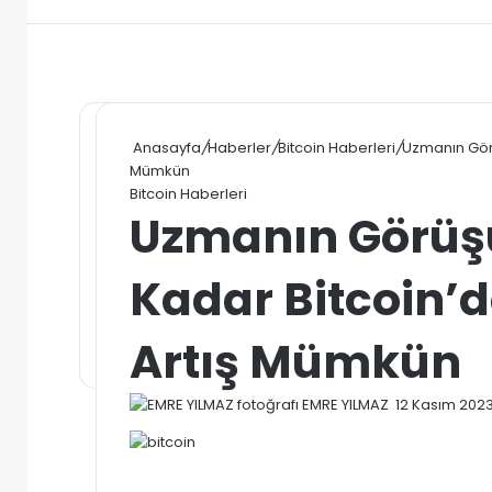
Anasayfa
/
Haberler
/
Bitcoin Haberleri
/
Uzmanın Görü
Mümkün
Bitcoin Haberleri
Uzmanın Görüşü
Kadar Bitcoin’
Artış Mümkün
Bir
EMRE YILMAZ
12 Kasım 202
e-
posta
göndermek