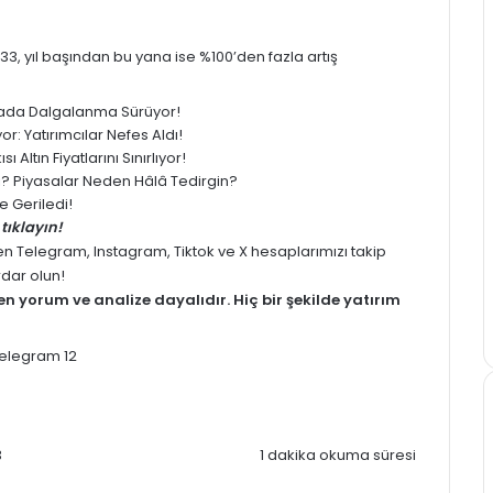
%33, yıl başından bu yana ise %100’den fazla artış
yasada Dalgalanma Sürüyor!
: Yatırımcılar Nefes Aldı!
 Altın Fiyatlarını Sınırlıyor!
ledi? Piyasalar Neden Hâlâ Tedirgin?
 Geriledi!
tıklayın!
men
Telegram
,
Instagram
,
Tiktok
ve
X
hesaplarımızı takip
rdar olun!
men
yorum
ve analize dayalıdır. Hiç bir şekilde yatırım
3
1 dakika okuma süresi