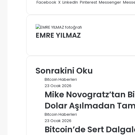
posta
Facebook
X
LinkedIn
Pinterest
Messenger
Mess
göndermek
EMRE YILMAZ
Web
sitesi
Sonrakini Oku
Bitcoin Haberleri
23 Ocak 2026
Mike Novogratz’tan Bi
Dolar Aşılmadan Tam 
Bitcoin Haberleri
23 Ocak 2026
Bitcoin’de Sert Dalg