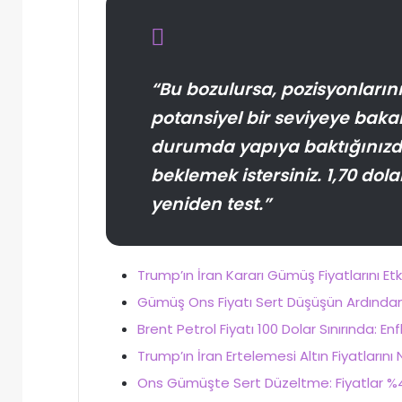
“Bu bozulursa, pozisyonların
potansiyel bir seviyeye bakab
durumda yapıya baktığınızda
beklemek istersiniz. 1,70 dol
yeniden test.”
Trump’ın İran Kararı Gümüş Fiyatlarını E
Gümüş Ons Fiyatı Sert Düşüşün Ardından T
Brent Petrol Fiyatı 100 Dolar Sınırında: Enfl
Trump’ın İran Ertelemesi Altın Fiyatlarını
Ons Gümüşte Sert Düzeltme: Fiyatlar %4