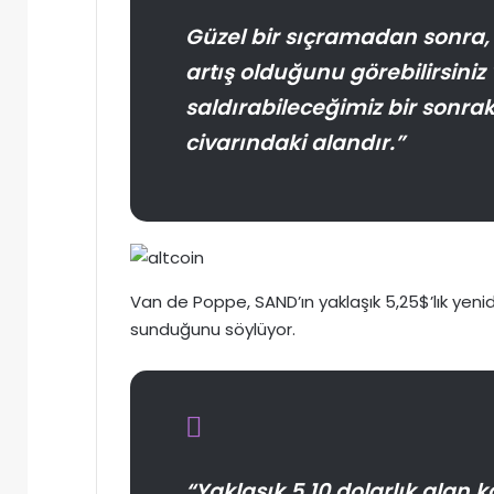
Güzel bir sıçramadan sonra, z
artış olduğunu görebilirsini
saldırabileceğimiz bir sonraki
civarındaki alandır.”
Van de Poppe, SAND’ın yaklaşık 5,25$’lık yenid
sunduğunu söylüyor.
“Yaklaşık 5,10 dolarlık alan k