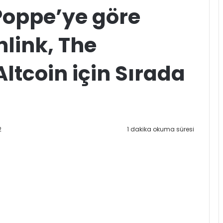
 Poppe’ye göre
link, The
Altcoin için Sırada
2
1 dakika okuma süresi