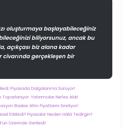
ızı oluşturmaya başlayabileceğiniz
ileceğinizi biliyorsunuz, ancak bu
, açıkçası biz alana kadar
ar civarında gerçekleşen bir
tkiledi: Piyasada Dalgalanma Sürüyor!
oparlanıyor: Yatırımcılar Nefes Aldı!
asyon Baskısı Altın Fiyatlarını Sınırlıyor!
 Nasıl Etkiledi? Piyasalar Neden Hâlâ Tedirgin?
’ün Üzerinde Geriledi!