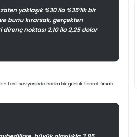
aten yaklaşık %30 ila %35’lik bir
z ve bunu kırarsak, gerçekten
 direnç noktası 2,10 ila 2,25 dolar
en test seviyesinde harika bir günlük ticaret fırsatı
aybedilirse, büyük olasılıkla 3,95