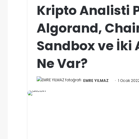
Kripto Analisti
Algorand, Chain
Sandbox ve İki 
Ne Var?
Bir
EMRE YILMAZ
1 Ocak 202
e-
posta
göndermek