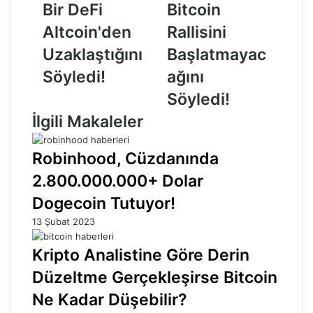
Bir DeFi
Bitcoin
Altcoin'den
Rallisini
Uzaklaştığını
Başlatmayacağını
Altcoin'den
Rallisini
Söyledi!
Söyledi!
Uzaklaştığını
Başlatmayac
Söyledi!
ağını
Söyledi!
İlgili Makaleler
Robinhood, Cüzdanında
2.800.000.000+ Dolar
Dogecoin Tutuyor!
13 Şubat 2023
Kripto Analistine Göre Derin
Düzeltme Gerçekleşirse Bitcoin
Ne Kadar Düşebilir?