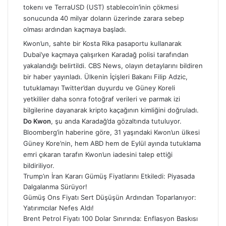
tokenı ve TerraUSD (UST) stablecoin’inin çökmesi
sonucunda 40 milyar doların üzerinde zarara sebep
olması ardından kaçmaya başladı.
Kwon’un, sahte bir Kosta Rika pasaportu kullanarak
Dubai’ye kaçmaya çalışırken Karadağ polisi tarafından
yakalandığı belirtildi. CBS News, olayın detaylarını bildiren
bir haber yayınladı. Ülkenin İçişleri Bakanı Filip Adzic,
tutuklamayı Twitter’dan duyurdu ve Güney Koreli
yetkililer daha sonra fotoğraf verileri ve parmak izi
bilgilerine dayanarak kripto kaçağının kimliğini doğruladı.
Do Kwon
, şu anda Karadağ’da gözaltında tutuluyor.
Bloomberg’in haberine göre, 31 yaşındaki Kwon’un ülkesi
Güney Kore’nin, hem ABD hem de Eylül ayında tutuklama
emri çıkaran tarafın Kwon’un iadesini talep ettiği
bildiriliyor.
Trump’ın İran Kararı Gümüş Fiyatlarını Etkiledi: Piyasada
Dalgalanma Sürüyor!
Gümüş Ons Fiyatı Sert Düşüşün Ardından Toparlanıyor:
Yatırımcılar Nefes Aldı!
Brent Petrol Fiyatı 100 Dolar Sınırında: Enflasyon Baskısı