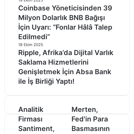
Coinbase Yöneticisinden 39
Milyon Dolarlık BNB Bağışı
İçin Uyarı: “Fonlar Hâlâ Talep
Edilmedi”
18 Ekim 2025
Ripple, Afrika’da Dijital Varlık
Saklama Hizmetlerini
Genişletmek İçin Absa Bank
ile İş Birliği Yaptı!
Analitik
Merten,
Analitik
Merten,
Firması
Fed'in
Firması
Fed'in Para
Santiment,
Para
Bir
Basmasının
Santiment,
Basmasının
DeFi
Bitcoin