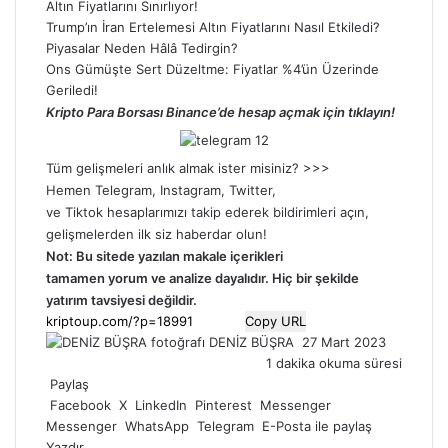
Altın Fiyatlarını Sınırlıyor!
Trump’ın İran Ertelemesi Altın Fiyatlarını Nasıl Etkiledi?
Piyasalar Neden Hâlâ Tedirgin?
Ons Gümüşte Sert Düzeltme: Fiyatlar %4’ün Üzerinde
Geriledi!
Kripto Para Borsası Binance’de hesap açmak için tıklayın!
Tüm gelişmeleri anlık almak ister misiniz? >>>
Hemen
Telegram
,
Instagram
,
Twitter
,
ve
Tiktok
hesaplarımızı takip ederek bildirimleri açın,
gelişmelerden ilk siz haberdar olun!
Not: Bu sitede yazılan makale içerikleri
tamamen
yorum
ve analize dayalıdır. Hiç bir şekilde
yatırım tavsiyesi değildir.
Copy URL
Bir
DENİZ BÜŞRA
27 Mart 2023
e-
1 dakika okuma süresi
posta
Paylaş
göndermek
Facebook
X
LinkedIn
Pinterest
Messenger
Messenger
WhatsApp
Telegram
E-Posta ile paylaş
Yazdır