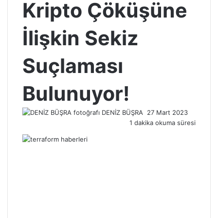
Kripto Çöküşüne
İlişkin Sekiz
Suçlaması
Bulunuyor!
Bir
DENİZ BÜŞRA
27 Mart 2023
e-
1 dakika okuma süresi
posta
göndermek