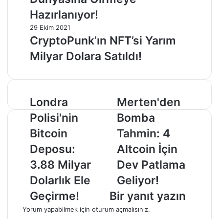
Hazırlanıyor!
29 Ekim 2021
CryptoPunk’ın NFT’si Yarım
Milyar Dolara Satıldı!
Londra
Merten'den
Londra
Merten'den
Polisi'nin
Bomba
Polisi'nin
Bomba
Bitcoin
Tahmin:
Deposu:
4
Bitcoin
Tahmin: 4
3.88
Altcoin
Deposu:
Altcoin İçin
Milyar
İçin
Dolarlık
Dev
3.88 Milyar
Dev Patlama
Ele
Patlama
Dolarlık Ele
Geliyor!
Geçirme!
Geliyor!
Geçirme!
Bir yanıt yazın
Yorum yapabilmek için
oturum açmalısınız
.