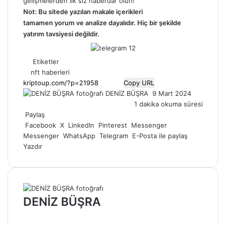
gelişmelerden ilk siz haberdar olun!
Not: Bu sitede yazılan makale içerikleri
tamamen
yorum
ve analize dayalıdır. Hiç bir şekilde
yatırım tavsiyesi değildir.
Etiketler
nft haberleri
Copy URL
Bir
DENİZ BÜŞRA
9 Mart 2024
e-
1 dakika okuma süresi
posta
Paylaş
göndermek
Facebook
X
LinkedIn
Pinterest
Messenger
Messenger
WhatsApp
Telegram
E-Posta ile paylaş
Yazdır
DENİZ BÜŞRA
Web
sitesi