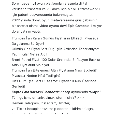
Sony, geçen yıl oyun platformları arasında dijital
varlıkların transferi ve kullanımı için bir NFT framework’ü
için patent başvurusunda bulunmuştu.
2022 yılında Sony, oyun
metaverse’üne
giriş çabasının
bir parçası olarak video oyunu devi
Epic Games
‘e 1 milyar
dolar yatırım yaptı.
Trump’ın İran Kararı Gümüş Fiyatlarını Etkiledi: Piyasada
Dalgalanma Sürüyor!
Gümüş Ons Fiyatı Sert Düşüşün Ardından Toparlanıyor:
Yatırımcılar Nefes Aldı!
Brent Petrol Fiyatı 100 Dolar Sınırında: Enflasyon Baskısı
Altın Fiyatlarını Sınırlıyor!
Trump’ın İran Ertelemesi Altın Fiyatlarını Nasıl Etkiledi?
Piyasalar Neden Hâlâ Tedirgin?
Ons Gümüşte Sert Düzeltme: Fiyatlar %4’ün Üzerinde
Geriledi!
Kripto Para Borsası Binance’de hesap açmak için tıklayın!
Tüm gelişmeleri anlık almak ister misiniz? >>>
Hemen
Telegram
,
Instagram
,
Twitter
,
ve
Tiktok
hesaplarımızı takip ederek bildirimleri açın,