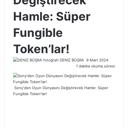
Değiştirecek
Hamle: Süper
Fungible
Token’lar!
Bir
DENİZ BÜŞRA
9 Mart 2024
e-
1 dakika okuma süresi
posta
göndermek
Sony'den Oyun Dünyasını Değiştirecek Hamle: Süper
Fungible Token'lar!