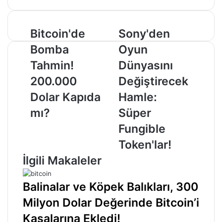
Bitcoin'de
Sony'den
Bitcoin'de
Sony'den
Bomba
Oyun
Bomba
Oyun
Tahmin!
Dünyasını
200.000
Değiştirecek
Tahmin!
Dünyasını
Dolar
Hamle:
200.000
Değiştirecek
Kapıda
Süper
mı?
Fungible
Dolar Kapıda
Hamle:
Token'lar!
mı?
Süper
Fungible
Token'lar!
İlgili Makaleler
Balinalar ve Köpek Balıkları, 300
Milyon Dolar Değerinde Bitcoin’i
Kasalarına Ekledi!