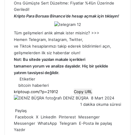
Ons Gümüşte Sert Düzeltme: Fiyatlar %4’ün Üzerinde
Geriledi!
Kripto Para Borsası Binance’de hesap açmak için tıklayın!
Tüm gelişmeleri anlık almak ister misiniz? >>>
Hemen
Telegram
,
Instagram
,
Twitter
,
ve
Tiktok
hesaplarımızı takip ederek bildirimleri açın,
gelişmelerden ilk siz haberdar olun!
Not: Bu sitede yazılan makale içerikleri
tamamen
yorum
ve analize dayalıdır. Hiç bir şekilde
yatırım tavsiyesi değildir.
Etiketler
bitcoin haberleri
Copy URL
Bir
DENİZ BÜŞRA
8 Mart 2024
e-
1 dakika okuma süresi
posta
Paylaş
göndermek
Facebook
X
LinkedIn
Pinterest
Messenger
Messenger
WhatsApp
Telegram
E-Posta ile paylaş
Yazdır