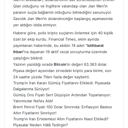
Qian olduğunu ve İngiltere vatandaşı olan Jian Wen’in
paranın suçla bağlantılı olduğunu bilmediğini savunuyor.
Savcılık Jian Wen’in dolandırıcılığın başlangıç aşamasında
yer aldığını iddia etmiyor.
Habere göre, polis kripto suçlarını önlemek için 40 kişilik
özel bir ekip kurdu. Financial Times, ekim ayında
yayımlanan haberinde, bu ekibin 74 adet
“istihbarat
ihbarı”
na dayanan 19 aktif cezai soruşturma üzerinde
çalıştığını bildirdi.
Yazının yazıldığı sırada
Bitcoin
‘in değeri 63.363 dolar.
Piyasa değeri açısından zirvedeki kripto para birimi, son
24 saatte yüzde 7’den fazla değer kaybetti.
Trump’ın İran Kararı Gümüş Fiyatlarını Etkiledi: Piyasada
Dalgalanma Sürüyor!
Gümüş Ons Fiyatı Sert Düşüşün Ardından Toparlanıyor:
Yatırımcılar Nefes Aldı!
Brent Petrol Fiyatı 100 Dolar Sınırında: Enflasyon Baskısı
Altın Fiyatlarını Sınırlıyor!
Trump’ın İran Ertelemesi Altın Fiyatlarını Nasıl Etkiledi?
Piyasalar Neden Hâlâ Tedirgin?