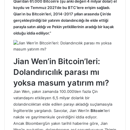
Qian’dan 61.000 Bitcoin’e (şu anki değeri 4 milyar dolar) el
koydu ve Temmuz 2021’de bu BTC’lere erişim sağladı.
Qian’ın bu Bitcoin’leri, 2014-2017 yılları arasında Çin’de
gerçekleştirdiği bir yatırım dolandırıcılığı ile elde ettiği
parayla satın aldığı ve Pekin yetkililerinin aradığı bir kaçak
olduğu iddia ediliyor.”
Jian Wen’in Bitcoin’leri:
Dolandırıcılık parası mı
yoksa masum yatırım mı?
Jian Wen, yakın zamanda 100.000’den fazla Çin
vatandaşını etkileyen 6,5 milyar dolarlık bir
dolandırıcılıktan elde edilen parayı akladığı suçlamasıyla
İngiltere’de yargılandı. Savcılar, Jian Wen’in
Bitcoin
‘leri
nakde ve gayrimenkule çevirdiğini iddia ediyor.
Ancak Bloomberg’ün yakın tarihli haberine göre, Jian
Wen’in avukatları, dolandırıcının asıl sorumlusunun Zhimin