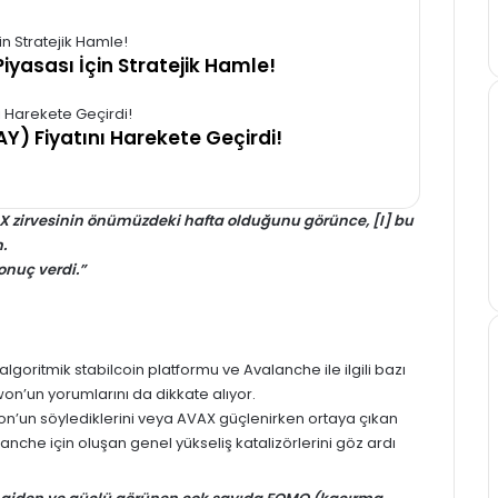
iyasası İçin Stratejik Hamle!
Y) Fiyatını Harekete Geçirdi!
X zirvesinin önümüzdeki hafta olduğunu görünce, [I] bu
.
onuç verdi.”
goritmik stabilcoin platformu ve Avalanche ile ilgili bazı
n’un yorumlarını da dikkate alıyor.
won’un söylediklerini veya AVAX güçlenirken ortaya çıkan
nche için oluşan genel yükseliş katalizörlerini göz ardı