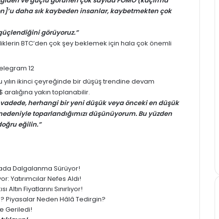
ne giden ve güçlü görünen çok sayıda FOMO (kaçırma
Kwon]’u daha sık kaybeden insanlar, kaybetmekten çok
 güçlendiğini görüyoruz.”
liklerin BTC’den çok şey beklemek için hala çok önemli
u yılın ikinci çeyreğinde bir düşüş trendine devam
 aralığına yakın toplanabilir.
a vadede, herhangi bir yeni düşük veya önceki en düşük
 nedeniyle toparlandığımızı düşünüyorum. Bu yüzden
oğru eğilin.”
yasada Dalgalanma Sürüyor!
: Yatırımcılar Nefes Aldı!
 Altın Fiyatlarını Sınırlıyor!
ledi? Piyasalar Neden Hâlâ Tedirgin?
 Geriledi!