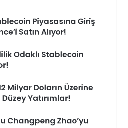
blecoin Piyasasına Giriş
ce’i Satın Alıyor!
lilik Odaklı Stablecoin
or!
12 Milyar Doların Üzerine
 Düzey Yatırımlar!
su Changpeng Zhao’yu