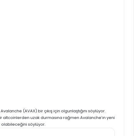
u
Avalanche (AVAX)
bir çıkış için olgunlaştığını söylüyor.
redir altcoinlerden uzak durmasına rağmen Avalanche’ın yeni
 olabileceğini söylüyor.