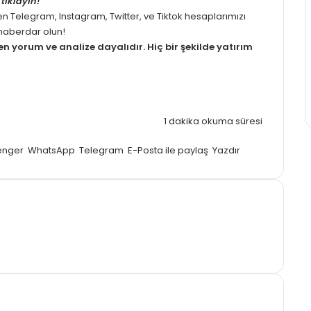
tıklayın!
men
Telegram
,
Instagram
,
Twitter
, ve
Tiktok
hesaplarımızı
z haberdar olun!
men
yorum
ve analize dayalıdır. Hiç bir şekilde yatırım
1 dakika okuma süresi
enger
WhatsApp
Telegram
E-Posta ile paylaş
Yazdır