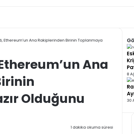
Gö
sti, Ethereum’un Ana Rakiplerinden Birinin Toplanmaya
Kap
Es
, Ethereum’un Ana
Kr
Pa
8 A
irinin
Ra
zır Olduğunu
Ay
30 
1 dakika okuma süresi