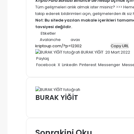
Kripto Para Borsası Binance’de hesap açmak için 
Tüm gelişmeleri anlık almak ister misiniz? >>> He
takip ederek bildirimleri açın, gelişmelerden ilk si
Not: Bu sitede yazılan makale içerikleri tama
tavsiyesi değildir.
Etiketler
Avalanche
avax
Copy URL
Bir
BURAK YİĞİT
20 Mart 2022
e-
Paylaş
posta
Facebook
X
LinkedIn
Pinterest
Messenger
Mess
göndermek
BURAK YİĞİT
Web
sitesi
Sonrakini Oku