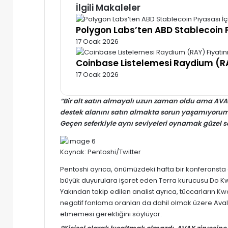
İlgili Makaleler
Polygon Labs’ten ABD Stablecoin P
17 Ocak 2026
Coinbase Listelemesi Raydium (RA
17 Ocak 2026
“Bir alt satın almayalı uzun zaman oldu ama AVA
destek alanını satın almakta sorun yaşamıyorum
Geçen seferkiyle aynı seviyeleri oynamak güzel s
Kaynak:
Pentoshi/Twitter
Pentoshi ayrıca, önümüzdeki hafta bir konferansta al
büyük duyurulara işaret eden Terra kurucusu Do Kwo
Yakından takip edilen analist ayrıca, tüccarların K
negatif fonlama oranları da dahil olmak üzere Avala
etmemesi gerektiğini söylüyor.