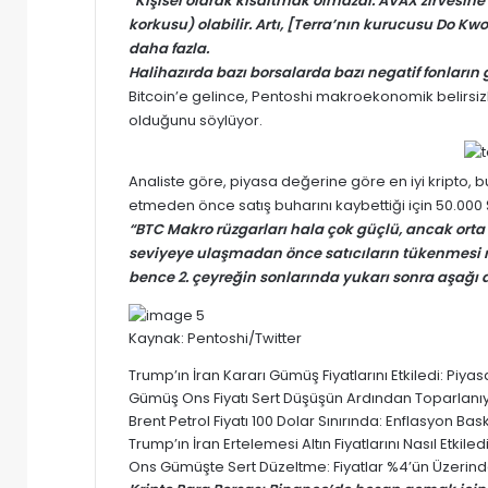
“Kişisel olarak kısaltmak olmazdı. AVAX zirvesi
korkusu) olabilir. Artı, [Terra’nın kurucusu Do 
daha fazla.
Halihazırda bazı borsalarda bazı negatif fonların
Bitcoin’e gelince, Pentoshi makroekonomik belirsiz
olduğunu söylüyor.
Analiste göre, piyasa değerine göre en iyi kripto, b
etmeden önce satış buharını kaybettiği için 50.000 $
“BTC Makro rüzgarları hala çok güçlü, ancak ort
seviyeye ulaşmadan önce satıcıların tükenmesi
bence 2. çeyreğin sonlarında yukarı sonra aşağı d
Kaynak:
Pentoshi/Twitter
Trump’ın İran Kararı Gümüş Fiyatlarını Etkiledi: Pi
Gümüş Ons Fiyatı Sert Düşüşün Ardından Toparlanıyor
Brent Petrol Fiyatı 100 Dolar Sınırında: Enflasyon Baskısı
Trump’ın İran Ertelemesi Altın Fiyatlarını Nasıl Etki
Ons Gümüşte Sert Düzeltme: Fiyatlar %4’ün Üzerinde