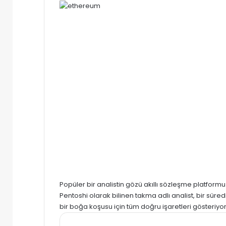
posta
göndermek
Popüler bir analistin gözü akıllı sözleşme platform
Pentoshi olarak bilinen takma adlı analist, bir sü
bir boğa koşusu için tüm doğru işaretleri gösteriyor