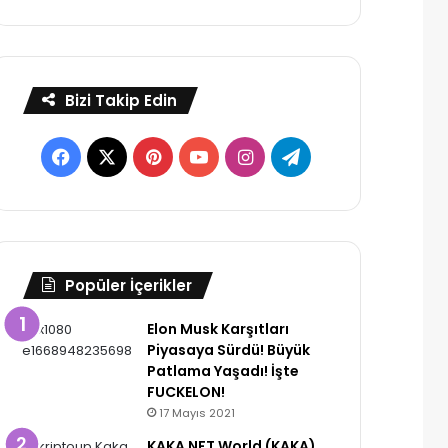
Bizi Takip Edin
Facebook
X
Pinterest
YouTube
Instagram
Telegram
Popüler İçerikler
Elon Musk Karşıtları
Piyasaya Sürdü! Büyük
Patlama Yaşadı! İşte
FUCKELON!
17 Mayıs 2021
KAKA NFT World (KAKA)