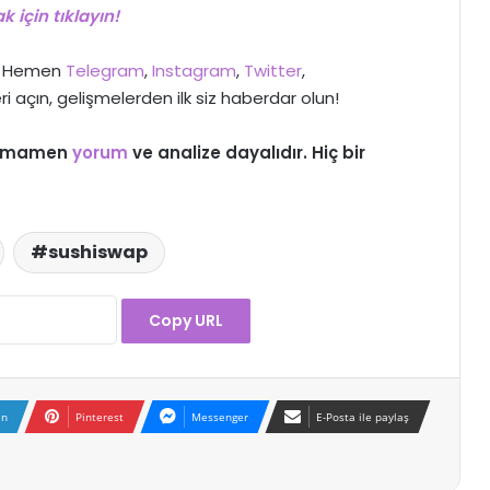
 için tıklayın!
>> Hemen
Telegram
,
Instagram
,
Twitter
,
ri açın, gelişmelerden ilk siz haberdar olun!
 tamamen
yorum
ve analize dayalıdır. Hiç bir
sushiswap
Copy URL
In
Pinterest
Messenger
E-Posta ile paylaş