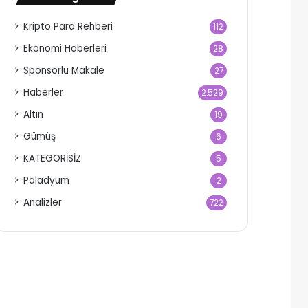
Kripto Para Rehberi
112
Ekonomi Haberleri
28
Sponsorlu Makale
27
Haberler
2.529
Altın
19
Gümüş
6
KATEGORİSİZ
5
Paladyum
2
Analizler
722