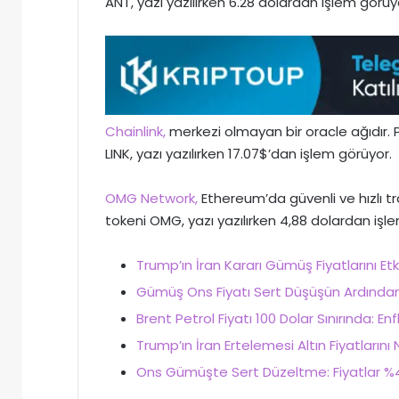
ANT, yazı yazılırken 6.28 dolardan işlem görüy
Chainlink,
merkezi olmayan bir oracle ağıdır. P
LINK, yazı yazılırken 17.07$’dan işlem görüyor.
OMG Network,
Ethereum’da güvenli ve hızlı tr
tokeni OMG, yazı yazılırken 4,88 dolardan işl
Trump’ın İran Kararı Gümüş Fiyatlarını E
Gümüş Ons Fiyatı Sert Düşüşün Ardından T
Brent Petrol Fiyatı 100 Dolar Sınırında: Enfl
Trump’ın İran Ertelemesi Altın Fiyatlarını
Ons Gümüşte Sert Düzeltme: Fiyatlar %4