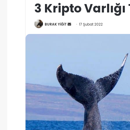
3 Kripto Varlığı
Bir
BURAK YİĞİT
17 Şubat 2022
e-
posta
göndermek