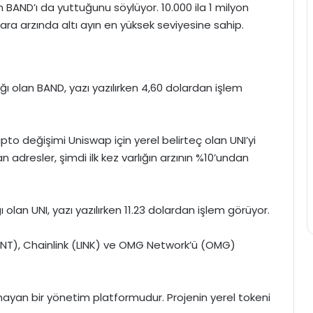
 BAND’ı da yuttuğunu söylüyor. 10.000 ila 1 milyon
ra arzında altı ayın en yüksek seviyesine sahip.
ığı olan BAND, yazı yazılırken 4,60 dolardan işlem
pto değişimi Uniswap için yerel belirteç olan UNI’yi
tan adresler, şimdi ilk kez varlığın arzının %10’undan
ı olan UNI, yazı yazılırken 11.23 dolardan işlem görüyor.
ANT), Chainlink (LINK) ve OMG Network’ü (OMG)
ayan bir yönetim platformudur. Projenin yerel tokeni