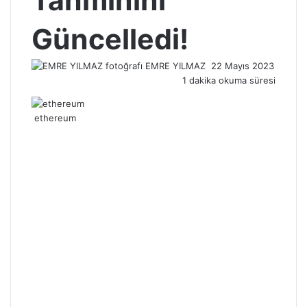
Tahminini
Güncelledi!
Bir
EMRE YILMAZ
22 Mayıs 2023
e-
1 dakika okuma süresi
posta
göndermek
ethereum