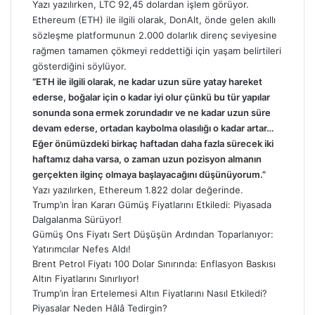
Yazı yazılırken, LTC 92,45 dolardan işlem görüyor.
Ethereum (ETH) ile ilgili olarak, DonAlt, önde gelen akıllı
sözleşme platformunun 2.000 dolarlık direnç seviyesine
rağmen tamamen çökmeyi reddettiği için yaşam belirtileri
gösterdiğini söylüyor.
“ETH ile ilgili olarak, ne kadar uzun süre yatay hareket
ederse, boğalar için o kadar iyi olur çünkü bu tür yapılar
sonunda sona ermek zorundadır ve ne kadar uzun süre
devam ederse, ortadan kaybolma olasılığı o kadar artar…
Eğer önümüzdeki birkaç haftadan daha fazla sürecek iki
haftamız daha varsa, o zaman uzun pozisyon almanın
gerçekten ilginç olmaya başlayacağını düşünüyorum.”
Yazı yazılırken, Ethereum 1.822 dolar değerinde.
Trump’ın İran Kararı Gümüş Fiyatlarını Etkiledi: Piyasada
Dalgalanma Sürüyor!
Gümüş Ons Fiyatı Sert Düşüşün Ardından Toparlanıyor:
Yatırımcılar Nefes Aldı!
Brent Petrol Fiyatı 100 Dolar Sınırında: Enflasyon Baskısı
Altın Fiyatlarını Sınırlıyor!
Trump’ın İran Ertelemesi Altın Fiyatlarını Nasıl Etkiledi?
Piyasalar Neden Hâlâ Tedirgin?