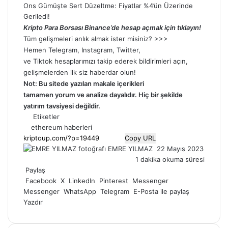
Ons Gümüşte Sert Düzeltme: Fiyatlar %4’ün Üzerinde
Geriledi!
Kripto Para Borsası Binance’de hesap açmak için tıklayın!
Tüm gelişmeleri anlık almak ister misiniz? >>>
Hemen
Telegram
,
Instagram
,
Twitter
,
ve
Tiktok
hesaplarımızı takip ederek bildirimleri açın,
gelişmelerden ilk siz haberdar olun!
Not: Bu sitede yazılan makale içerikleri
tamamen
yorum
ve analize dayalıdır. Hiç bir şekilde
yatırım tavsiyesi değildir.
Etiketler
ethereum haberleri
Copy URL
Bir
EMRE YILMAZ
22 Mayıs 2023
e-
1 dakika okuma süresi
posta
Paylaş
göndermek
Facebook
X
LinkedIn
Pinterest
Messenger
Messenger
WhatsApp
Telegram
E-Posta ile paylaş
Yazdır