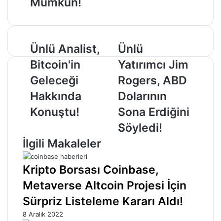
Mümkün!
Ünlü
Ünlü
Ünlü Analist,
Ünlü
Analist,
Yatırımcı
Bitcoin'in
Yatırımcı Jim
Bitcoin'in
Jim
Geleceği
Rogers,
Geleceği
Rogers, ABD
Hakkında
ABD
Hakkında
Dolarının
Konuştu!
Dolarının
Sona
Konuştu!
Sona Erdiğini
Erdiğini
Söyledi!
Söyledi!
İlgili Makaleler
Kripto Borsası Coinbase,
Metaverse Altcoin Projesi İçin
Sürpriz Listeleme Kararı Aldı!
8 Aralık 2022