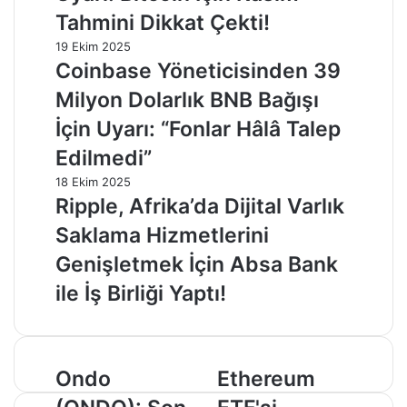
Tahmini Dikkat Çekti!
19 Ekim 2025
Coinbase Yöneticisinden 39
Milyon Dolarlık BNB Bağışı
İçin Uyarı: “Fonlar Hâlâ Talep
Edilmedi”
18 Ekim 2025
Ripple, Afrika’da Dijital Varlık
Saklama Hizmetlerini
Genişletmek İçin Absa Bank
ile İş Birliği Yaptı!
Ondo
Ethereum
Ondo
Ethereum
(ONDO):
ETF'si