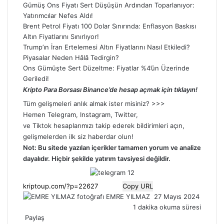
Gümüş Ons Fiyatı Sert Düşüşün Ardından Toparlanıyor:
Yatırımcılar Nefes Aldı!
Brent Petrol Fiyatı 100 Dolar Sınırında: Enflasyon Baskısı
Altın Fiyatlarını Sınırlıyor!
Trump’ın İran Ertelemesi Altın Fiyatlarını Nasıl Etkiledi?
Piyasalar Neden Hâlâ Tedirgin?
Ons Gümüşte Sert Düzeltme: Fiyatlar %4’ün Üzerinde
Geriledi!
Kripto Para Borsası Binance’de hesap açmak için tıklayın!
Tüm gelişmeleri anlık almak ister misiniz? >>>
Hemen
Telegram
,
Instagram
,
Twitter
,
ve
Tiktok
hesaplarımızı takip ederek bildirimleri açın,
gelişmelerden ilk siz haberdar olun!
Not: Bu sitede yazılan içerikler tamamen
yorum
ve analize
dayalıdır. Hiçbir şekilde yatırım tavsiyesi değildir.
Copy URL
Bir
EMRE YILMAZ
27 Mayıs 2024
e-
1 dakika okuma süresi
posta
Paylaş