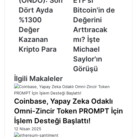
(ONDO): Son
ETF'si
Son
Bitcoin'in
Dört
de
Dört Ayda
Bitcoin'in de
Ayda
Değerini
%1300
Değerini
%1300
Arttıracak
Değer
mı?
Değer
Arttıracak
Kazanan
İşte
Kazanan
mı? İşte
Kripto
Michael
Para
Saylor'ın
Kripto Para
Michael
Görüşü
Saylor'ın
Görüşü
İlgili Makaleler
Coinbase, Yapay Zeka Odaklı
Omni-Zincir Token PROMPT İçin
İşlem Desteği Başlattı!
12 Nisan 2025