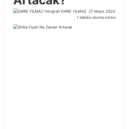
Artacak?
Bir
EMRE YILMAZ
27 Mayıs 2024
e-
1 dakika okuma süresi
posta
göndermek