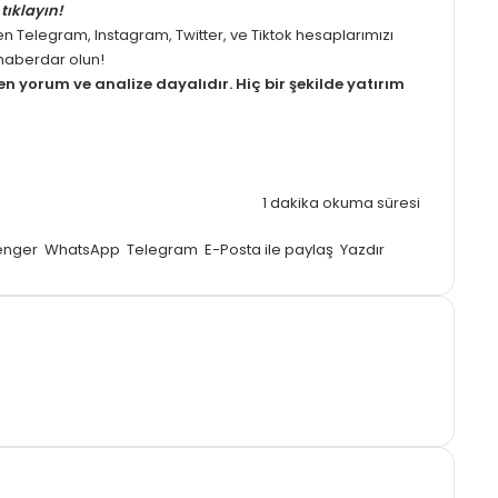
tıklayın!
men
Telegram
,
Instagram
,
Twitter
, ve
Tiktok
hesaplarımızı
z haberdar olun!
men
yorum
ve analize dayalıdır. Hiç bir şekilde yatırım
1 dakika okuma süresi
enger
WhatsApp
Telegram
E-Posta ile paylaş
Yazdır