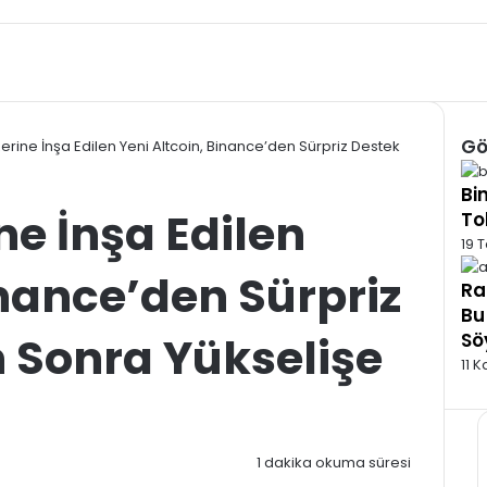
Gö
rine İnşa Edilen Yeni Altcoin, Binance’den Sürpriz Destek
Kap
Bi
e İnşa Edilen
To
19 
inance’den Sürpriz
Ra
Bu
 Sonra Yükselişe
Sö
11 
1 dakika okuma süresi