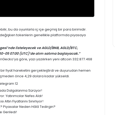
lir, bu da oyunlarla iç içe geçmiş bir para birimidir.
 değişken tokenlerin genellikle platformda piyasaya
gesi’nde listeleyecek ve AGLD/BNB, AGLD/BTC,
1-10-05 07:00 (UTC)’de alım satıma başlayacak.”
inGecko’ya göre, yazı yazılırken yeni altcoin 332.877.468
bir fiyat hareketini gerçekleştirdi ve duyurudan hemen
çmeden önce 4,29 dolara kadar yükseldi.
yasada Dalgalanma Sürüyor!
: Yatırımcılar Nefes Aldı!
 Altın Fiyatlarını Sınırlıyor!
ledi? Piyasalar Neden Hâlâ Tedirgin?
 Geriledi!