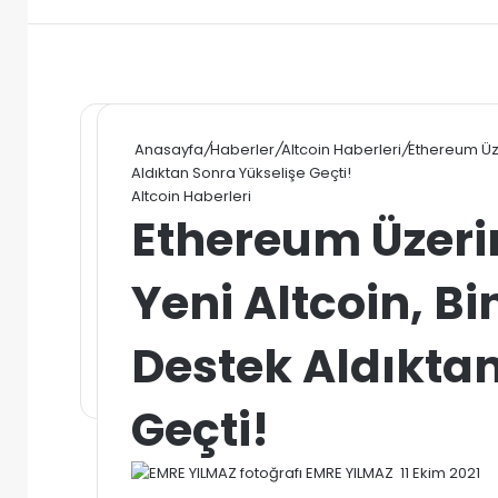
Anasayfa
/
Haberler
/
Altcoin Haberleri
/
Ethereum Üze
Aldıktan Sonra Yükselişe Geçti!
Altcoin Haberleri
Ethereum Üzerin
Yeni Altcoin, B
Destek Aldıktan
Geçti!
Bir
EMRE YILMAZ
11 Ekim 2021
e-