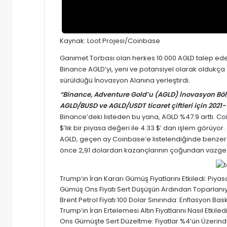
Kaynak:
Loot Projesi/Coinbase
Ganimet Torbası olan herkes 10.000 AGLD talep edebi
Binance AGLD’yi, yeni ve potansiyel olarak oldukça
sürüldüğü İnovasyon Alanına yerleştirdi.
“Binance, Adventure Gold’u (AGLD) İnovasyon Böl
AGLD/BUSD ve AGLD/USDT ticaret çiftleri için 202
Binance’deki listeden bu yana, AGLD %47.9 arttı. Co
$’lık bir piyasa değeri ile 4.33 $’ dan işlem görüyor.
AGLD, geçen ay Coinbase’e listelendiğinde benzer 
önce 2,91 dolardan kazançlarının çoğundan vazge
Trump’ın İran Kararı Gümüş Fiyatlarını Etkiledi: Pi
Gümüş Ons Fiyatı Sert Düşüşün Ardından Toparlanıyor
Brent Petrol Fiyatı 100 Dolar Sınırında: Enflasyon Baskısı
Trump’ın İran Ertelemesi Altın Fiyatlarını Nasıl Etki
Ons Gümüşte Sert Düzeltme: Fiyatlar %4’ün Üzerinde