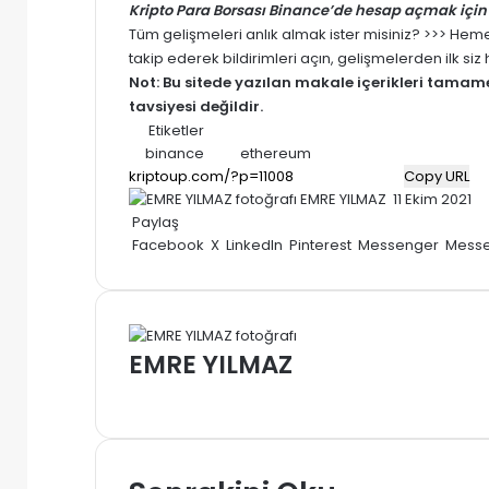
Kripto Para Borsası Binance’de hesap açmak için 
Tüm gelişmeleri anlık almak ister misiniz? >>> He
takip ederek bildirimleri açın, gelişmelerden ilk si
Not: Bu sitede yazılan makale içerikleri tama
tavsiyesi değildir.
Etiketler
binance
ethereum
Copy URL
Bir
EMRE YILMAZ
11 Ekim 2021
e-
Paylaş
posta
Facebook
X
LinkedIn
Pinterest
Messenger
Mess
göndermek
EMRE YILMAZ
Web
sitesi