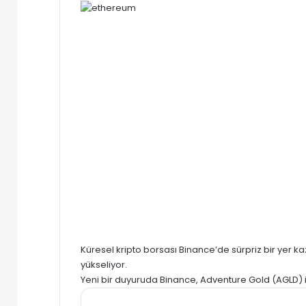
posta
göndermek
Küresel kripto borsas
ı Binance’de
sürpriz bir yer k
yükseliyor.
Yeni bir duyuruda Binance
,
Adventure Gold (AGLD)