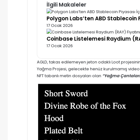
İlgili Makaleler
Polygon Labs’ten ABD Stablecoin P
17 Ocak 2026
Coinbase Listelemesi Raydium (RA
17 Ocak 2026
AGLD, takas edilemeyen jeton odaklı Loot projesini
Yağma Projesi, gelecekte henüz kurulmamış video oy
NFT tabanlı metin dosyaları olan
“Yağma Çantaları