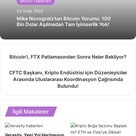
Bitcoin Haberleri
23 Ocak 2026
Mike Novogratz’tan Bitcoin Yorumu: 100
Bin Dolar Aşılmadan Tam İyimserlik Yok!
Bitcoin'i,
Bitcoin'i, FTX Patlamasından Sonra Neler Bekliyor?
FTX
Patlamasından
CFTC
CFTC Başkanı, Kripto Endüstrisi için Düzenleyiciler
Sonra
Başkanı,
Neler
Arasında Uluslararası Koordinasyon Çağrısında
Kripto
Bekliyor?
Bulundu!
Endüstrisi
için
Düzenleyiciler
Arasında
İlgili Makaleler
Uluslararası
Koordinasyon
Çağrısında
Bulundu!
Verasity, Yeni Yol Haritasının