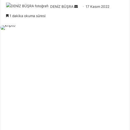
Bir
DENİZ BÜŞRA
17 Kasım 2022
e-
1 dakika okuma süresi
posta
göndermek