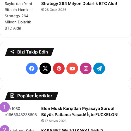
Strategy 264 Milyon Dolarlık BTC Aldı!
28 Ocak 2026
Bizi Takip Edin
Facebook
X
Pinterest
YouTube
Instagram
Telegram
Popüler İçerikler
Elon Musk Karşıtları Piyasaya Sürdü!
Büyük Patlama Yaşadı! İşte FUCKELON!
17 Mayıs 2021
KAKA NFT World (KAKA) Nedir?