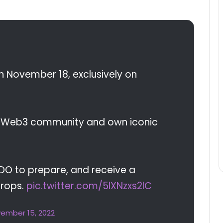
n November 18, exclusively on
my Web3 community and own iconic
DO to prepare, and receive a
drops.
pic.twitter.com/5lXNzxs2lC
ember 15, 2022