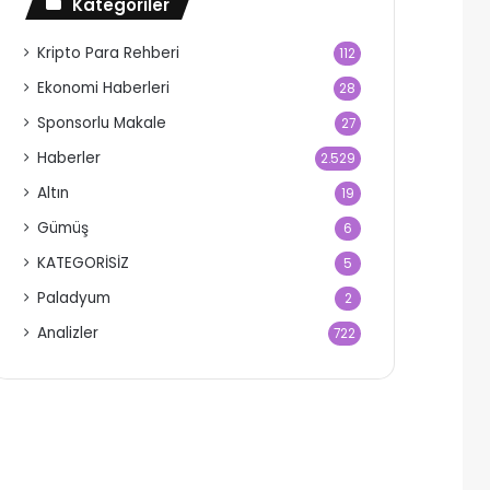
Kategoriler
Kripto Para Rehberi
112
Ekonomi Haberleri
28
Sponsorlu Makale
27
Haberler
2.529
Altın
19
Gümüş
6
KATEGORİSİZ
5
Paladyum
2
Analizler
722