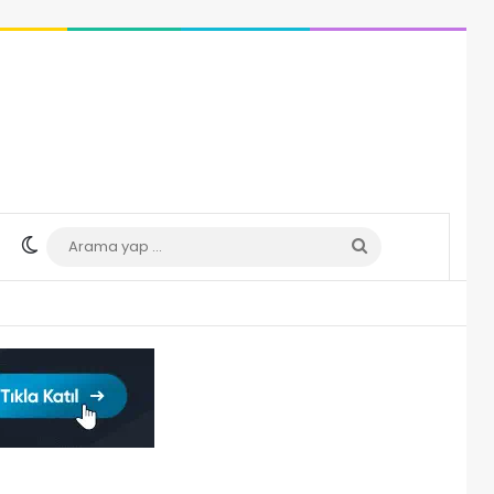
Dış görünümü değiştir
Arama
yap
...