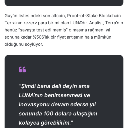
Guy’ın listesindeki son altcoin, Proof-of-Stake Blockchain
Terra’nın rezerv para birimi olan LUNA’dır. Analist, Terra’nın
henüz “savaşta test edilmemiş” olmasına rağmen, yıl
sonuna kadar %506’lık bir fiyat artışının hala mümkün
olduğunu söylüyor.
“Şimdi bana deli deyin ama
LUNA’nın benimsenmesi ve
inovasyonu devam ederse yıl
sonunda 100 dolara ulaştığını
kolayca görebilirim.”