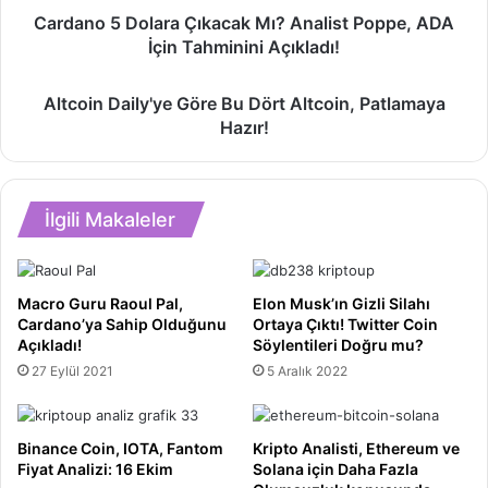
Cardano
Cardano 5 Dolara Çıkacak Mı? Analist Poppe, ADA
5
İçin Tahminini Açıkladı!
Dolara
Çıkacak
Altcoin
Mı?
Altcoin Daily'ye Göre Bu Dört Altcoin, Patlamaya
Daily'ye
Analist
Hazır!
Göre
Poppe,
Bu
ADA
Dört
İçin
Altcoin,
Tahminini
İlgili Makaleler
Patlamaya
Açıkladı!
Hazır!
Macro Guru Raoul Pal,
Elon Musk’ın Gizli Silahı
Cardano’ya Sahip Olduğunu
Ortaya Çıktı! Twitter Coin
Açıkladı!
Söylentileri Doğru mu?
27 Eylül 2021
5 Aralık 2022
Binance Coin, IOTA, Fantom
Kripto Analisti, Ethereum ve
Fiyat Analizi: 16 Ekim
Solana için Daha Fazla