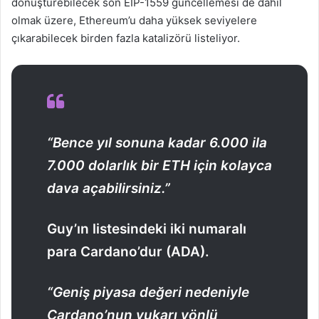
dönüştürebilecek son EIP-1559 güncellemesi de dahil
olmak üzere, Ethereum’u daha yüksek seviyelere
çıkarabilecek birden fazla katalizörü listeliyor.
“Bence yıl sonuna kadar 6.000 ila
7.000 dolarlık bir ETH için kolayca
dava açabilirsiniz.”
Guy’ın listesindeki iki numaralı
para Cardano’dur (ADA).
“Geniş piyasa değeri nedeniyle
Cardano’nun yukarı yönlü