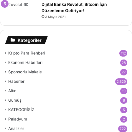
Dijital Banka Revolut, Bitcoin İçin
Düzenleme Getiriyor!
3 Mayıs 2021
Kategoriler
Kripto Para Rehberi
112
Ekonomi Haberleri
28
Sponsorlu Makale
27
Haberler
2.529
Altın
19
Gümüş
6
KATEGORİSİZ
5
Paladyum
2
Analizler
722