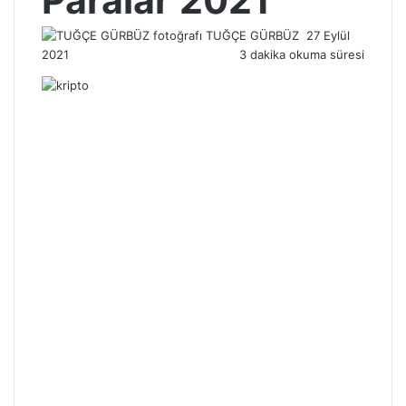
Paralar 2021
Bir
TUĞÇE GÜRBÜZ
27 Eylül
e-
2021
3 dakika okuma süresi
posta
göndermek