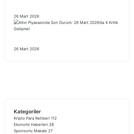
Brent Petrol 100 Dolar Sınırında: Enflasyon
Baskısı Altını Nasıl Etkiliyor?
26 Mart 2026
Altın Piyasasında Son Durum: 26 Mart
2026’da 4 Kritik Gelişme!
26 Mart 2026
Facebook
X
Pinterest
YouTube
Instagram
Telegram
Kategoriler
Kripto Para Rehberi
112
Ekonomi Haberleri
28
Sponsorlu Makale
27