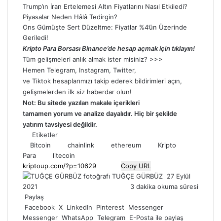
Trump’ın İran Ertelemesi Altın Fiyatlarını Nasıl Etkiledi?
Piyasalar Neden Hâlâ Tedirgin?
Ons Gümüşte Sert Düzeltme: Fiyatlar %4’ün Üzerinde
Geriledi!
Kripto Para Borsası Binance’de hesap açmak için tıklayın!
Tüm gelişmeleri anlık almak ister misiniz? >>>
Hemen
Telegram
,
Instagram
,
Twitter
,
ve
Tiktok
hesaplarımızı takip ederek bildirimleri açın,
gelişmelerden ilk siz haberdar olun!
Not: Bu sitede yazılan makale içerikleri
tamamen
yorum
ve analize dayalıdır. Hiç bir şekilde
yatırım tavsiyesi değildir.
Etiketler
Bitcoin
chainlink
ethereum
Kripto
Para
litecoin
Copy URL
Bir
TUĞÇE GÜRBÜZ
27 Eylül
e-
2021
3 dakika okuma süresi
posta
Paylaş
göndermek
Facebook
X
LinkedIn
Pinterest
Messenger
Messenger
WhatsApp
Telegram
E-Posta ile paylaş