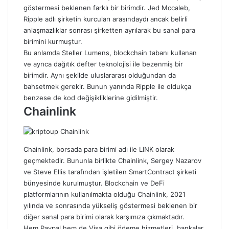
göstermesi beklenen farklı bir birimdir. Jed Mccaleb,
Ripple adlı şirketin kurcuları arasındaydı ancak belirli
anlaşmazlıklar sonrası şirketten ayrılarak bu sanal para
birimini kurmuştur.
Bu anlamda
Steller Lumens
, blockchain tabanı kullanan
ve ayrıca dağıtık defter teknolojisi ile bezenmiş bir
birimdir. Aynı şekilde uluslararası olduğundan da
bahsetmek gerekir. Bunun yanında Ripple ile oldukça
benzese de kod değişikliklerine gidilmiştir.
Chainlink
Chainlink,
borsada para birimi adı ile LINK olarak
geçmektedir. Bununla birlikte Chainlink, Sergey Nazarov
ve Steve Ellis tarafından işletilen SmartContract şirketi
bünyesinde kurulmuştur. Blockchain ve DeFi
platformlarının kullanılmakta olduğu Chainlink, 2021
yılında ve sonrasında yükseliş göstermesi beklenen bir
diğer sanal para birimi olarak karşımıza çıkmaktadır.
Hem Paypal hem de Visa gibi ödeme hizmetleri, bankalar