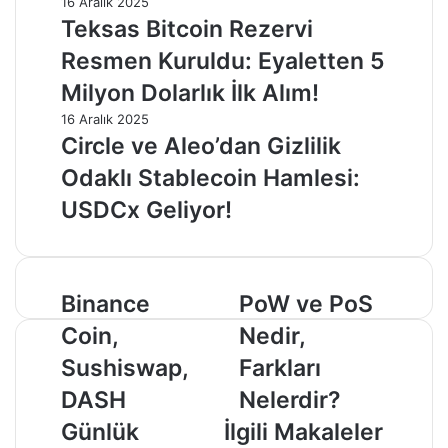
16 Aralık 2025
Teksas Bitcoin Rezervi
Resmen Kuruldu: Eyaletten 5
Milyon Dolarlık İlk Alım!
16 Aralık 2025
Circle ve Aleo’dan Gizlilik
Odaklı Stablecoin Hamlesi:
USDCx Geliyor!
Binance
PoW
Binance
PoW ve PoS
Coin,
ve
Coin,
Nedir,
Sushiswap,
PoS
DASH
Nedir,
Sushiswap,
Farkları
Günlük
Farkları
DASH
Nelerdir?
Analiz:
Nelerdir?
26
Günlük
İlgili Makaleler
Eylül