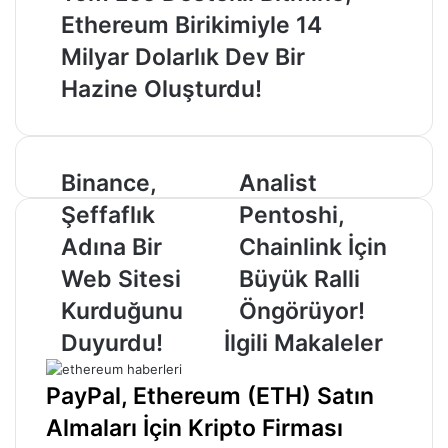
Ethereum Birikimiyle 14
Milyar Dolarlık Dev Bir
Hazine Oluşturdu!
Binance,
Analist
Binance,
Analist
Şeffaflık
Pentoshi,
Şeffaflık
Pentoshi,
Adına
Chainlink
Bir
İçin
Adına Bir
Chainlink İçin
Web
Büyük
Web Sitesi
Büyük Ralli
Sitesi
Ralli
Kurduğunu
Öngörüyor!
Kurduğunu
Öngörüyor!
Duyurdu!
Duyurdu!
İlgili Makaleler
PayPal, Ethereum (ETH) Satın
Almaları İçin Kripto Firması