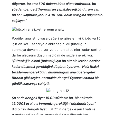
düşerse, bu onu 600 doların biraz altına indirecek, bu
yüzden bence Ethereum’un yapabileceği bir durum var.
bu son kapitülasyonun 400-600 dolar aralığına düşmesini
sağlayın.”
Popüler analist, piyasa değerine göre en iyi kripto varlığı
için en kötü senaryo olabileceğini düşündüğünü
sunmaya devam ediyor ve bunun altcoinler kadar sert bir
darbe alacağını düşünmediğini de sözlerine ekliyor.
“[Bitcoin]’in dibini [bulmak] için bu altcoin’lerden bazıları
kadar düşmesi gerektiğini düşünmüyorum… Hala [hala]
tetiklemesi gerektiğini düşündüğüm ana göstergeler
Bitcoin gibi şeyler. normalde dengeli fiyatının altında bir
günlük kapanışa sahiptir.
Şu anda dengeli fiyat 15.000$’da ve bu, bir noktada
15.000$’ın altına inmemiz gerektiğini düşündürüyor.”
Bitcoin’in
dengeli fiyatı,
BTC’nin
gerçekleşen fiyatı ile
transfer edilen fiyatı arasındaki farkı ölçerek kral