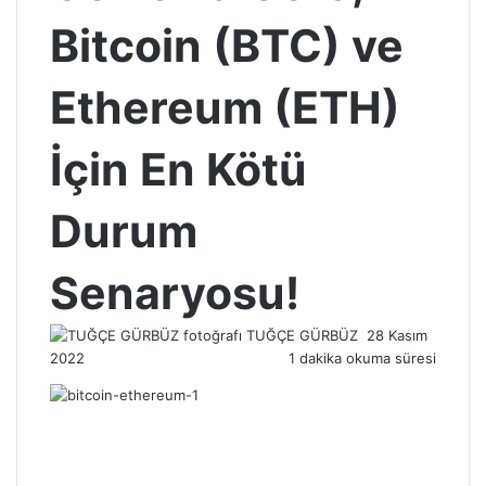
Bitcoin (BTC) ve
Ethereum (ETH)
İçin En Kötü
Durum
Senaryosu!
Bir
TUĞÇE GÜRBÜZ
28 Kasım
e-
2022
1 dakika okuma süresi
posta
göndermek