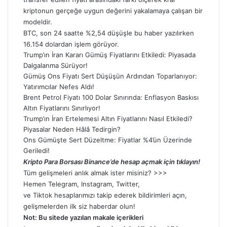
kriptonun gerçeğe uygun değerini yakalamaya çalışan bir
modeldir.
BTC
, son 24 saatte %2,54 düşüşle bu haber yazılırken
16.154 dolardan işlem görüyor.
Trump’ın İran Kararı Gümüş Fiyatlarını Etkiledi: Piyasada
Dalgalanma Sürüyor!
Gümüş Ons Fiyatı Sert Düşüşün Ardından Toparlanıyor:
Yatırımcılar Nefes Aldı!
Brent Petrol Fiyatı 100 Dolar Sınırında: Enflasyon Baskısı
Altın Fiyatlarını Sınırlıyor!
Trump’ın İran Ertelemesi Altın Fiyatlarını Nasıl Etkiledi?
Piyasalar Neden Hâlâ Tedirgin?
Ons Gümüşte Sert Düzeltme: Fiyatlar %4’ün Üzerinde
Geriledi!
Kripto Para Borsası Binance’de hesap açmak için tıklayın!
Tüm gelişmeleri anlık almak ister misiniz? >>>
Hemen
Telegram
,
Instagram
,
Twitter
,
ve
Tiktok
hesaplarımızı takip ederek bildirimleri açın,
gelişmelerden ilk siz haberdar olun!
Not: Bu sitede yazılan makale içerikleri