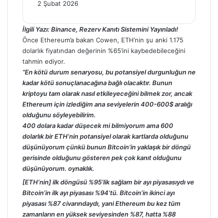
2 Şubat 2026
İlgili Yazı:
Binance, Rezerv Kanıtı Sistemini Yayınladı!
Önce
Ethereum’a
bakan Cowen,
ETH’nin
şu anki 1.175
dolarlık fiyatından değerinin %65’ini kaybedebileceğini
tahmin ediyor.
“En kötü durum senaryosu, bu potansiyel durgunluğun ne
kadar kötü sonuçlanacağına bağlı olacaktır. Bunun
kriptoyu tam olarak nasıl etkileyeceğini bilmek zor, ancak
Ethereum için izlediğim ana seviyelerin 400-600$ aralığı
olduğunu söyleyebilirim.
400 dolara kadar düşecek mi bilmiyorum ama 600
dolarlık bir ETH’nin potansiyel olarak kartlarda olduğunu
düşünüyorum çünkü bunun Bitcoin’in yaklaşık bir döngü
gerisinde olduğunu gösteren pek çok kanıt olduğunu
düşünüyorum. oynaklık.
[ETH’nin] ilk döngüsü %95’lik sağlam bir ayı piyasasıydı ve
Bitcoin’in ilk ayı piyasası %94’tü. Bitcoin’in ikinci ayı
piyasası %87 civarındaydı, yani Ethereum bu kez tüm
zamanların en yüksek seviyesinden %87, hatta %88