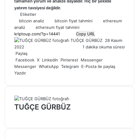
tamamen
yorum
ve analize dayalıdır. Hiç bir şekilde
yatırım tavsiyesi değildir.
Etiketler
bitcoin analiz
bitcoin fiyat tahmini
ethereum
analiz
ethereum fiyat tahmini
Copy URL
Bir
TUĞÇE GÜRBÜZ
28 Kasım
e-
2022
1 dakika okuma süresi
posta
Paylaş
göndermek
Facebook
X
LinkedIn
Pinterest
Messenger
Messenger
WhatsApp
Telegram
E-Posta ile paylaş
Yazdır
TUĞÇE GÜRBÜZ
Web
sitesi