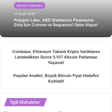
Altcoin Haberleri
14 Ocak 2026
Polygon Labs, ABD Stablecoin Piyasasına
Giriş İçin Coinme ve Sequence’i Satın Alıyor!
Coinbase,
Coinbase, Ethereum Tabanlı Kripto Varlıklarını
Ethereum
Listeledikten Sonra %107 Altcoin Patlaması
Tabanlı
Yaşandı!
Kripto
Varlıklarını
Popüler
Listeledikten
Popüler Analist, Büyük Bitcoin Fiyat Hedefini
Analist,
Sonra
Açıkladı!
Büyük
%107
Bitcoin
Altcoin
Fiyat
Patlaması
Hedefini
Yaşandı!
İlgili Makaleler
Açıkladı!