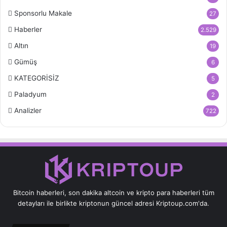
Sponsorlu Makale
27
Haberler
2.529
Altın
19
Gümüş
6
KATEGORİSİZ
5
Paladyum
2
Analizler
722
Bitcoin haberleri, son dakika altcoin ve kripto para haberleri tüm
detayları ile birlikte kriptonun güncel adresi Kriptoup.com'da.