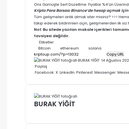
Ons Gümüşte Sert Düzeltme: Fiyatlar %4’ün Üzerinde
Kripto Para Borsası Binance’de hesap açmak için 
Tüm gelişmeleri anlık almak ister misiniz? >>> He
takip ederek bildirimleri açın, gelişmelerden ilk si
Not: Bu sitede yazılan makale içerikleri tama
tavsiyesi değildir.
Etiketler
Bitcoin
ethereum
solana
Copy URL
Bir
BURAK YİĞİT
14 Ağustos 20
e-
Paylaş
posta
Facebook
X
LinkedIn
Pinterest
Messenger
Mess
göndermek
BURAK YİĞİT
Web
sitesi