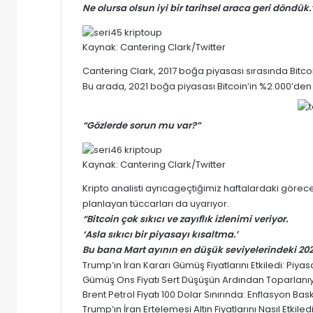
Ne olursa olsun iyi bir tarihsel araca geri döndük.
Kaynak: Cantering Clark/Twitter
Cantering Clark, 2017 boğa piyasası sırasında
Bitco
Bu arada, 2021 boğa piyasası
Bitcoin’in
%2.000’den 
“Gözlerde sorun mu var?”
Kaynak: Cantering Clark/Twitter
Kripto analisti ayrıcageçtiğimiz haftalardaki görec
planlayan tüccarları da uyarıyor.
“Bitcoin çok sıkıcı ve zayıflık izlenimi veriyor.
‘Asla sıkıcı bir piyasayı kısaltma.’
Bu bana Mart ayının en düşük seviyelerindeki 2020
Trump’ın İran Kararı Gümüş Fiyatlarını Etkiledi: Pi
Gümüş Ons Fiyatı Sert Düşüşün Ardından Toparlanıyor
Brent Petrol Fiyatı 100 Dolar Sınırında: Enflasyon Baskısı
Trump’ın İran Ertelemesi Altın Fiyatlarını Nasıl Etki