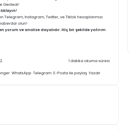
 Geriledi!
tıklayın!
men
Telegram
,
Instagram
,
Twitter
, ve
Tiktok
hesaplarımızı
z haberdar olun!
men
yorum
ve analize dayalıdır. Hiç bir şekilde yatırım
22
1 dakika okuma süresi
enger
WhatsApp
Telegram
E-Posta ile paylaş
Yazdır