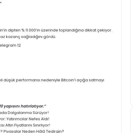
”
in’in
dipten % 11.000’in üzerinde toplandığına dikkat çekiyor.
az kazanç sağladığını gördü.
eli düşük performansı nedeniyle Bitcoin’i açığa satmayı
 yapısını hatırlatıyor.”
yasada Dalgalanma Sürüyor!
: Yatırımcılar Nefes Aldı!
 Altın Fiyatlarını Sınırlıyor!
ledi? Piyasalar Neden Hâlâ Tedirgin?