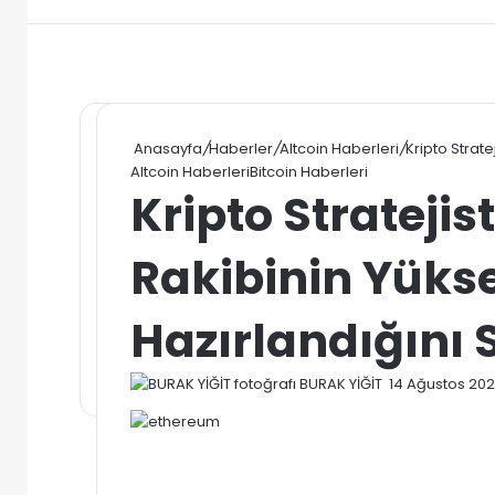
Anasayfa
/
Haberler
/
Altcoin Haberleri
/
Kripto Strate
Altcoin Haberleri
Bitcoin Haberleri
Kripto Stratejis
Rakibinin Yükse
Hazırlandığını 
Bir
BURAK YİĞİT
14 Ağustos 20
e-
posta
göndermek