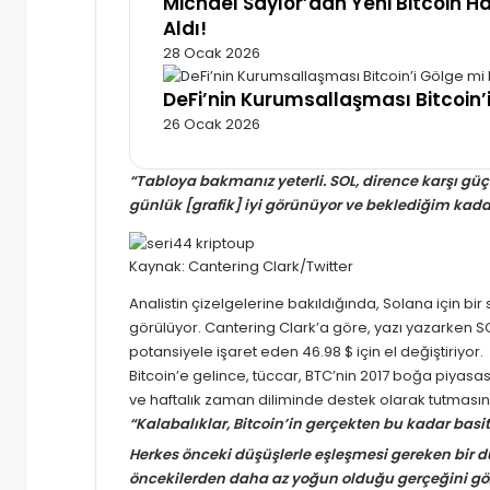
Michael Saylor’dan Yeni Bitcoin H
Aldı!
28 Ocak 2026
DeFi’nin Kurumsallaşması Bitcoin’
26 Ocak 2026
“Tabloya bakmanız yeterli. SOL, dirence karşı güç
günlük [grafik] iyi görünüyor ve beklediğim kadar
Kaynak: Cantering Clark/Twitter
Analistin çizelgelerine bakıldığında,
Solana
için bi
görülüyor. Cantering Clark’a göre, yazı yazarken
S
potansiyele işaret eden 46.98 $ için el değiştiriyor.
Bitcoin’e
gelince, tüccar,
BTC’nin
2017 boğa piyasası
ve haftalık zaman diliminde destek olarak tutmasını
“Kalabalıklar, Bitcoin’in gerçekten bu kadar b
Herkes önceki düşüşlerle eşleşmesi gereken bir 
öncekilerden daha az yoğun olduğu gerçeğini göz