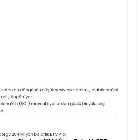
)
zaten bu döngünün düşük seviyesini basmış olabileceğini
ir artış öngörüyor.
olana’nın (SOL)
mevcut fiyatlardan güçlü bir yükselişi
or.