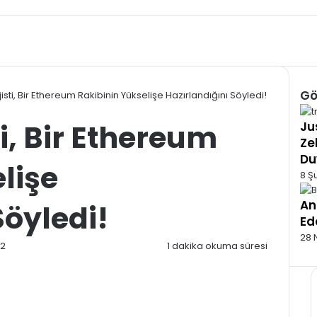
Gö
jisti, Bir Ethereum Rakibinin Yükselişe Hazırlandığını Söyledi!
Kap
ti, Bir Ethereum
Ju
Ze
Du
lişe
8 Ş
An
Söyledi!
Ed
28 
22
1 dakika okuma süresi