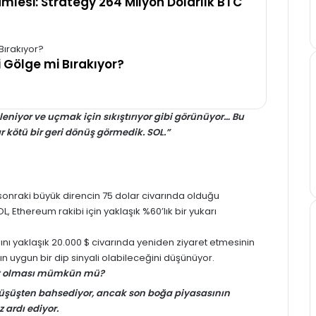
amlesi: Strategy 264 Milyon Dolarlık BTC
i Gölge mi Bırakıyor?
leniyor ve uçmak için sıkıştırıyor gibi görünüyor… Bu
 kötü bir geri dönüş görmedik. SOL.”
r sonraki büyük direncin 75 dolar civarında olduğu
OL
, Ethereum rakibi için yaklaşık %60’lık bir yukarı
nı yaklaşık 20.000 $ civarında yeniden ziyaret etmesinin
n uygun bir dip sinyali olabileceğini düşünüyor.
asit olması mümkün mü?
düşüşten bahsediyor, ancak son boğa piyasasının
 ardı ediyor.