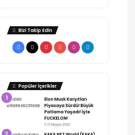
Bizi Takip Edin
Facebook
X
Pinterest
YouTube
Instagram
Telegram
Popüler İçerikler
Elon Musk Karşıtları
Piyasaya Sürdü! Büyük
Patlama Yaşadı! İşte
FUCKELON!
17 Mayıs 2021
KAKA NFT World (KAKA)