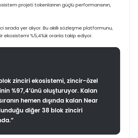
istem projeti tokenlarının güçlü performansının,
inci sırada yer alıyor. Bu akıllı sözleşme platformunu,
cir ekosistemi %5,4’lük oranla takip ediyor.
lok zinciri ekosistemi, zincir-özel
sinin %97,4’ünü oluşturuyor. Kalan
20 sıranın hemen dışında kalan Near
unduğu diğer 38 blok zinciri
mda.”