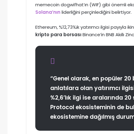
memecoin dogwifhat’ın (WIF) gibi önemli ekos
Solana’nın
liderliğini perçinlediğini belirtiyor.
Ethereum, %12,73’lük yatırımcı ilgisi payıyla ik
kripto para borsası
Binance’in BNB Akıllı Zin
“Genel olarak, en popüler 20 b
anlatılara olan yatırımcı ilgi
%2,6’lık ilgi ise aralarında 
Protocol ekosisteminin de bul
ekosistemine dağılmış duru