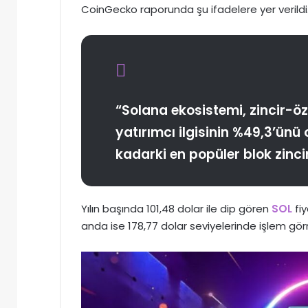
CoinGecko raporunda şu ifadelere yer verildi
“Solana ekosistemi, zincir-öz
yatırımcı ilgisinin %49,3’ünü 
kadarki en popüler blok zincir
Yılın başında 101,48 dolar ile dip gören
SOL
fiy
anda ise 178,77 dolar seviyelerinde işlem gö