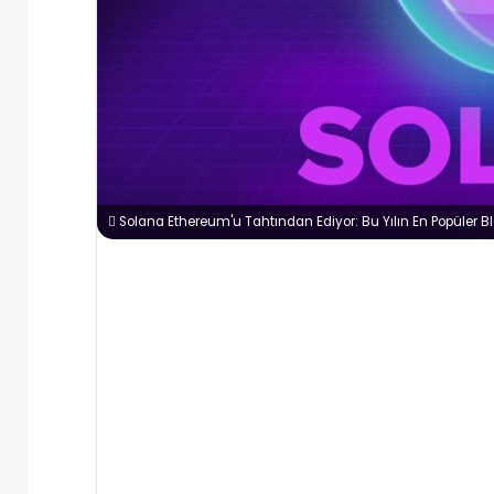
Solana Ethereum'u Tahtından Ediyor: Bu Yılın En Popüler B