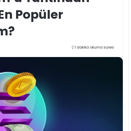
 En Popüler
im?
1 dakika okuma süresi