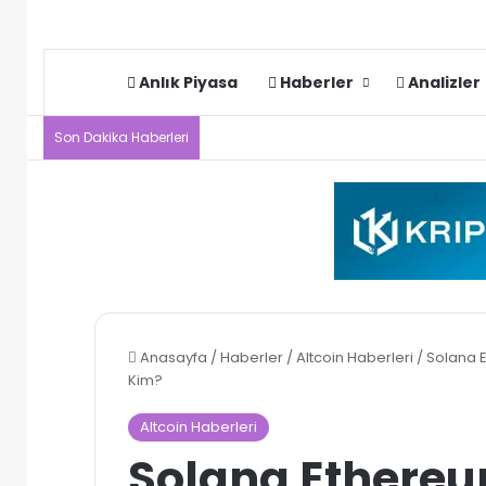
Anlık Piyasa
Haberler
Analizler
Son Dakika Haberleri
Anasayfa
/
Haberler
/
Altcoin Haberleri
/
Solana E
Kim?
Altcoin Haberleri
Solana Ethereu