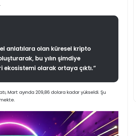
.
el anlatılara olan küresel kripto
oluşturarak, bu yılın şimdiye
i ekosistemi olarak ortaya çıktı.”
atı, Mart ayında 209,86 dolara kadar yükseldi. Şu
rmekte.