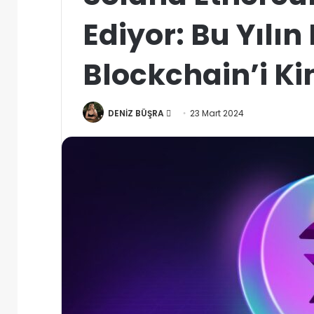
Ediyor: Bu Yılın
Blockchain’i K
Bir
DENİZ BÜŞRA
23 Mart 2024
e-
posta
göndermek