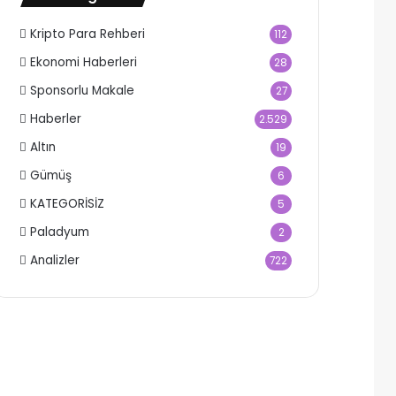
Kripto Para Rehberi
112
Ekonomi Haberleri
28
Sponsorlu Makale
27
Haberler
2.529
Altın
19
Gümüş
6
KATEGORİSİZ
5
Paladyum
2
Analizler
722