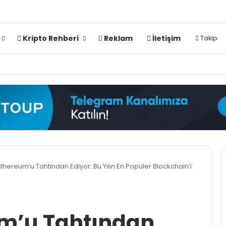
Kripto Rehberi
Reklam
İletişim
Takip
thereum’u Tahtından Ediyor: Bu Yılın En Popüler Blockchain’i
m’u Tahtından