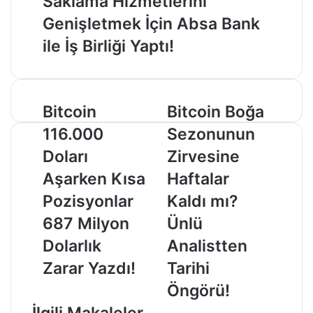
Saklama Hizmetlerini
Genişletmek İçin Absa Bank
ile İş Birliği Yaptı!
Bitcoin
Bitcoin
Bitcoin
Bitcoin Boğa
116.000
Boğa
116.000
Sezonunun
Doları
Sezonunun
Aşarken
Zirvesine
Doları
Zirvesine
Kısa
Haftalar
Aşarken Kısa
Haftalar
Pozisyonlar
Kaldı
687
mı?
Pozisyonlar
Kaldı mı?
Milyon
Ünlü
687 Milyon
Ünlü
Dolarlık
Analistten
Zarar
Tarihi
Dolarlık
Analistten
Yazdı!
Öngörü!
Zarar Yazdı!
Tarihi
Öngörü!
İlgili Makaleler