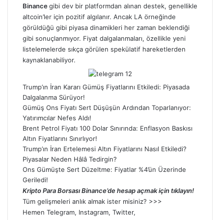
Binance
gibi dev bir platformdan alınan destek, genellikle
altcoin’ler için pozitif algılanır. Ancak LA örneğinde
görüldüğü gibi piyasa dinamikleri her zaman beklendiği
gibi sonuçlanmıyor. Fiyat dalgalanmaları, özellikle yeni
listelemelerde sıkça görülen spekülatif hareketlerden
kaynaklanabiliyor.
Trump’ın İran Kararı Gümüş Fiyatlarını Etkiledi: Piyasada
Dalgalanma Sürüyor!
Gümüş Ons Fiyatı Sert Düşüşün Ardından Toparlanıyor:
Yatırımcılar Nefes Aldı!
Brent Petrol Fiyatı 100 Dolar Sınırında: Enflasyon Baskısı
Altın Fiyatlarını Sınırlıyor!
Trump’ın İran Ertelemesi Altın Fiyatlarını Nasıl Etkiledi?
Piyasalar Neden Hâlâ Tedirgin?
Ons Gümüşte Sert Düzeltme: Fiyatlar %4’ün Üzerinde
Geriledi!
Kripto Para Borsası Binance’de hesap açmak için tıklayın!
Tüm gelişmeleri anlık almak ister misiniz? >>>
Hemen
Telegram
,
Instagram
,
Twitter
,