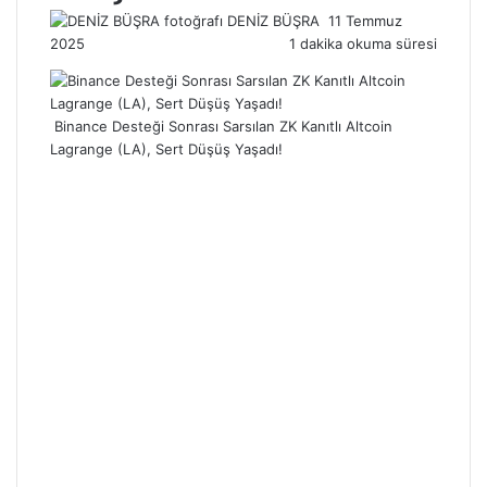
Bir
DENİZ BÜŞRA
11 Temmuz
e-
2025
1 dakika okuma süresi
posta
göndermek
Binance Desteği Sonrası Sarsılan ZK Kanıtlı Altcoin
Lagrange (LA), Sert Düşüş Yaşadı!