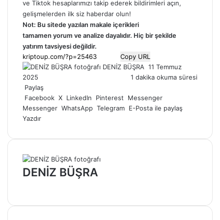
ve
Tiktok
hesaplarımızı takip ederek bildirimleri açın,
gelişmelerden ilk siz haberdar olun!
Not: Bu sitede yazılan makale içerikleri
tamamen
yorum
ve analize dayalıdır. Hiç bir şekilde
yatırım tavsiyesi değildir.
Copy URL
Bir
DENİZ BÜŞRA
11 Temmuz
e-
2025
1 dakika okuma süresi
posta
Paylaş
göndermek
Facebook
X
LinkedIn
Pinterest
Messenger
Messenger
WhatsApp
Telegram
E-Posta ile paylaş
Yazdır
DENİZ BÜŞRA
Web
sitesi