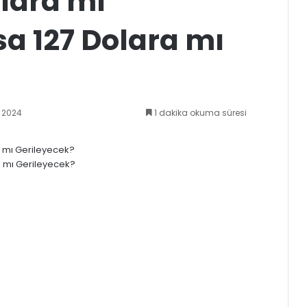
lara mı
a 127 Dolara mı
t 2024
1 dakika okuma süresi
k
a mı Gerileyecek?