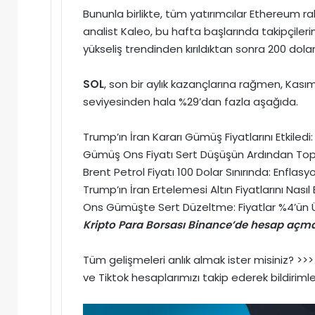
Bununla birlikte, tüm yatırımcılar Ethereum 
analist Kaleo, bu hafta başlarında takipçileri
yükseliş trendinden kırıldıktan sonra 200 dola
SOL
, son bir aylık kazançlarına rağmen, Kası
seviyesinden hala %29’dan fazla aşağıda.
Trump’ın İran Kararı Gümüş Fiyatlarını Etkile
Gümüş Ons Fiyatı Sert Düşüşün Ardından Topar
Brent Petrol Fiyatı 100 Dolar Sınırında: Enflasyon 
Trump’ın İran Ertelemesi Altın Fiyatlarını Nası
Ons Gümüşte Sert Düzeltme: Fiyatlar %4’ün Ü
Kripto Para Borsası Binance’de hesap açmak
Tüm gelişmeleri anlık almak ister misiniz? >
ve
Tiktok
hesaplarımızı takip ederek bildirimle