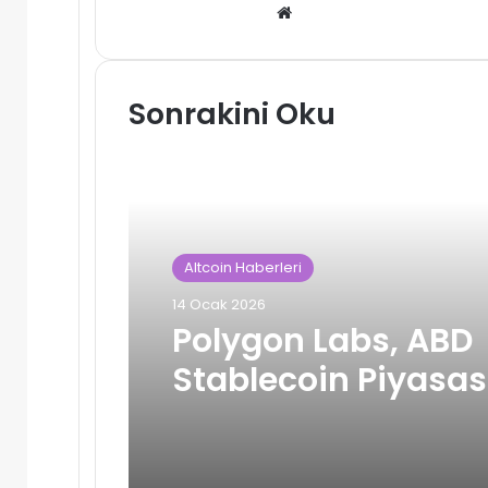
Web
sitesi
Sonrakini Oku
Altcoin Haberleri
14 Ocak 2026
Polygon Labs, ABD
Stablecoin Piyasas
Giriş İçin Coinme v
Sequence’i Satın Al