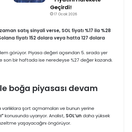
Geçirdi!
17 Ocak 2026
aman satış sinyali verse, SOL fiyatı %17 ila %28
 Solana fiyatı 152 dolara veya hatta 127 dolara
 işlem görüyor. Piyasa değeri açısından 5. sırada yer
ve son bir haftada ise neredeyse %27 değer kazandı.
ile boğa piyasası devam
da varlıklara şort açmamaları ve bunun yerine
ı”
konusunda uyarıyor. Analist,
SOL’un
daha yüksek
düzeltme yaşayacağını öngörüyor.