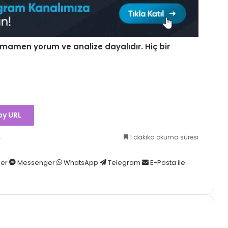
 tamamen
yorum
ve analize dayalıdır. Hiç bir
y URL
4
1 dakika okuma süresi
er
Messenger
WhatsApp
Telegram
E-Posta ile
Polygon Labs, ABD Stablecoin
Piyasasına Giriş İçin Coinme ve
Sequence’i Satın Alıyor!
Circle ve Aleo’dan Gizlilik Odaklı