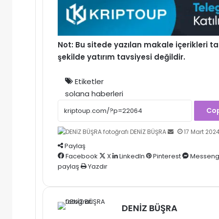
Not: Bu sitede yazılan makale içerikleri
şekilde yatırım tavsiyesi değildir.
Etiketler
solana haberleri
Cop
Bir
DENİZ BÜŞRA
17 Mart 202
e-
Paylaş
posta
Facebook
X
LinkedIn
Pinterest
Messeng
göndermek
paylaş
Yazdır
DENİZ BÜŞRA