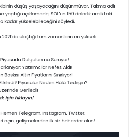
rakibinin düşüş yaşayacağını düşünmüyor. Takma adlı
ne yaptığı açıklamada, SOL’un 150 dolarlık aralıktaki
ra kadar yükselebileceğini söyledi.
m 2021’de ulaştığı tüm zamanların en yüksek
di: Piyasada Dalgalanma Sürüyor!
lanıyor: Yatırımcılar Nefes Aldı!
Baskısı Altın Fiyatlarını Sınırlıyor!
l Etkiledi? Piyasalar Neden Hâlâ Tedirgin?
zerinde Geriledi!
 için tıklayın!
>> Hemen
Telegram
,
Instagram
,
Twitter
,
ri açın, gelişmelerden ilk siz haberdar olun!