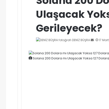
Solana 200 Do
Ulaşacak Yoks
Gerileyecek?
Bir
DENİZ BÜŞRA
17 Mar
e-
posta
gönderme
Solana 200 Dolara mı Ulaşacak Yoksa 127 Dolar