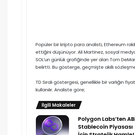
Popüler bir kripto para analisti, Ethereum rak
ettiğini düşünüyor. Ali Martinez, sosyal med
SOL’un günlük grafiğinde yer alan Tom DeMark (
belirtti. Bu gösterge, geçmişte akıllı sözleşme 
TD Sıralı göstergesi, genellikle bir varlığın f
kullanılır. Analiste göre;
İlgili Makaleler
Polygon Labs’ten A
Stablecoin Piyasası
İçin Stratejik Hamle!