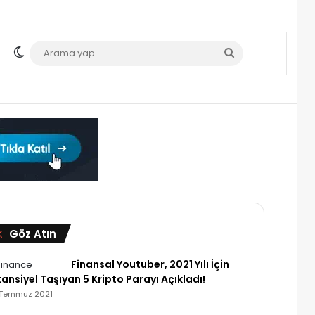
Dış görünümü değiştir
Arama
yap
...
Kapalı
Göz Atın
Finansal Youtuber, 2021 Yılı İçin
ansiyel Taşıyan 5 Kripto Parayı Açıkladı!
 Temmuz 2021