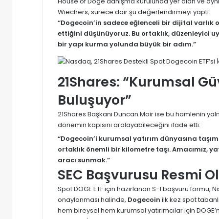
House of Doge danışma kurulunda yer alan ve aynı
Wiechers, sürece dair şu değerlendirmeyi yaptı:
“Dogecoin’in sadece eğlenceli bir dijital varlı
ettiğini düşünüyoruz. Bu ortaklık, düzenleyici 
bir yapı kurma yolunda büyük bir adım.”
21Shares: “Kurumsal Güv
Buluşuyor”
21Shares Başkanı Duncan Moir ise bu hamlenin yalnız
dönemin kapısını aralayabileceğini ifade etti:
“Dogecoin’i kurumsal yatırım dünyasına taşı
ortaklık önemli bir kilometre taşı. Amacımız, ya
aracı sunmak.”
SEC Başvurusu Resmi Ol
Spot DOGE ETF için hazırlanan S-1 başvuru formu, N
onaylanması halinde,
Dogecoin
ilk kez spot taban
hem bireysel hem kurumsal yatırımcılar için DOGE’ni