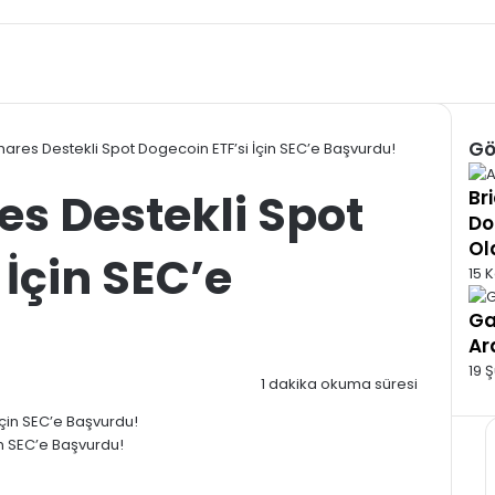
Gö
ares Destekli Spot Dogecoin ETF’si İçin SEC’e Başvurdu!
Kap
s Destekli Spot
Br
Do
Ol
 İçin SEC’e
15 
Ga
Ar
19 
1 dakika okuma süresi
n SEC’e Başvurdu!