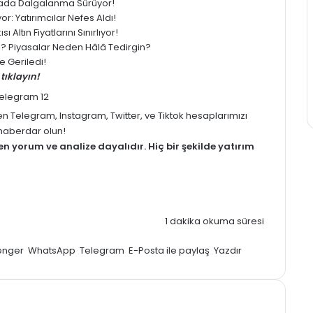
yasada Dalgalanma Sürüyor!
: Yatırımcılar Nefes Aldı!
 Altın Fiyatlarını Sınırlıyor!
ledi? Piyasalar Neden Hâlâ Tedirgin?
 Geriledi!
tıklayın!
men
Telegram
,
Instagram
,
Twitter
, ve
Tiktok
hesaplarımızı
z haberdar olun!
men
yorum
ve analize dayalıdır. Hiç bir şekilde yatırım
1 dakika okuma süresi
enger
WhatsApp
Telegram
E-Posta ile paylaş
Yazdır