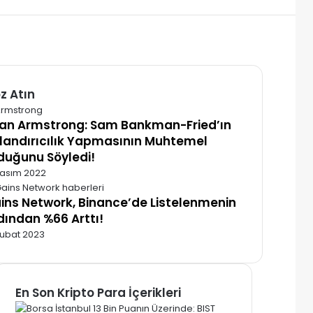
z Atın
alı
ian Armstrong: Sam Bankman-Fried’ın
landırıcılık Yapmasının Muhtemel
duğunu Söyledi!
Kasım 2022
ins Network, Binance’de Listelenmenin
dından %66 Arttı!
Şubat 2023
En Son Kripto Para İçerikleri