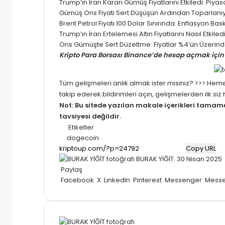
Trump’ın İran Kararı Gümüş Fiyatlarını Etkiledi: Pi
Gümüş Ons Fiyatı Sert Düşüşün Ardından Toparlanıyor
Brent Petrol Fiyatı 100 Dolar Sınırında: Enflasyon Baskısı
Trump’ın İran Ertelemesi Altın Fiyatlarını Nasıl Etki
Ons Gümüşte Sert Düzeltme: Fiyatlar %4’ün Üzerinde
Kripto Para Borsası Binance’de hesap açmak için 
Tüm gelişmeleri anlık almak ister misiniz? >>> He
takip ederek bildirimleri açın, gelişmelerden ilk si
Not: Bu sitede yazılan makale içerikleri tama
tavsiyesi değildir.
Etiketler
dogecoin
Copy URL
Bir
BURAK YİĞİT
30 Nisan 2025
e-
Paylaş
posta
Facebook
X
LinkedIn
Pinterest
Messenger
Mess
göndermek