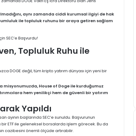
 zamanda DOGE Vakfı Eş İcra Direktörü olan Jens
k olmadığını, aynı zamanda ciddi kurumsal ilgiyi de hak
uyumluluk ile topluluk ruhunu bir araya getiren sağlam
en, Topluluk Ruhu ile
ca DOGE değil, tüm kripto yatırım dünyası için yeni bir
ma misyonumuzda, House of Doge ile kurduğumuz
tırımcılara hem yenilikçi hem de güvenli bir yatırım
arak Yapıldı
isan ayının başlarında SEC’e sunuldu. Başvurunun
lı bir ETF ile geleneksel borsalarda işlem görecek. Bu da
n cazibesini önemli ölçüde artırabilir.