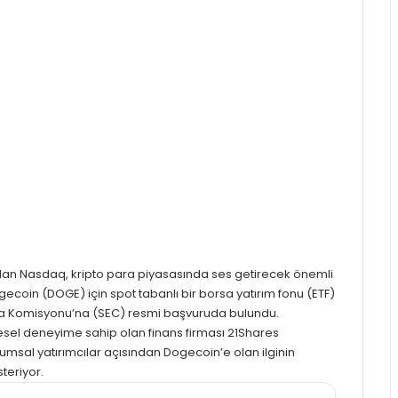
olan Nasdaq, kripto para piyasasında ses getirecek önemli
gecoin (DOGE) için spot tabanlı bir borsa yatırım fonu (ETF)
sa Komisyonu’na (SEC) resmi başvuruda bulundu.
üresel deneyime sahip olan finans firması 21Shares
umsal yatırımcılar açısından Dogecoin’e olan ilginin
teriyor.