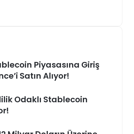
blecoin Piyasasına Giriş
ce’i Satın Alıyor!
lilik Odaklı Stablecoin
or!