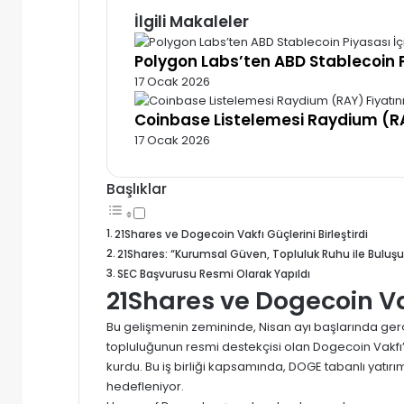
İlgili Makaleler
Polygon Labs’ten ABD Stablecoin P
17 Ocak 2026
Coinbase Listelemesi Raydium (RA
17 Ocak 2026
Başlıklar
21Shares ve Dogecoin Vakfı Güçlerini Birleştirdi
21Shares: “Kurumsal Güven, Topluluk Ruhu ile Buluşu
SEC Başvurusu Resmi Olarak Yapıldı
21Shares ve Dogecoin Vak
Bu gelişmenin zemininde, Nisan ayı başlarında gerçe
topluluğunun resmi destekçisi olan Dogecoin Vakfı’nı
kurdu. Bu iş birliği kapsamında, DOGE tabanlı yatırı
hedefleniyor.