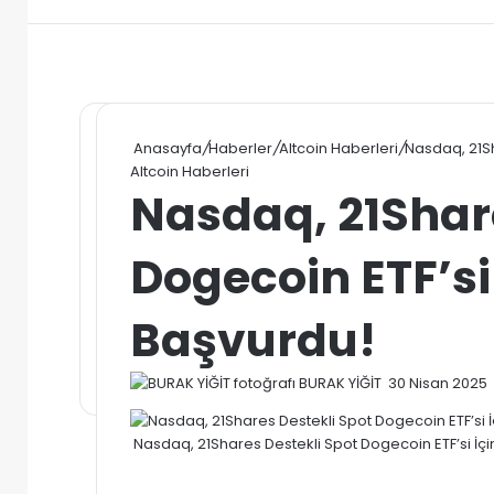
Anasayfa
/
Haberler
/
Altcoin Haberleri
/
Nasdaq, 21Sh
Altcoin Haberleri
Nasdaq, 21Share
Dogecoin ETF’si
Başvurdu!
Bir
BURAK YİĞİT
30 Nisan 2025
e-
posta
Nasdaq, 21Shares Destekli Spot Dogecoin ETF’si İçi
göndermek