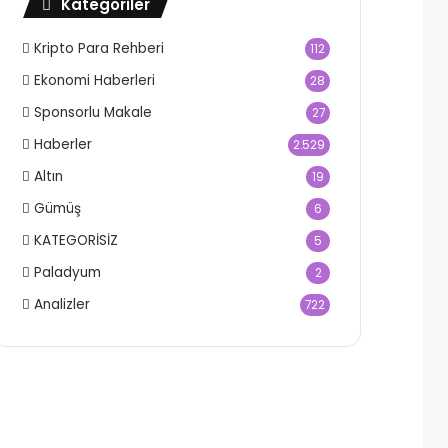
Kategoriler
Kripto Para Rehberi
112
Ekonomi Haberleri
28
Sponsorlu Makale
27
Haberler
2.529
Altın
19
Gümüş
6
KATEGORİSİZ
5
Paladyum
2
Analizler
722