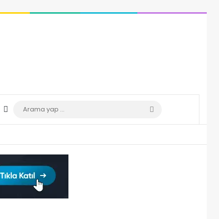
Dış görünümü değiştir
Arama
yap
...