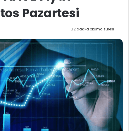
stos Pazartesi
2 dakika okuma süresi