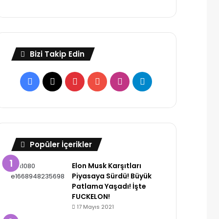
Bizi Takip Edin
Facebook
X
Pinterest
YouTube
Instagram
Telegram
Popüler İçerikler
Elon Musk Karşıtları
Piyasaya Sürdü! Büyük
Patlama Yaşadı! İşte
FUCKELON!
17 Mayıs 2021