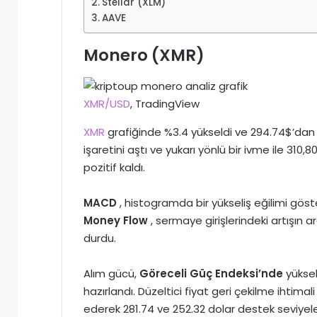
Stellar (XLM)
AAVE
Monero (XMR)
XMR/USD
, TradingView
XMR
grafiğinde %3.4 yükseldi ve 294.74$’dan 
işaretini aştı ve yukarı yönlü bir ivme ile 310,
pozitif kaldı.
MACD
, histogramda bir yükseliş eğilimi gös
Money Flow
, sermaye girişlerindeki artışın 
durdu.
Alım gücü,
Göreceli Güç Endeksi’nde
yüksel
hazırlandı. Düzeltici fiyat geri çekilme ihtim
ederek 281.74 ve 252.32 dolar destek seviyele