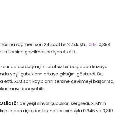
e çıkmasına rağmen son 24 saatte %2 düştü.
XLM,
0,384
yatın tersine çevrilmesine işaret etti.
üzerinde durduğu için tarafsız bir bölgeden kuzeye
mda yeşil çubukların ortaya çıktığını gösterdi. Bu,
 etti. XLM son kayıplarını tersine çevirmeyi başarırsa,
 dokunmayı deneyebilir.
silatör
de yeşil sinyal çubukları sergiledi. XLM’nin
ipto para için destek hatları sırasıyla 0,346 ve 0,319