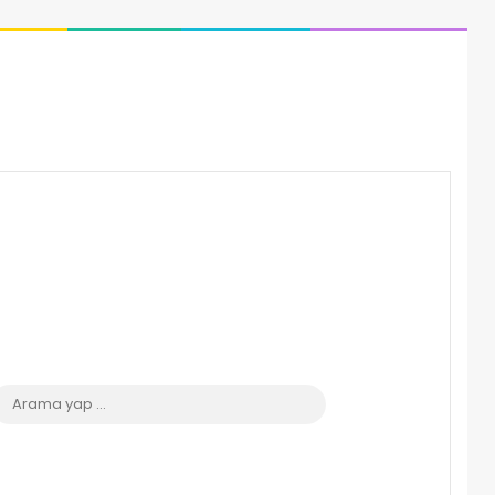
 görünümü değiştir
Arama
yap
...