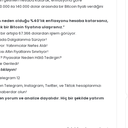
an getirileri hesaba katarak, enflasyona göre
0.000 ila 140.000 dolar arasında bir Bitcoin fiyatı verdiğini
 neden olduğu %40’lık enflasyonu hesaba katarsanız,
ir Bitcoin fiyatına ulaşırsınız.”
 bir artışla 67.366 dolardan işlem görüyor.
yasada Dalgalanma Sürüyor!
: Yatırımcılar Nefes Aldı!
 Altın Fiyatlarını Sınırlıyor!
ledi? Piyasalar Neden Hâlâ Tedirgin?
 Geriledi!
tıklayın!
men
Telegram
,
Instagram
,
Twitter
, ve
Tiktok
hesaplarımızı
z haberdar olun!
men
yorum
ve analize dayalıdır. Hiç bir şekilde yatırım