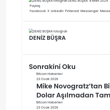
Bir
DENİZ BÜŞRA
8 Mart 2024
e-
Paylaş
posta
Facebook
X
LinkedIn
Pinterest
Messenger
Mess
göndermek
DENİZ BÜŞRA
Web
sitesi
Sonrakini Oku
Bitcoin Haberleri
23 Ocak 2026
Mike Novogratz’tan Bi
Dolar Aşılmadan Tam 
Bitcoin Haberleri
23 Ocak 2026