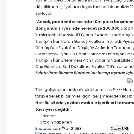
Turner, önceki döngülerde Bitcoin’in yaşadığı azal
düzeltilmemiş fiyatlara dayalı tarihsel bir analizin 12
söylüyor.
“Ancak, pandemi sırasında tüm para basımının
döngünün zirvesinde neredeyse 200.000 dolarlık b
Yazılış tarihi itibariyle
BTC
, son 24 saat içinde küçük
Trump’ın İran Kararı Gümüş Fiyatlarını Etkiledi: Pi
Gümüş Ons Fiyatı Sert Düşüşün Ardından Toparlanıyor
Brent Petrol Fiyatı 100 Dolar Sınırında: Enflasyon Baskısı
Trump’ın İran Ertelemesi Altın Fiyatlarını Nasıl Etki
Ons Gümüşte Sert Düzeltme: Fiyatlar %4’ün Üzerinde
Kripto Para Borsası Binance’de hesap açmak için 
Tüm gelişmeleri anlık almak ister misiniz? >>> He
takip ederek bildirimleri açın, gelişmelerden ilk si
Not: Bu sitede yazılan makale içerikleri tama
tavsiyesi değildir.
Etiketler
bitcoin haberleri
Copy URL