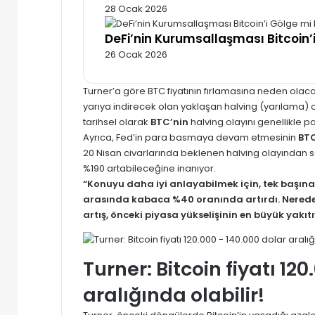
28 Ocak 2026
DeFi’nin Kurumsallaşması Bitcoin’
26 Ocak 2026
Turner’a göre BTC fiyatının fırlamasına neden olacak 
yarıya indirecek olan yaklaşan halving (yarılama) ola
tarihsel olarak
BTC’nin
halving olayını genellikle par
Ayrıca, Fed’in para basmaya devam etmesinin
BT
20 Nisan civarlarında beklenen halving olayından s
%190 artabileceğine inanıyor.
“Konuyu daha iyi anlayabilmek için, tek başına 
arasında kabaca %40 oranında artırdı. Neredeys
artış, önceki piyasa yükselişinin en büyük yakıtı
Turner: Bitcoin fiyatı 12
aralığında olabilir!