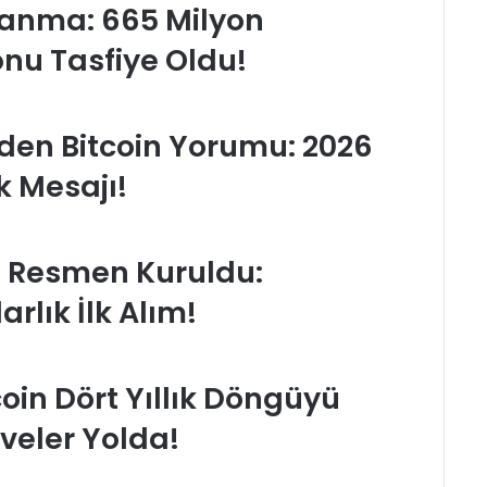
alanma: 665 Milyon
onu Tasfiye Oldu!
en Bitcoin Yorumu: 2026
k Mesajı!
i Resmen Kuruldu:
rlık İlk Alım!
oin Dört Yıllık Döngüyü
rveler Yolda!