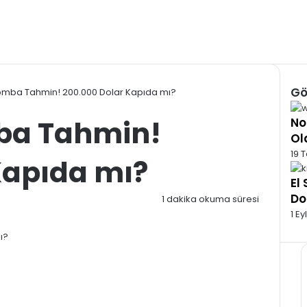
Gö
Bomba Tahmin! 200.000 Dolar Kapıda mı?
Kap
ba Tahmin!
No
Ol
19 
Kapıda mı?
El
Do
1 dakika okuma süresi
1 Ey
ı?