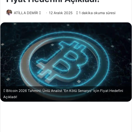
Bir
ATİLLA DEMİR
12 Aralık 2025
1 dakika okuma süresi
e-
posta
göndermek
Bitcoin 2026 Tahmini: Ünlü Analist “En Kötü Senaryo” İçin Fiyat Hedefini
Açıkladı!