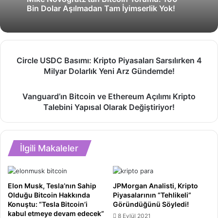
Bin Dolar Aşılmadan Tam İyimserlik Yok!
Circle
Circle USDC Basımı: Kripto Piyasaları Sarsılırken 4
USDC
Milyar Dolarlık Yeni Arz Gündemde!
Basımı:
Kripto
Vanguard’ın
Piyasaları
Vanguard’ın Bitcoin ve Ethereum Açılımı Kripto
Bitcoin
Sarsılırken
Talebini Yapısal Olarak Değiştiriyor!
ve
4
Ethereum
Milyar
Açılımı
Dolarlık
Kripto
Yeni
İlgili Makaleler
Talebini
Arz
Yapısal
Gündemde!
Olarak
Değiştiriyor!
Elon Musk, Tesla’nın Sahip
JPMorgan Analisti, Kripto
Olduğu Bitcoin Hakkında
Piyasalarının “Tehlikeli”
Konuştu: “Tesla Bitcoin’i
Göründüğünü Söyledi!
kabul etmeye devam edecek”
8 Eylül 2021