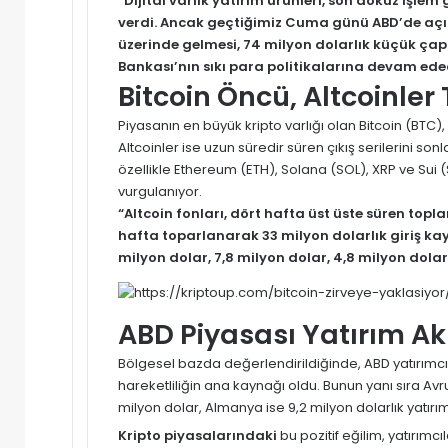
“Dijital varlık yatırım ürünleri, son dokuz işle
verdi. Ancak geçtiğimiz Cuma günü ABD’de açık
üzerinde gelmesi, 74 milyon dolarlık küçük çapl
Bankası’nın sıkı para politikalarına devam edec
Bitcoin Öncü, Altcoinler
Piyasanın en büyük kripto varlığı olan Bitcoin (BTC),
Altcoinler ise uzun süredir süren çıkış serilerini so
özellikle Ethereum (ETH), Solana (SOL), XRP ve Sui (S
vurgulanıyor.
“Altcoin fonları, dört hafta üst üste süren topl
hafta toparlanarak 33 milyon dolarlık giriş kayd
milyon dolar, 7,8 milyon dolar, 4,8 milyon dolar
ABD Piyasası Yatırım Akı
Bölgesel bazda değerlendirildiğinde, ABD yatırımcıla
hareketliliğin ana kaynağı oldu. Bunun yanı sıra Avrup
milyon dolar, Almanya ise 9,2 milyon dolarlık yatırım
Kripto piyasalarındaki
bu pozitif eğilim, yatırımcı