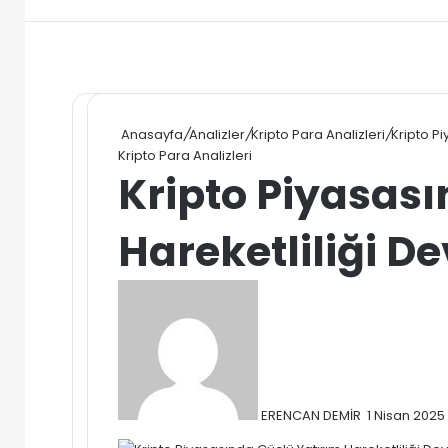
Anasayfa
/
Analizler
/
Kripto Para Analizleri
/
Kripto P
Kripto Para Analizleri
Kripto Piyasası
Hareketliliği D
Bir
e-
posta
göndermek
ERENCAN DEMİR
1 Nisan 2025