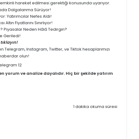
emkinli hareket edilmesi gerektiği konusunda uyarıyor.
yasada Dalgalanma Sürüyor!
: Yatırımcılar Nefes Aldı!
 Altın Fiyatlarını Sınırlıyor!
ledi? Piyasalar Neden Hâlâ Tedirgin?
 Geriledi!
tıklayın!
men
Telegram
,
Instagram
,
Twitter
, ve
Tiktok
hesaplarımızı
z haberdar olun!
men
yorum
ve analize dayalıdır. Hiç bir şekilde yatırım
1 dakika okuma süresi