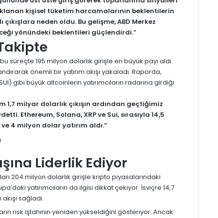
m gününde üst üste giriş görerek toparlanma sinyalleri
lanan kişisel tüketim harcamalarının beklentilerin
ı çıkışlara neden oldu. Bu gelişme, ABD Merkez
eği yönündeki beklentileri güçlendirdi.”
 Takipte
 bu süreçte 195 milyon dolarlık girişle en büyük payı aldı.
nlandırarak önemli bir yatırım akışı yakaladı. Raporda,
UI) gibi büyük altcoinlerin yatırımcıların radarına girdiği
am 1,7 milyar dolarlık çıkışın ardından geçtiğimiz
etti. Ethereum, Solana, XRP ve Sui, sırasıyla 14,5
 ve 4 milyon dolar yatırım aldı.”
şına Liderlik Ediyor
rı 204 milyon dolarlık girişle kripto piyasalarındaki
a’daki yatırımcıların da ilgisi dikkat çekiyor. İsviçre 14,7
 akışı sağladı.
ların risk iştahının yeniden yükseldiğini gösteriyor. Ancak