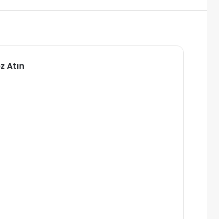
z Atın
alı