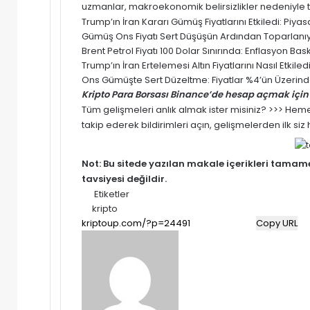
uzmanlar, makroekonomik belirsizlikler nedeniyle t
Trump’ın İran Kararı Gümüş Fiyatlarını Etkiledi: Pi
Gümüş Ons Fiyatı Sert Düşüşün Ardından Toparlanıyor
Brent Petrol Fiyatı 100 Dolar Sınırında: Enflasyon Baskısı
Trump’ın İran Ertelemesi Altın Fiyatlarını Nasıl Etki
Ons Gümüşte Sert Düzeltme: Fiyatlar %4’ün Üzerinde
Kripto Para Borsası Binance’de hesap açmak için 
Tüm gelişmeleri anlık almak ister misiniz? >>> He
takip ederek bildirimleri açın, gelişmelerden ilk si
Not: Bu sitede yazılan makale içerikleri tama
tavsiyesi değildir.
Etiketler
kripto
Copy URL
Bir
e-
posta
göndermek