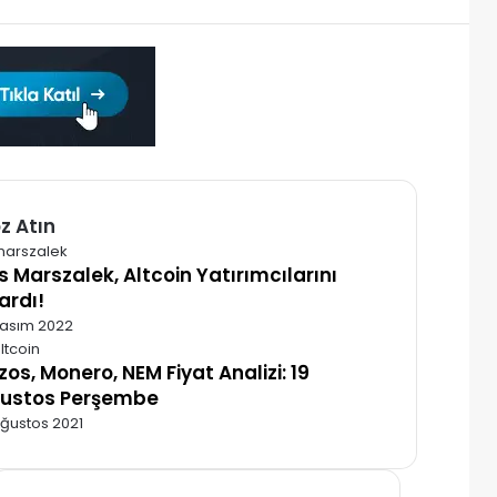
z Atın
alı
is Marszalek, Altcoin Yatırımcılarını
ardı!
Kasım 2022
zos, Monero, NEM Fiyat Analizi: 19
ustos Perşembe
Ağustos 2021