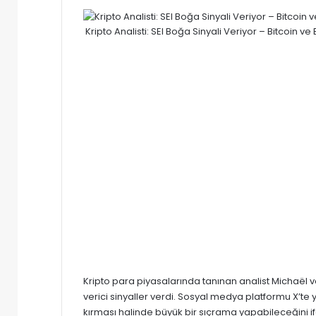
e-
posta
Kripto Analisti: SEI Boğa Sinyali Veriyor – Bitcoin v
göndermek
Kripto para piyasalarında tanınan analist Michaël v
verici sinyaller verdi. Sosyal medya platformu X’te y
kırması halinde büyük bir sıçrama yapabileceğini if