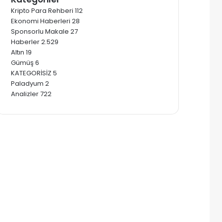
Kripto Para Rehberi
112
Ekonomi Haberleri
28
Sponsorlu Makale
27
Haberler
2.529
Altın
19
Gümüş
6
KATEGORİSİZ
5
Paladyum
2
Analizler
722