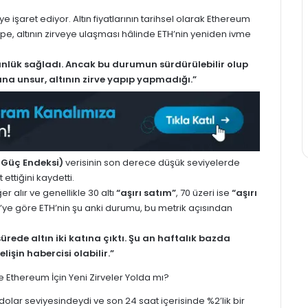
ye işaret ediyor. Altın fiyatlarının tarihsel olarak Ethereum
ppe, altının zirveye ulaşması hâlinde ETH’nin yeniden ivme
tünlük sağladı. Ancak bu durumun sürdürülebilir olup
ana unsur, altının zirve yapıp yapmadığı.”
i Güç Endeksi)
verisinin son derece düşük seviyelerde
ettiğini kaydetti.
r alır ve genellikle 30 altı
“aşırı satım”
, 70 üzeri ise
“aşırı
’ye göre ETH’nin şu anki durumu, bu metrik açısından
rede altın iki katına çıktı. Şu an haftalık bazda
lişin habercisi olabilir.”
dolar seviyesindeydi ve son 24 saat içerisinde %2’lik bir