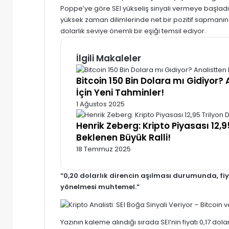
Poppe’ye göre SEI yükseliş sinyali vermeye başladı. A
yüksek zaman dilimlerinde net bir pozitif sapmanın o
dolarlık seviye önemli bir eşiği temsil ediyor.
İlgili Makaleler
Bitcoin 150 Bin Dolara mı Gidiyor
İçin Yeni Tahminler!
1 Ağustos 2025
Henrik Zeberg: Kripto Piyasası 12,95
Beklenen Büyük Ralli!
18 Temmuz 2025
“0,20 dolarlık direncin aşılması durumunda, fiy
yönelmesi muhtemel.”
Yazının kaleme alındığı sırada SEI’nin fiyatı 0,17 do