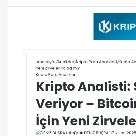
Anasayfa
/
Analizler
/
Kripto Para Analizleri
/
Kripto An
Yeni Zirveler Yolda mı?
Kripto Para Analizleri
Kripto Analisti:
Veriyor – Bitco
İçin Yeni Zirvel
Bir
DENİZ BÜŞRA
17 Nisan 202