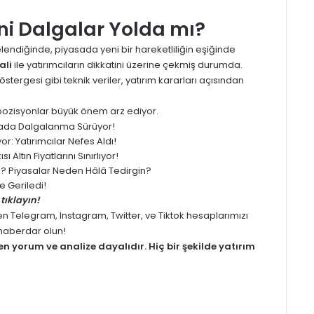
ni Dalgalar Yolda mı?
lendiğinde, piyasada yeni bir hareketliliğin eşiğinde
ali
ile yatırımcıların dikkatini üzerine çekmiş durumda.
stergesi gibi teknik veriler, yatırım kararları açısından
lı pozisyonlar büyük önem arz ediyor.
yasada Dalgalanma Sürüyor!
: Yatırımcılar Nefes Aldı!
 Altın Fiyatlarını Sınırlıyor!
ledi? Piyasalar Neden Hâlâ Tedirgin?
 Geriledi!
tıklayın!
men
Telegram
,
Instagram
,
Twitter
, ve
Tiktok
hesaplarımızı
z haberdar olun!
men
yorum
ve analize dayalıdır. Hiç bir şekilde yatırım