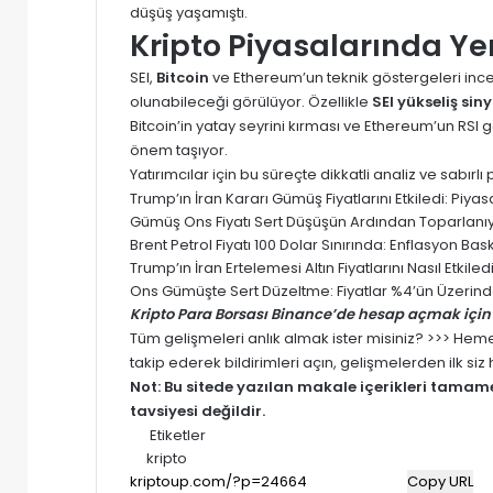
düşüş yaşamıştı.
Kripto Piyasalarında Ye
SEI,
Bitcoin
ve Ethereum’un teknik göstergeleri ince
olunabileceği görülüyor. Özellikle
SEI yükseliş siny
Bitcoin’in yatay seyrini kırması ve Ethereum’un RSI gö
önem taşıyor.
Yatırımcılar için bu süreçte dikkatli analiz ve sabır
Trump’ın İran Kararı Gümüş Fiyatlarını Etkiledi: Pi
Gümüş Ons Fiyatı Sert Düşüşün Ardından Toparlanıyor
Brent Petrol Fiyatı 100 Dolar Sınırında: Enflasyon Baskısı
Trump’ın İran Ertelemesi Altın Fiyatlarını Nasıl Etki
Ons Gümüşte Sert Düzeltme: Fiyatlar %4’ün Üzerinde
Kripto Para Borsası Binance’de hesap açmak için 
Tüm gelişmeleri anlık almak ister misiniz? >>> He
takip ederek bildirimleri açın, gelişmelerden ilk si
Not: Bu sitede yazılan makale içerikleri tama
tavsiyesi değildir.
Etiketler
kripto
Copy URL