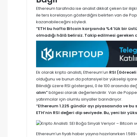
Ethereum tarafında ise analist dikkat çeken bir ilişki
ile ters korelasyon gösterdiğini belirten van de Po
kazanabileceğini söyledi.
“ETH bu hafta Bitcoin karşısında %4’lük bir üs
olmadığı hâlâ belirsiz. Takip edilmesi gereken 
Ek olarak kripto analisti, Ethereum’un
RSI (Görecel
olduğunu ve bunun da potansiyel bir yükselişi işaret 
Bilindiği üzere RSI göstergesi, 0 ile 100 arasında değe
alım”
bölgesi olarak değerlendirilir. Van de Poppe
yatırımcılar için olumlu sinyaller barındırıyor.
“Ethereum 1.225 gündür ayı piyasasında ve bu sü
ETH’nin RSI değeri dip seviyede. Bu, yeni bir yükse
Ethereum’un fiyatı haber yayına hazırlanırken 1.589 