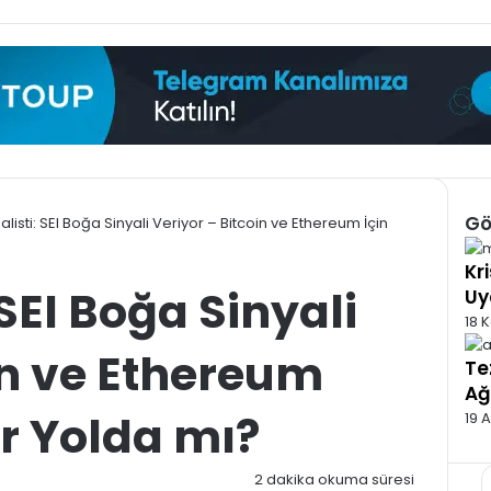
Gö
alisti: SEI Boğa Sinyali Veriyor – Bitcoin ve Ethereum İçin
Kap
Kr
 SEI Boğa Sinyali
Uy
18 
in ve Ethereum
Te
Ağ
er Yolda mı?
19 
5
2 dakika okuma süresi