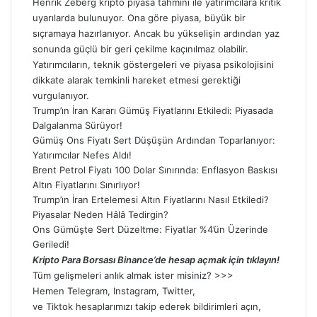
Henrik Zeberg kripto piyasa tahmini ile yatırımcılara kritik
uyarılarda bulunuyor. Ona göre piyasa, büyük bir
sıçramaya hazırlanıyor. Ancak bu yükselişin ardından yaz
sonunda güçlü bir geri çekilme kaçınılmaz olabilir.
Yatırımcıların, teknik göstergeleri ve piyasa psikolojisini
dikkate alarak temkinli hareket etmesi gerektiği
vurgulanıyor.
Trump’ın İran Kararı Gümüş Fiyatlarını Etkiledi: Piyasada
Dalgalanma Sürüyor!
Gümüş Ons Fiyatı Sert Düşüşün Ardından Toparlanıyor:
Yatırımcılar Nefes Aldı!
Brent Petrol Fiyatı 100 Dolar Sınırında: Enflasyon Baskısı
Altın Fiyatlarını Sınırlıyor!
Trump’ın İran Ertelemesi Altın Fiyatlarını Nasıl Etkiledi?
Piyasalar Neden Hâlâ Tedirgin?
Ons Gümüşte Sert Düzeltme: Fiyatlar %4’ün Üzerinde
Geriledi!
Kripto Para Borsası Binance’de hesap açmak için tıklayın!
Tüm gelişmeleri anlık almak ister misiniz? >>>
Hemen
Telegram
,
Instagram
,
Twitter
,
ve
Tiktok
hesaplarımızı takip ederek bildirimleri açın,