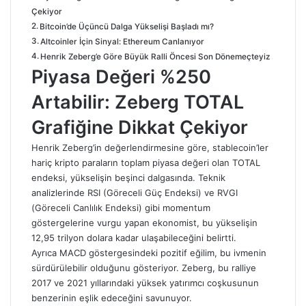
Çekiyor
Bitcoin’de Üçüncü Dalga Yükselişi Başladı mı?
Altcoinler İçin Sinyal: Ethereum Canlanıyor
Henrik Zeberg’e Göre Büyük Ralli Öncesi Son Dönemeçteyiz
Piyasa Değeri %250
Artabilir: Zeberg TOTAL
Grafiğine Dikkat Çekiyor
Henrik Zeberg’in değerlendirmesine göre, stablecoin’ler
hariç kripto paraların toplam piyasa değeri olan TOTAL
endeksi, yükselişin beşinci dalgasında. Teknik
analizlerinde RSI (Göreceli Güç Endeksi) ve RVGI
(Göreceli Canlılık Endeksi) gibi momentum
göstergelerine vurgu yapan ekonomist, bu yükselişin
12,95 trilyon dolara kadar ulaşabileceğini belirtti.
Ayrıca MACD göstergesindeki pozitif eğilim, bu ivmenin
sürdürülebilir olduğunu gösteriyor. Zeberg, bu ralliye
2017 ve 2021 yıllarındaki yüksek yatırımcı coşkusunun
benzerinin eşlik edeceğini savunuyor.