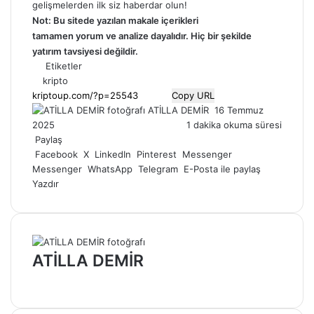
gelişmelerden ilk siz haberdar olun!
Not: Bu sitede yazılan makale içerikleri
tamamen
yorum
ve analize dayalıdır. Hiç bir şekilde
yatırım tavsiyesi değildir.
Etiketler
kripto
Copy URL
Bir
ATİLLA DEMİR
16 Temmuz
e-
2025
1 dakika okuma süresi
posta
Paylaş
göndermek
Facebook
X
LinkedIn
Pinterest
Messenger
Messenger
WhatsApp
Telegram
E-Posta ile paylaş
Yazdır
ATİLLA DEMİR
Web
sitesi