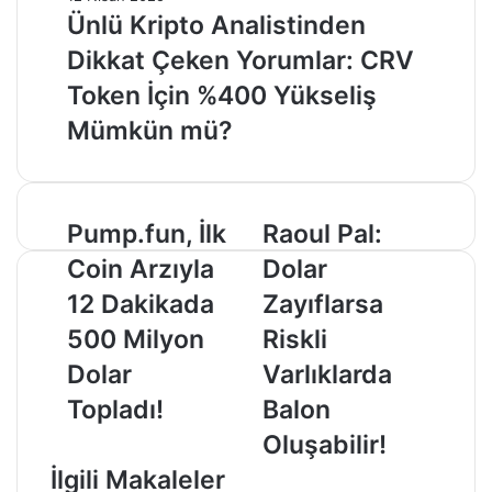
Ünlü Kripto Analistinden
Dikkat Çeken Yorumlar: CRV
Token İçin %400 Yükseliş
Mümkün mü?
Pump.fun,
Raoul
Pump.fun, İlk
Raoul Pal:
İlk
Pal:
Coin Arzıyla
Dolar
Coin
Dolar
Arzıyla
Zayıflarsa
12 Dakikada
Zayıflarsa
12
Riskli
500 Milyon
Riskli
Dakikada
Varlıklarda
500
Balon
Dolar
Varlıklarda
Milyon
Oluşabilir!
Topladı!
Balon
Dolar
Topladı!
Oluşabilir!
İlgili Makaleler