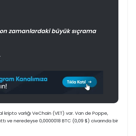
e son zamanlardaki büyük sıçrama
l kripto varlığı VeChain (VET) var. Van de Poppe,
attı ve neredeyse 0,0000018 BTC (0,09 $) civarında bir