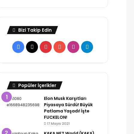
Bizi Takip Edin
Facebook
X
Pinterest
YouTube
Instagram
Telegram
Popüler İçerikler
Elon Musk Karşıtları
Piyasaya Sürdü! Büyük
Patlama Yaşadı! İşte
FUCKELON!
17 Mayıs 2021
KAKA NFT World (KAKA)