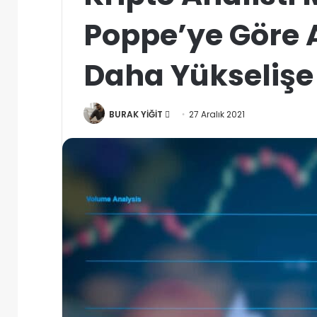
Poppe’ye Göre A
Daha Yükselişe 
Bir
BURAK YİĞİT
27 Aralık 2021
e-
posta
göndermek