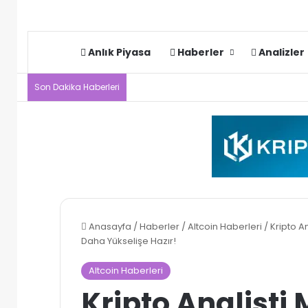
Anlık Piyasa
Haberler
Analizler
Son Dakika Haberleri
Anasayfa
/
Haberler
/
Altcoin Haberleri
/
Kripto A
Daha Yükselişe Hazır!
Altcoin Haberleri
Kripto Analisti