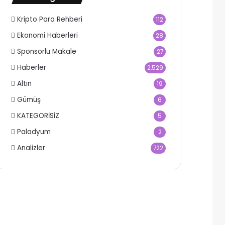
Kripto Para Rehberi
112
Ekonomi Haberleri
28
Sponsorlu Makale
27
Haberler
2.529
Altın
19
Gümüş
6
KATEGORİSİZ
5
Paladyum
2
Analizler
722