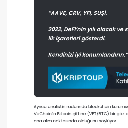
“AAVE, CRV, YFI, SUŞİ.
2022, DeFi’nin yılı olacak v
ilk işaretleri gösterdi.
Kendinizi iyi konumlandırın.”
Ayrıca analistin radarında blockchain kurumsa
VeChain’in Bitcoin çiftine (VET/BTC) bir göz 
ana alım noktasında olduğunu söylüyor.