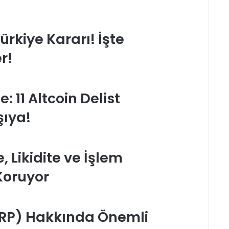
rkiye Kararı! İşte
r!
 11 Altcoin Delist
şıya!
, Likidite ve İşlem
Koruyor
XRP) Hakkında Önemli