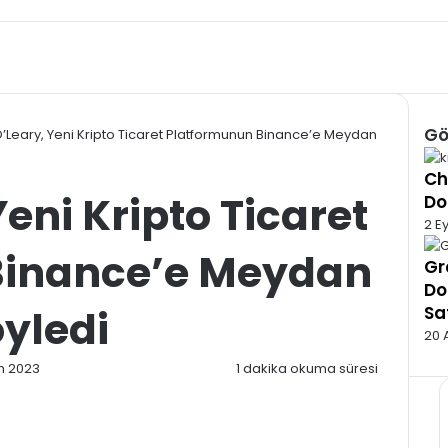
Gö
O’Leary, Yeni Kripto Ticaret Platformunun Binance’e Meydan
Kap
Ch
eni Kripto Ticaret
Do
2 Ey
Binance’e Meydan
Gr
Do
yledi
Sa
20 
m 2023
1 dakika okuma süresi
rmek