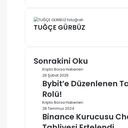
gönde
TUĞÇE GÜRBÜZ
Web
sitesi
Sonrakini Oku
Kripto Borsa Haberleri
26 Şubat 2025
Bybit’e Düzenlenen Tar
Rolü!
Kripto Borsa Haberleri
28 Temmuz 2024
Binance Kurucusu C
Tahliyesi Ertelendi