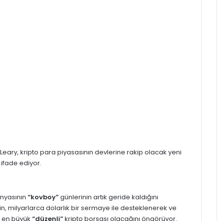
Leary, kripto para piyasasının devlerine rakip olacak yeni
 ifade ediyor.
ünyasının
“kovboy”
günlerinin artık geride kaldığını
etin, milyarlarca dolarlık bir sermaye ile desteklenerek ve
ın en büyük
“düzenli”
kripto borsası olacağını öngörüyor.