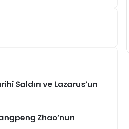
rmek
ihi Saldırı ve Lazarus’un
hangpeng Zhao’nun