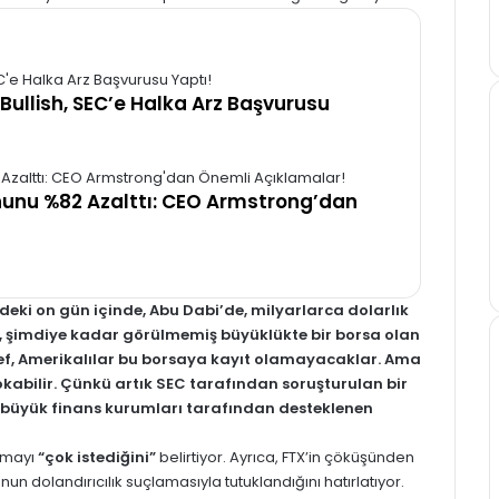
 Bullish, SEC’e Halka Arz Başvurusu
unu %82 Azalttı: CEO Armstrong’dan
eki on gün içinde, Abu Dabi’de, milyarlarca dolarlık
ı, şimdiye kadar görülmemiş büyüklükte bir borsa olan
ef, Amerikalılar bu borsaya kayıt olamayacaklar. Ama
okabilir. Çünkü artık SEC tarafından soruşturulan bir
e büyük finans kurumları tarafından desteklenen
ılmayı
“çok istediğini”
belirtiyor. Ayrıca, FTX’in çöküşünden
nun dolandırıcılık suçlamasıyla tutuklandığını hatırlatıyor.