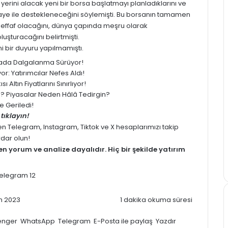
yerini alacak yeni bir borsa başlatmayı planladıklarını ve
aye ile destekleneceğini söylemişti. Bu borsanın tamamen
 şeffaf olacağını, dünya çapında meşru olarak
luşturacağını belirtmişti.
i bir duyuru yapılmamıştı.
yasada Dalgalanma Sürüyor!
: Yatırımcılar Nefes Aldı!
 Altın Fiyatlarını Sınırlıyor!
ledi? Piyasalar Neden Hâlâ Tedirgin?
 Geriledi!
tıklayın!
men
Telegram
,
Instagram
,
Tiktok
ve
X
hesaplarımızı takip
rdar olun!
men
yorum
ve analize dayalıdır. Hiç bir şekilde yatırım
m 2023
1 dakika okuma süresi
enger
WhatsApp
Telegram
E-Posta ile paylaş
Yazdır