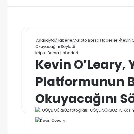
Anasayfa
/
Haberler
/
Kripto Borsa Haberleri
/
Kevin 
Okuyacağını Söyledi
Kripto Borsa Haberleri
Kevin O’Leary, Y
Platformunun 
Okuyacağını Sö
Bir
TUĞÇE GÜRBÜZ
15 Kası
e-
posta
gönde