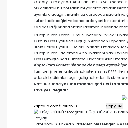
O’Leary Ekim ayında, Abu Dabi’de FTX ve Binance’in 
M2 adındaki bu borsanın milyarlarca dolarlık serm
uyumlu olacağını, inanılmaz derecede istikrarlı ve
kullanılabileceğini ve borsalarda yeni bir standart o
Yazı yazıldığı sırada M2’nin lansmanı hakkında resm
Trump’ın İran Kararı Gümüş Fiyatlarını Etkiledi: Pi
Gümüş Ons Fiyatı Sert Düşüşün Ardından Toparlanıyor
Brent Petrol Fiyatı 100 Dolar Sınırında: Enflasyon Baskısı
Trump’ın İran Ertelemesi Altın Fiyatlarını Nasıl Etki
Ons Gümüşte Sert Düzeltme: Fiyatlar %4’ün Üzerinde
Kripto Para Borsası Binance’de hesap açmak için 
Tüm gelişmeleri anlık almak ister misiniz? >>> He
ederek bildirimleri açın, gelişmelerden ilk siz habe
Not: Bu sitede yazılan makale içerikleri tama
tavsiyesi değildir.
Copy URL
Bir
TUĞÇE GÜRBÜZ
15 Kası
e-
Paylaş
posta
Facebook
X
LinkedIn
Pinterest
Messenger
Mess