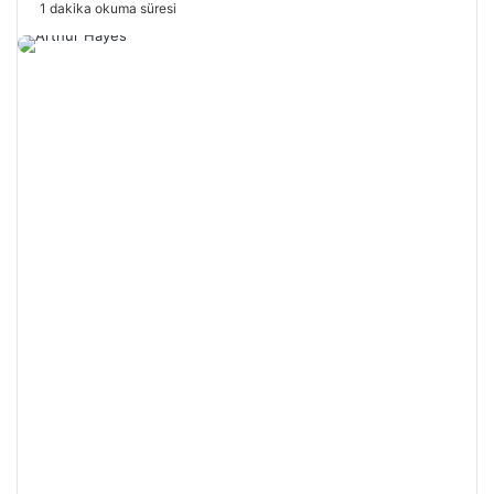
e-
1 dakika okuma süresi
posta
göndermek