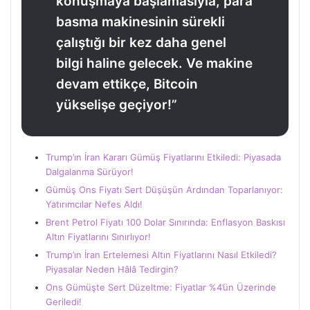
konuşmaya başlamasıyla, para
basma makinesinin sürekli
çalıştığı bir kez daha genel
bilgi haline gelecek. Ve makine
devam ettikçe, Bitcoin
yükselişe geçiyor!”
Trump’ın İran Kararı Gümüş Fiyatlarını Etkiledi: Piyasada
Dalgalanma Sürüyor!
Gümüş Ons Fiyatı Sert Düşüşün Ardından Toparlanıyor:
Yatırımcılar Nefes Aldı!
Brent Petrol Fiyatı 100 Dolar Sınırında: Enflasyon Baskısı
Altın Fiyatlarını Sınırlıyor!
Trump’ın İran Ertelemesi Altın Fiyatlarını Nasıl Etkiledi?
Piyasalar Neden Hâlâ Tedirgin?
Ons Gümüşte Sert Düzeltme: Fiyatlar %4’ün Üzerinde
Geriledi!