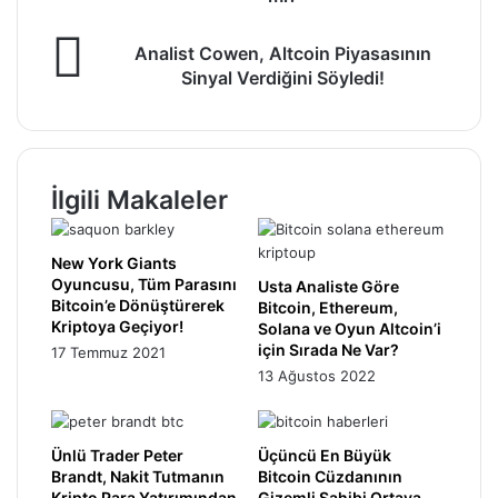
-
Ripple
Analist
7
Analist Cowen, Altcoin Piyasasının
Cowen,
Günde
Sinyal Verdiğini Söyledi!
Altcoin
%12
Piyasasının
Yükseldi
Sinyal
-
Verdiğini
1
Söyledi!
Dolara
İlgili Makaleler
Ulaşacak
mı?
New York Giants
Oyuncusu, Tüm Parasını
Usta Analiste Göre
Bitcoin’e Dönüştürerek
Bitcoin, Ethereum,
Kriptoya Geçiyor!
Solana ve Oyun Altcoin’i
için Sırada Ne Var?
17 Temmuz 2021
13 Ağustos 2022
Ünlü Trader Peter
Üçüncü En Büyük
Brandt, Nakit Tutmanın
Bitcoin Cüzdanının
Kripto Para Yatırımından
Gizemli Sahibi Ortaya