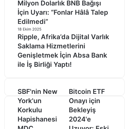
Milyon Dolarlık BNB Bağışı
İçin Uyarı: “Fonlar Hâlâ Talep
Edilmedi”
18 Ekim 2025
Ripple, Afrika’da Dijital Varlık
Saklama Hizmetlerini
Genişletmek İçin Absa Bank
ile İş Birliği Yaptı!
SBF'nin
Bitcoin
SBF'nin New
Bitcoin ETF
New
ETF
York'un
Onayı için
York'un
Onayı
Korkulu
için
Korkulu
Bekleyiş
Hapishanesi
Bekleyiş
Hapishanesi
2024'e
MDC
2024'e
Brooklyn'de
Uzuyor:
MDC
Uzuyor: Eski