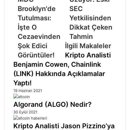
Tutulması:
Eski
Brooklyn'de
SEC
İşte
SEC
O
Yetkilisinden
Tutulması:
Yetkilisinden
Cezaevinden
Dikkat
İşte O
Dikkat Çeken
Şok
Çeken
Edici
Tahmin
Cezaevinden
Tahmin
Görüntüler!
Şok Edici
İlgili Makaleler
Görüntüler!
Kripto Analisti
Benjamin Cowen, Chainlink
(LINK) Hakkında Açıklamalar
Yaptı!
19 Haziran 2021
Algorand (ALGO) Nedir?
30 Eylül 2021
Kripto Analisti Jason Pizzino’ya