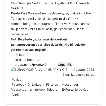
Ons Gümüşte Sert Düzeltme: Fiyatlar %4’ün Üzerinde
Geriledi!
Kripto Para Borsası Binance’de hesap açmak için tıklayın!
Tüm gelişmeleri anlık almak ister misiniz? >>>
Hemen
Telegram
,
Instagram
,
Tiktok
ve
X
hesaplarımızı
takip ederek bildirimleri açın, gelişmelerden ilk siz
haberdar olun!
Not: Bu sitede yazılan makale içerikleri
tamamen
yorum
ve analize dayalıdır. Hiç bir şekilde
yatırım tavsiyesi değildir.
Etiketler
cardano haberleri
Copy URL
Bir
BURAK YİĞİT
14 Ağustos 2023
e-
2 dakika okuma süresi
posta
Paylaş
göndermek
Facebook
X
LinkedIn
Pinterest
Messenger
Messenger
WhatsApp
Telegram
E-Posta ile paylaş
Yazdır