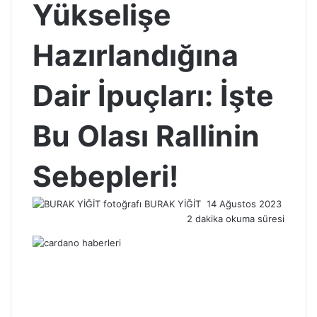
Yükselişe
Hazırlandığına
Dair İpuçları: İşte
Bu Olası Rallinin
Sebepleri!
Bir
BURAK YİĞİT
14 Ağustos 2023
e-
2 dakika okuma süresi
posta
göndermek