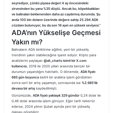
seyrediyor, çünkü piyasa değeri 4 ay öncesindeki
zirvesinden bu yana %35 düştü. Ancak bu, köpekbalıkları
ve balinaları beklenenden daha az caydırmış durumda. Şu
anda 100 bin doların üzerinde değere sahip 25.294 ADA
cüzdanı bulunuyor, bu da son 16 ayın en yüksek seviyesi.”
ADA’nın Yükselişe Geçmesi
Yakın mı?
Balinaların ADA biriktirme eğilimi, yeni bir yükseliş
trendinin yakın olabileceğine işaret ediyor. Kripto para
analizlerini paylaşan
@ali_charts isimli bir X.com
kullanıcısı
, 2018 ile 2020 yılları arasında benzer bir
durumun yaşandığını hatırlattı. O dönemde,
ADA fiyatı
665 gün boyunca
belirli bir aralıkta işlem gördükten
sonra sert bir artış yaşamıştı, sonrasında ise
%2.985’lik
devasa bir artış
kaydedilmişti.
Günümüzde,
ADA fiyatı yaklaşık 329 gündür
0,24 dolar ile
0,46 dolar arasında işlem görüyor. Eğer tarih tekerrür
ederse, 2024 yılının Şubat ayında yeni bir yükseliş
dalgası görebiliriz.