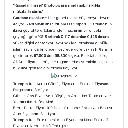
“Kıssadan hisse? Kripto piyasalarında sabır sıklıkla
mükafatlandırılır.”
Cardano ekosistemi
ise genel olarak büyümeye devam
ediyor. Yeni yayınlanan bir Messari raporu, Cardano’nun
ikinci çeyrekte ortalama işlem hacminin bir önceki
çeyreğe göre
%8,5 artarak 0,117 dolardan 0,126 dolara
yükseldiğini gösteriyor. Aynı şekilde, ortalama günlük
işlem sayısı da bir önceki çeyreğe göre yaklaşık %2 artış
göstererek
67.500’den 68.800’e çıktı
. Bu istatistikler,
ADA’nın fiyatının düşüşe rağmen ekosisteminin sağlıklı bir
büyüme gösterdiğini ortaya koyuyor.
Trump’ın İran Kararı Gümüş Fiyatlarını Etkiledi: Piyasada
Dalgalanma Sürüyor!
Gümüş Ons Fiyatı Sert Düşüşün Ardından Toparlanıyor:
Yatırımcılar Nefes Aldı!
Brent Petrol Fiyatı 100 Dolar Sınırında: Enflasyon Baskısı
Altın Fiyatlarını Sınırlıyor!
Trump’ın İran Ertelemesi Altın Fiyatlarını Nasıl Etkiledi?
Piyasalar Neden Hâlâ Tedirgin?