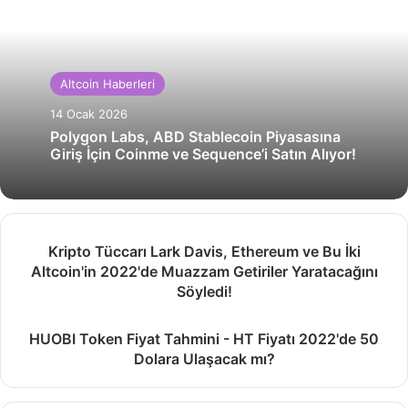
Altcoin Haberleri
14 Ocak 2026
Polygon Labs, ABD Stablecoin Piyasasına
Giriş İçin Coinme ve Sequence’i Satın Alıyor!
Kripto
Kripto Tüccarı Lark Davis, Ethereum ve Bu İki
Tüccarı
Altcoin'in 2022'de Muazzam Getiriler Yaratacağını
Lark
Söyledi!
Davis,
Ethereum
HUOBI
ve
HUOBI Token Fiyat Tahmini - HT Fiyatı 2022'de 50
Token
Bu
Dolara Ulaşacak mı?
Fiyat
İki
Tahmini
Altcoin'in
-