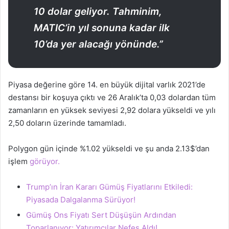
10 dolar geliyor. Tahminim,
MATIC’in yıl sonuna kadar ilk
10’da yer alacağı yönünde.”
Piyasa değerine göre 14. en büyük dijital varlık 2021’de
destansı bir koşuya çıktı ve 26 Aralık’ta 0,03 dolardan tüm
zamanların en yüksek seviyesi 2,92 dolara yükseldi ve yılı
2,50 doların üzerinde tamamladı.
Polygon gün içinde %1.02 yükseldi ve şu anda 2.13$’dan
işlem
görüyor.
Trump’ın İran Kararı Gümüş Fiyatlarını Etkiledi:
Piyasada Dalgalanma Sürüyor!
Gümüş Ons Fiyatı Sert Düşüşün Ardından
Toparlanıyor: Yatırımcılar Nefes Aldı!