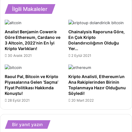
2022'de
HT
Muazzam
İlgili Makaleler
Fiyatı
Getiriler
2022'de
Yaratacağını
50
Söyledi!
Dolara
Analist Benjamin Cowen’e
Chainalysis Raporuna Göre,
Ulaşacak
Göre Ethereum, Cardano ve
En Çok Kripto
mı?
3 Altcoin, 2022’nin En İyi
Dolandırıcılığının Olduğu
Kripto Varlıkları!
Yer…
30 Aralık 2021
2 Eylül 2021
Raoul Pal, Bitcoin ve Kripto
Kripto Analisti, Ethereum’un
Piyasalarına Gelen ‘Saçma’
Ana Rakiplerinden Birinin
Fiyat Politikası Hakkında
Toplanmaya Hazır Olduğunu
Konuştu!
Söyledi!
28 Eylül 2021
20 Mart 2022
Bir yanıt yazın