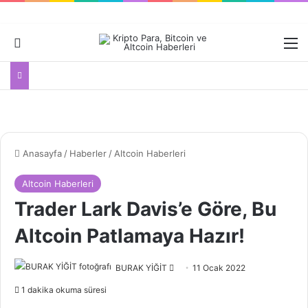
Dış görünümü değiştir
M
Anasayfa
/
Haberler
/
Altcoin Haberleri
Altcoin Haberleri
Trader Lark Davis’e Göre, Bu
Altcoin Patlamaya Hazır!
Bir
BURAK YİĞİT
11 Ocak 2022
e-
1 dakika okuma süresi
posta