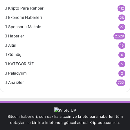
Kripto Para Rehberi
112
Ekonomi Haberleri
28
Sponsorlu Makale
27
Haberler
2.529
Altın
19
Gümüş
6
KATEGORİSİZ
5
Paladyum
2
Analizler
722
Bitcoin haberleri, son dakika altcoin ve kripto para haberleri tüm
detayları ile birlikte kriptonun güncel adresi Kriptoup.com'da.