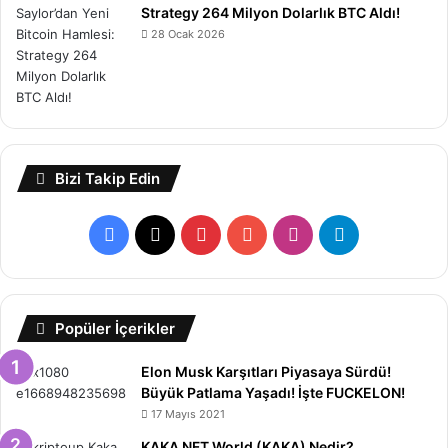
Strategy 264 Milyon Dolarlık BTC Aldı!
28 Ocak 2026
Bizi Takip Edin
Facebook
X
Pinterest
YouTube
Instagram
Telegram
Popüler İçerikler
Elon Musk Karşıtları Piyasaya Sürdü!
Büyük Patlama Yaşadı! İşte FUCKELON!
17 Mayıs 2021
KAKA NFT World (KAKA) Nedir?