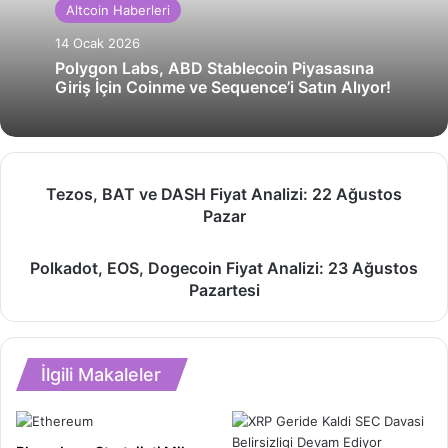
Altcoin Haberleri
14 Ocak 2026
Polygon Labs, ABD Stablecoin Piyasasına
Giriş İçin Coinme ve Sequence’i Satın Alıyor!
Tezos,
Tezos, BAT ve DASH Fiyat Analizi: 22 Ağustos
BAT
Pazar
ve
DASH
Polkadot,
Fiyat
Polkadot, EOS, Dogecoin Fiyat Analizi: 23 Ağustos
EOS,
Analizi:
Pazartesi
Dogecoin
22
Fiyat
Ağustos
Analizi:
Pazar
23
İlgili Makaleler
Ağustos
Pazartesi