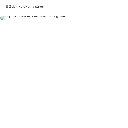
e-
2 dakika okuma süresi
posta
göndermek