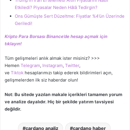
Trump’ın İran Ertelemesi Altın Fiyatlarını Nasıl
Etkiledi? Piyasalar Neden Hâlâ Tedirgin?
Ons Gümüşte Sert Düzeltme: Fiyatlar %4’ün Üzerinde
Geriledi!
Kripto Para Borsası Binance’de hesap açmak için
tıklayın!
Tüm gelişmeleri anlık almak ister misiniz? >>>
Hemen
Telegram
,
Instagram
,
Twitter
,
ve
Tiktok
hesaplarımızı takip ederek bildirimleri açın,
gelişmelerden ilk siz haberdar olun!
Not: Bu sitede yazılan makale içerikleri tamamen yorum
ve analize dayalıdır. Hiç bir şekilde yatırım tavsiyesi
değildir.
cardano analiz
cardano haber