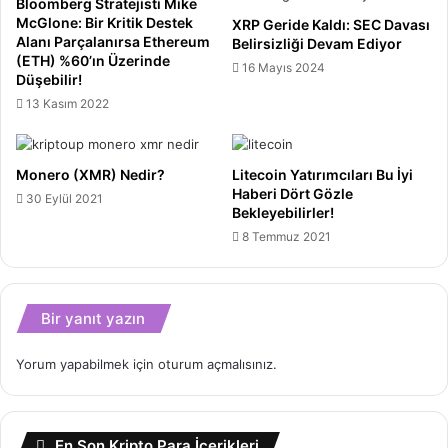
Bloomberg Stratejisti Mike
McGlone: Bir Kritik Destek
XRP Geride Kaldı: SEC Davası
Alanı Parçalanırsa Ethereum
Belirsizliği Devam Ediyor
(ETH) %60’ın Üzerinde
16 Mayıs 2024
Düşebilir!
13 Kasım 2022
Monero (XMR) Nedir?
Litecoin Yatırımcıları Bu İyi
Haberi Dört Gözle
30 Eylül 2021
Bekleyebilirler!
8 Temmuz 2021
Bir yanıt yazın
Yorum yapabilmek için
oturum açmalısınız
.
En Son Kripto Para İçerikleri