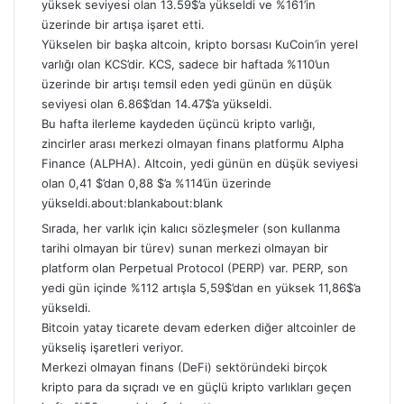
yüksek seviyesi olan 13.59$’a yükseldi ve %161’in
üzerinde bir artışa işaret etti.
Yükselen bir başka altcoin, kripto borsası KuCoin’in yerel
varlığı olan KCS’dir. KCS, sadece bir haftada %110’un
üzerinde bir artışı temsil eden yedi günün en düşük
seviyesi olan 6.86$’dan 14.47$’a yükseldi.
Bu hafta ilerleme kaydeden üçüncü kripto varlığı,
zincirler arası merkezi olmayan finans platformu Alpha
Finance (ALPHA). Altcoin, yedi günün en düşük seviyesi
olan 0,41 $’dan 0,88 $’a %114’ün üzerinde
yükseldi.about:blankabout:blank
Sırada, her varlık için kalıcı sözleşmeler (son kullanma
tarihi olmayan bir türev) sunan merkezi olmayan bir
platform olan Perpetual Protocol (PERP) var. PERP, son
yedi gün içinde %112 artışla 5,59$’dan en yüksek 11,86$’a
yükseldi.
Bitcoin yatay ticarete devam ederken diğer altcoinler de
yükseliş işaretleri veriyor.
Merkezi olmayan finans (DeFi) sektöründeki birçok
kripto para da sıçradı ve en güçlü kripto varlıkları geçen