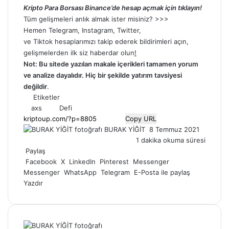
Kripto Para Borsası Binance’de hesap açmak için tıklayın!
Tüm gelişmeleri anlık almak ister misiniz? >>>
Hemen
Telegram
,
Instagram
,
Twitter
,
ve
Tiktok
hesaplarımızı takip ederek bildirimleri açın,
gelişmelerden ilk siz haberdar olun
!
Not: Bu sitede yazılan makale içerikleri tamamen yorum
ve analize dayalıdır. Hiç bir şekilde yatırım tavsiyesi
değildir
.
Etiketler
axs
Defi
Copy URL
Bir
BURAK YİĞİT
8 Temmuz 2021
e-
1 dakika okuma süresi
posta
Paylaş
göndermek
Facebook
X
LinkedIn
Pinterest
Messenger
Messenger
WhatsApp
Telegram
E-Posta ile paylaş
Yazdır