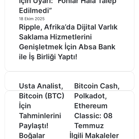
İçin Uyarı: “Fonlar Hâlâ Talep
Edilmedi”
18 Ekim 2025
Ripple, Afrika’da Dijital Varlık
Saklama Hizmetlerini
Genişletmek İçin Absa Bank
ile İş Birliği Yaptı!
Usta
Bitcoin
Usta Analist,
Bitcoin Cash,
Analist,
Cash,
Bitcoin (BTC)
Polkadot,
Bitcoin
Polkadot,
(BTC)
Ethereum
İçin
Ethereum
İçin
Classic:
Tahminlerini
Classic: 08
Tahminlerini
08
Paylaştı!
Temmuz
Paylaştı!
Temmuz
Boğalar
Boğalar
İlgili Makaleler
Hazırlanıyor