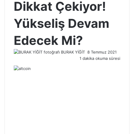
Dikkat Çekiyor!
Yükseliş Devam
Edecek Mi?
Bir
BURAK YİĞİT
8 Temmuz 2021
e-
1 dakika okuma süresi
posta
göndermek