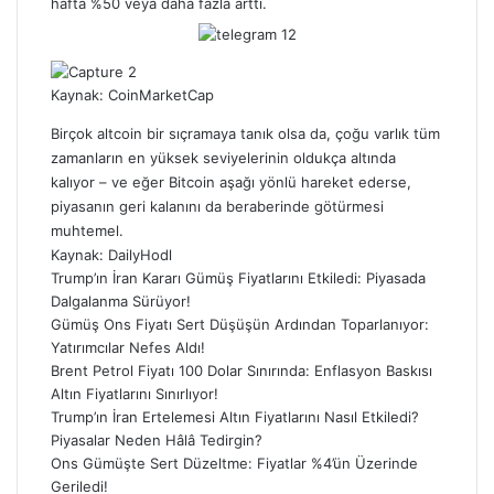
hafta %50 veya daha fazla arttı.
Kaynak:
CoinMarketCap
Birçok altcoin bir sıçramaya tanık olsa da, çoğu varlık tüm
zamanların en yüksek seviyelerinin oldukça altında
kalıyor – ve eğer Bitcoin aşağı yönlü hareket ederse,
piyasanın geri kalanını da beraberinde götürmesi
muhtemel.
Kaynak:
DailyHodl
Trump’ın İran Kararı Gümüş Fiyatlarını Etkiledi: Piyasada
Dalgalanma Sürüyor!
Gümüş Ons Fiyatı Sert Düşüşün Ardından Toparlanıyor:
Yatırımcılar Nefes Aldı!
Brent Petrol Fiyatı 100 Dolar Sınırında: Enflasyon Baskısı
Altın Fiyatlarını Sınırlıyor!
Trump’ın İran Ertelemesi Altın Fiyatlarını Nasıl Etkiledi?
Piyasalar Neden Hâlâ Tedirgin?
Ons Gümüşte Sert Düzeltme: Fiyatlar %4’ün Üzerinde
Geriledi!