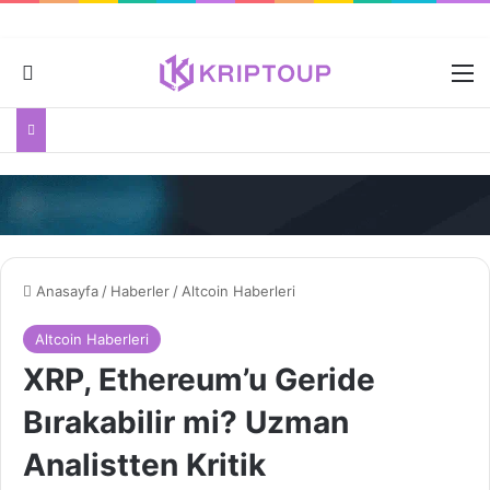
Dış görünümü değiştir
M
Anasayfa
/
Haberler
/
Altcoin Haberleri
Altcoin Haberleri
XRP, Ethereum’u Geride
Bırakabilir mi? Uzman
Analistten Kritik