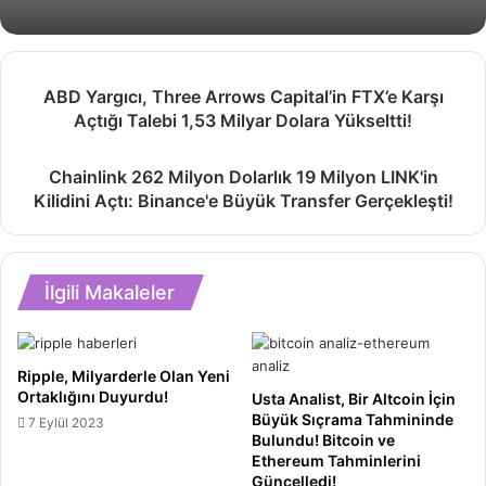
ABD
ABD Yargıcı, Three Arrows Capital’in FTX’e Karşı
Yargıcı,
Açtığı Talebi 1,53 Milyar Dolara Yükseltti!
Three
Arrows
Chainlink
Capital’in
Chainlink 262 Milyon Dolarlık 19 Milyon LINK'in
262
FTX’e
Kilidini Açtı: Binance'e Büyük Transfer Gerçekleşti!
Milyon
Karşı
Dolarlık
Açtığı
19
Talebi
Milyon
1,53
İlgili Makaleler
LINK'in
Milyar
Kilidini
Dolara
Açtı:
Yükseltti!
Binance'e
Ripple, Milyarderle Olan Yeni
Büyük
Ortaklığını Duyurdu!
Usta Analist, Bir Altcoin İçin
Transfer
Büyük Sıçrama Tahmininde
7 Eylül 2023
Gerçekleşti!
Bulundu! Bitcoin ve
Ethereum Tahminlerini
Güncelledi!