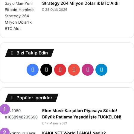
Strategy 264 Milyon Dolarlık BTC Aldı!
28 Ocak 2026
Bizi Takip Edin
Facebook
X
Pinterest
YouTube
Instagram
Telegram
Popüler İçerikler
Elon Musk Karşıtları Piyasaya Sürdü!
Büyük Patlama Yaşadı! İşte FUCKELON!
17 Mayıs 2021
KAKA NFT World (KAKA) Nedir?