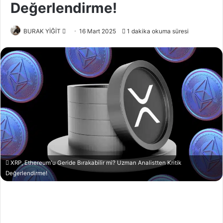
Değerlendirme!
Bir
BURAK YİĞİT
16 Mart 2025
1 dakika okuma süresi
e-
posta
göndermek
XRP, Ethereum'u Geride Bırakabilir mi? Uzman Analistten Kritik
Değerlendirme!