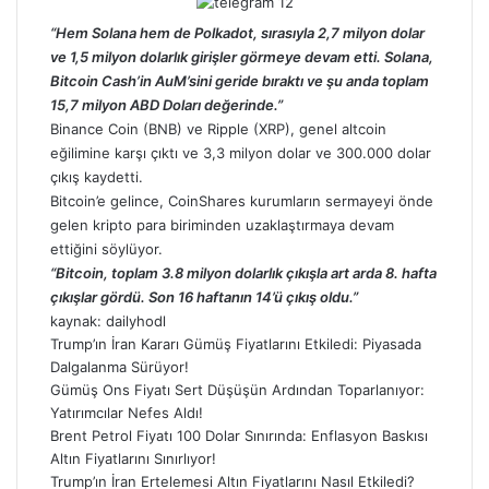
“Hem Solana hem de Polkadot, sırasıyla 2,7 milyon dolar
ve 1,5 milyon dolarlık girişler görmeye devam etti. Solana,
Bitcoin Cash’in AuM’sini geride bıraktı ve şu anda toplam
15,7 milyon ABD Doları değerinde.”
Binance Coin (BNB)
ve
Ripple (XRP),
genel altcoin
eğilimine karşı çıktı ve 3,3 milyon dolar ve 300.000 dolar
çıkış kaydetti.
Bitcoin’e
gelince, CoinShares kurumların sermayeyi önde
gelen
kripto para
biriminden uzaklaştırmaya devam
ettiğini söylüyor.
“Bitcoin, toplam 3.8 milyon dolarlık çıkışla art arda 8. hafta
çıkışlar gördü. Son 16 haftanın 14’ü çıkış oldu.”
kaynak:
dailyhodl
Trump’ın İran Kararı Gümüş Fiyatlarını Etkiledi: Piyasada
Dalgalanma Sürüyor!
Gümüş Ons Fiyatı Sert Düşüşün Ardından Toparlanıyor:
Yatırımcılar Nefes Aldı!
Brent Petrol Fiyatı 100 Dolar Sınırında: Enflasyon Baskısı
Altın Fiyatlarını Sınırlıyor!
Trump’ın İran Ertelemesi Altın Fiyatlarını Nasıl Etkiledi?