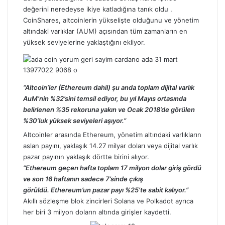
değerini neredeyse ikiye katladığına tanık oldu .
CoinShares,
altcoinlerin
yükselişte olduğunu ve yönetim
altındaki varlıklar (AUM) açısından tüm zamanların en
yüksek seviyelerine yaklaştığını ekliyor.
“Altcoin’ler (Ethereum dahil) şu anda toplam dijital varlık
AuM’nin %32’sini temsil ediyor, bu yıl Mayıs ortasında
belirlenen %35 rekoruna yakın ve Ocak 2018’de görülen
%30’luk yüksek seviyeleri aşıyor.”
Altcoinler arasında Ethereum, yönetim altındaki varlıkların
aslan payını, yaklaşık 14.27 milyar doları veya dijital varlık
pazar payının yaklaşık dörtte birini alıyor.
“Ethereum geçen hafta toplam 17 milyon dolar giriş gördü
ve son 16 haftanın sadece 7’sinde çıkış
görüldü. Ethereum’un pazar payı %25’te sabit kalıyor.”
Akıllı sözleşme blok zincirleri
Solana
ve
Polkadot
ayrıca
her biri 3 milyon doların altında girişler kaydetti.