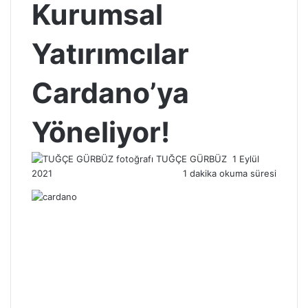
Kurumsal
Yatırımcılar
Cardano’ya
Yöneliyor!
Bir
TUĞÇE GÜRBÜZ
1 Eylül
e-
2021
1 dakika okuma süresi
posta
göndermek