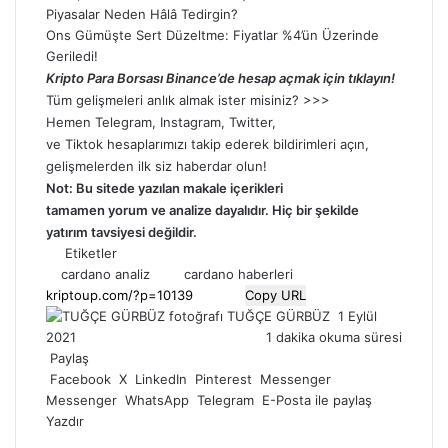
Piyasalar Neden Hâlâ Tedirgin?
Ons Gümüşte Sert Düzeltme: Fiyatlar %4’ün Üzerinde
Geriledi!
Kripto Para Borsası Binance’de hesap açmak için tıklayın!
Tüm gelişmeleri anlık almak ister misiniz? >>>
Hemen
Telegram
,
Instagram
,
Twitter
,
ve
Tiktok
hesaplarımızı takip ederek bildirimleri açın,
gelişmelerden ilk siz haberdar olun!
Not: Bu sitede yazılan makale içerikleri
tamamen
yorum
ve analize dayalıdır. Hiç bir şekilde
yatırım tavsiyesi değildir.
Etiketler
cardano analiz
cardano haberleri
Copy URL
Bir
TUĞÇE GÜRBÜZ
1 Eylül
e-
2021
1 dakika okuma süresi
posta
Paylaş
göndermek
Facebook
X
LinkedIn
Pinterest
Messenger
Messenger
WhatsApp
Telegram
E-Posta ile paylaş
Yazdır