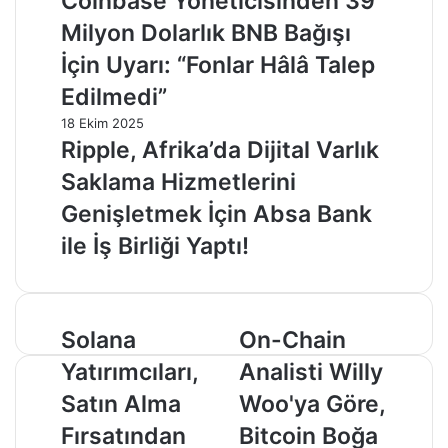
Coinbase Yöneticisinden 39
Milyon Dolarlık BNB Bağışı
İçin Uyarı: “Fonlar Hâlâ Talep
Edilmedi”
18 Ekim 2025
Ripple, Afrika’da Dijital Varlık
Saklama Hizmetlerini
Genişletmek İçin Absa Bank
ile İş Birliği Yaptı!
Solana
On-
Solana
On-Chain
Yatırımcıları,
Chain
Yatırımcıları,
Analisti Willy
Satın
Analisti
Alma
Willy
Satın Alma
Woo'ya Göre,
Fırsatından
Woo'ya
Fırsatından
Bitcoin Boğa
Nasıl
Göre,