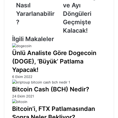
Yararlanabilir?
Bitcoin
Nasıl
ve Ayı
Boğa
Yararlanabilir
Döngüleri
ve
Ayı
?
Geçmişte
Döngüleri
Kalacak!
Geçmişte
Kalacak!
İlgili Makaleler
Ünlü Analiste Göre Dogecoin
(DOGE), ‘Büyük’ Patlama
Yapacak!
6 Ekim 2022
Bitcoin Cash (BCH) Nedir?
24 Ekim 2021
Bitcoin’i, FTX Patlamasından
Sonra Neler Bekliyor?